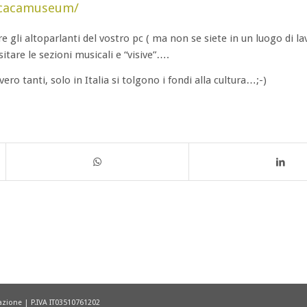
/cacamuseum/
re gli altoparlanti del vostro pc ( ma non se siete in un luogo di l
itare le sezioni musicali e “visive”….
ro tanti, solo in Italia si tolgono i fondi alla cultura…;-)
cazione | P.IVA IT03510761202