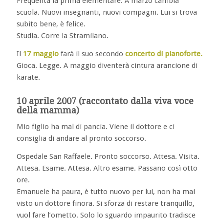
Frequenta la prima elementare. A marzo cambia
scuola. Nuovi insegnanti, nuovi compagni. Lui si trova
subito bene, è felice.
Studia. Corre la Stramilano.
Il
17 maggio
farà il suo secondo
concerto di pianoforte.
Gioca. Legge. A maggio diventerà cintura arancione di
karate.
10 aprile 2007 (raccontato dalla viva voce
della mamma)
Mio figlio ha mal di pancia. Viene il dottore e ci
consiglia di andare al pronto soccorso.
Ospedale San Raffaele. Pronto soccorso. Attesa. Visita.
Attesa. Esame. Attesa. Altro esame. Passano così otto
ore.
Emanuele ha paura, è tutto nuovo per lui, non ha mai
visto un dottore finora. Si sforza di restare tranquillo,
vuol fare l’ometto. Solo lo sguardo impaurito tradisce