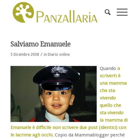
Salviamo Emanuele
/
5 Dicembre 2008
in
Diario online
Quando
a
scriverti è
una mamma
che sta
vivendo
quello che
sta vivendo
la mamma di
Emanuele è difficile non scrivere due post (identici) con
le lacrime agli occhi
. Copio da Mammablogger perché