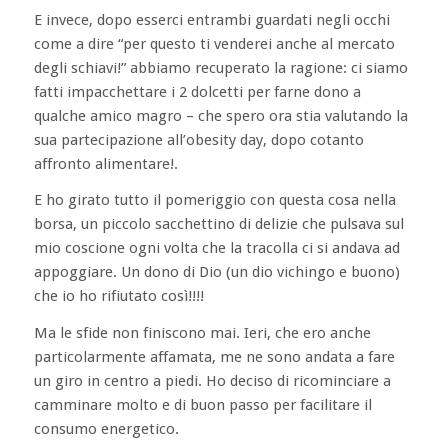
E invece, dopo esserci entrambi guardati negli occhi
come a dire “per questo ti venderei anche al mercato
degli schiavi!” abbiamo recuperato la ragione: ci siamo
fatti impacchettare i 2 dolcetti per farne dono a
qualche amico magro – che spero ora stia valutando la
sua partecipazione all’obesity day, dopo cotanto
affronto alimentare!.
E ho girato tutto il pomeriggio con questa cosa nella
borsa, un piccolo sacchettino di delizie che pulsava sul
mio coscione ogni volta che la tracolla ci si andava ad
appoggiare. Un dono di Dio (un dio vichingo e buono)
che io ho rifiutato così!!!!
Ma le sfide non finiscono mai. Ieri, che ero anche
particolarmente affamata, me ne sono andata a fare
un giro in centro a piedi. Ho deciso di ricominciare a
camminare molto e di buon passo per facilitare il
consumo energetico.