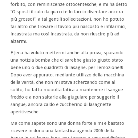
forbito, con reminiscenze ottocentesche, e mi ha detto
“O sposti il culo da qua o te lo faccio diventare ancora
più grosso!”, a tal gentili sollecitazioni, non ho potuto
far altro che trovare il tavolo più nascosto e infilarmici,
incastrata ma così incastrata, da non riuscire più ad
alzarmi.
E Jena ha voluto mettermi anche alla prova, sparando
una notizia bomba che ci sarebbe giusto giusto stato
bene uno o due quadretti di lasagne, per l’emozione!!!
Dopo aver appurato, mediante utilizzo della macchina
della verità, che non mi stava scherzando come al
solito, ho fatto mooolta fatica a mantenere il sangue
freddo e a non saltarle alla giugulare per suggerle il
sangue, ancora caldo e zuccherino di lasagnette
aperitivesche.
Ma come sapete sono una donna forte e mi è bastato
ricevere in dono una fantastica agenda 2006 della
banca in cui lavora Jena, per tornare a casa soddisfatta,