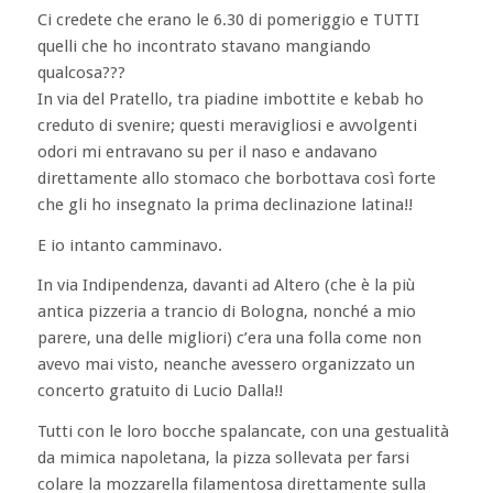
Ci credete che erano le 6.30 di pomeriggio e TUTTI
quelli che ho incontrato stavano mangiando
qualcosa???
In via del Pratello, tra piadine imbottite e kebab ho
creduto di svenire; questi meravigliosi e avvolgenti
odori mi entravano su per il naso e andavano
direttamente allo stomaco che borbottava così forte
che gli ho insegnato la prima declinazione latina!!
E io intanto camminavo.
In via Indipendenza, davanti ad Altero (che è la più
antica pizzeria a trancio di Bologna, nonché a mio
parere, una delle migliori) c’era una folla come non
avevo mai visto, neanche avessero organizzato un
concerto gratuito di Lucio Dalla!!
Tutti con le loro bocche spalancate, con una gestualità
da mimica napoletana, la pizza sollevata per farsi
colare la mozzarella filamentosa direttamente sulla