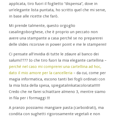
applicata, tiro fuori il foglietto “dispensa”, dove in
un’elegante lista puntata, ho scritto quel che mi serve,
in base alle ricette che farò.
Mi prende talmente, questo orgoglio
casalingoborghese, che è proprio un peccato non
avere una stampante a casa perché se no preparerei
delle slides ricorsive in power point e me le stamperei!
Ci pensate all’invidia di tutte le zdaure al banco dei
salumi???? Io che tiro fuori la mia elegante cartellina –
perché nel caso mi comprerei una cartellina ad hoc,
dato il mio amore per la cancelleria
– da cui, come per
magia informatica, escono tanti bei fogli ordinati con
la mia lista della spesa, spiegatalinkatacolorata!!!!!!
Credo che ne farei schiattare almeno 3, mentre siamo
in fila per i formaggi !!!
A pranzo possiamo mangiare pasta (carboidrati), ma
condita con sughetti rigorosamente vegetali e non