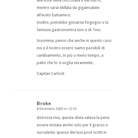
alla vista della cioccolata e del burro,
mentre sarai titillata da gigainsalate
all’aceto balsamico.
Inoltre, potrebbe giovarne l’ingegno e la
fantasia gastronomica tuoi e di Tino.
Insomma, penso che anche in questo caso
noi e il nostro essere siamo passibili di
cambiamento, in più o meno tempo, a
patto che lo si voglia veramente.
Capitan Carlock
Broke
8 Dicembre 2005 in 13:10
dice:
dolcezza mia, questa dieta valeva la pena
essere iniziata anche solo per il grasso e
succulento spasso dei tuoi post scritti in