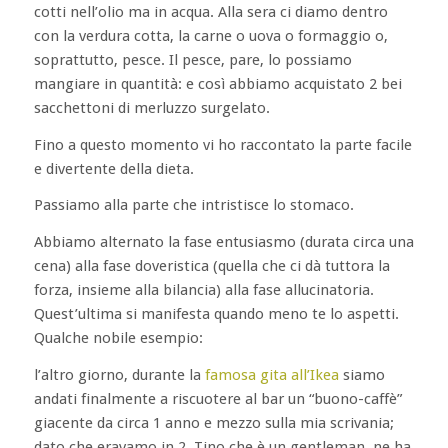
cotti nell’olio ma in acqua. Alla sera ci diamo dentro
con la verdura cotta, la carne o uova o formaggio o,
soprattutto, pesce. Il pesce, pare, lo possiamo
mangiare in quantità: e così abbiamo acquistato 2 bei
sacchettoni di merluzzo surgelato.
Fino a questo momento vi ho raccontato la parte facile
e divertente della dieta.
Passiamo alla parte che intristisce lo stomaco.
Abbiamo alternato la fase entusiasmo (durata circa una
cena) alla fase doveristica (quella che ci dà tuttora la
forza, insieme alla bilancia) alla fase allucinatoria.
Quest’ultima si manifesta quando meno te lo aspetti.
Qualche nobile esempio:
l’altro giorno, durante la
famosa gita all’Ikea
siamo
andati finalmente a riscuotere al bar un “buono-caffè”
giacente da circa 1 anno e mezzo sulla mia scrivania;
dato che eravamo in 2, Tino che è un gentleman, ne ha