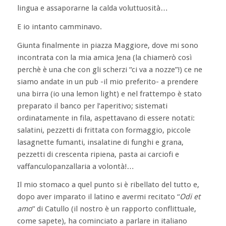
lingua e assaporarne la calda voluttuosità…
E io intanto camminavo.
Giunta finalmente in piazza Maggiore, dove mi sono
incontrata con la mia amica Jena (la chiamerò così
perchè è una che con gli scherzi “ci va a nozze”!) ce ne
siamo andate in un pub -il mio preferito- a prendere
una birra (io una lemon light) e nel frattempo è stato
preparato il banco per l’aperitivo; sistemati
ordinatamente in fila, aspettavano di essere notati:
salatini, pezzetti di frittata con formaggio, piccole
lasagnette fumanti, insalatine di funghi e grana,
pezzetti di crescenta ripiena, pasta ai carciofi e
vaffanculopanzallaria a volontà!…
Il mio stomaco a quel punto si è ribellato del tutto e,
dopo aver imparato il latino e avermi recitato “
Odi et
amo
” di Catullo (il nostro è un rapporto conflittuale,
come sapete), ha cominciato a parlare in italiano