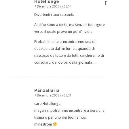
Hotellunge
I
7 Dicembre 2005 in 05:14
dice:
Divertenti i tuoi racconti.
Anch’io sono a dieta, ma senza il tuo rigore
verso il quale provo un po’ d’invidia.
Probabilmente ci incontrereno una di
queste notti dal mi furner, quando di
nascosto da tutto e da tutti, cercheremo di
consolarci dai dolori della giornata…
Panzallaria
7 Dicembre 2005 in 05:31
dice:
caro Hotellunge,
magari ci potremmo incontrare a bere una
tisana o per uno dei tuoi famosi
minestroni