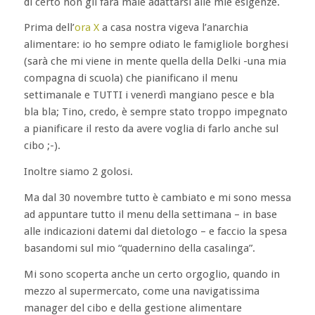
di certo non gli farà male adattarsi alle mie esigenze.
Prima dell’
ora X
a casa nostra vigeva l’anarchia
alimentare: io ho sempre odiato le famigliole borghesi
(sarà che mi viene in mente quella della Delki -una mia
compagna di scuola) che pianificano il menu
settimanale e TUTTI i venerdì mangiano pesce e bla
bla bla; Tino, credo, è sempre stato troppo impegnato
a pianificare il resto da avere voglia di farlo anche sul
cibo ;-).
Inoltre siamo 2 golosi.
Ma dal 30 novembre tutto è cambiato e mi sono messa
ad appuntare tutto il menu della settimana – in base
alle indicazioni datemi dal dietologo – e faccio la spesa
basandomi sul mio “quadernino della casalinga”.
Mi sono scoperta anche un certo orgoglio, quando in
mezzo al supermercato, come una navigatissima
manager del cibo e della gestione alimentare