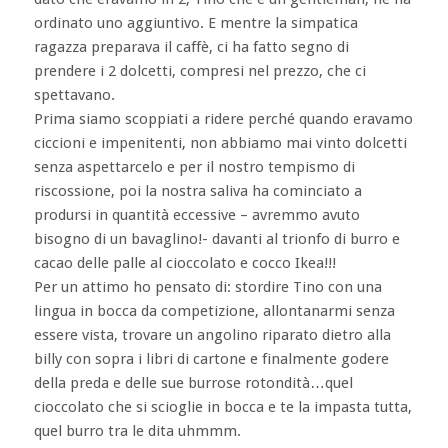
ordinato uno aggiuntivo. E mentre la simpatica
ragazza preparava il caffè, ci ha fatto segno di
prendere i 2 dolcetti, compresi nel prezzo, che ci
spettavano.
Prima siamo scoppiati a ridere perché quando eravamo
ciccioni e impenitenti, non abbiamo mai vinto dolcetti
senza aspettarcelo e per il nostro tempismo di
riscossione, poi la nostra saliva ha cominciato a
prodursi in quantità eccessive – avremmo avuto
bisogno di un bavaglino!- davanti al trionfo di burro e
cacao delle palle al cioccolato e cocco Ikea!!!
Per un attimo ho pensato di: stordire Tino con una
lingua in bocca da competizione, allontanarmi senza
essere vista, trovare un angolino riparato dietro alla
billy con sopra i libri di cartone e finalmente godere
della preda e delle sue burrose rotondità…quel
cioccolato che si scioglie in bocca e te la impasta tutta,
quel burro tra le dita uhmmm.