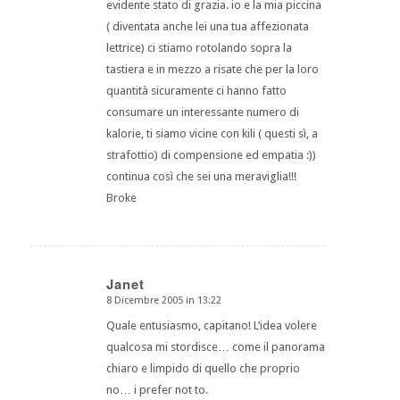
evidente stato di grazia. io e la mia piccina
( diventata anche lei una tua affezionata
lettrice) ci stiamo rotolando sopra la
tastiera e in mezzo a risate che per la loro
quantità sicuramente ci hanno fatto
consumare un interessante numero di
kalorie, ti siamo vicine con kili ( questi sì, a
strafottio) di compensione ed empatia :))
continua così che sei una meraviglia!!!
Broke
Janet
8 Dicembre 2005 in 13:22
dice:
Quale entusiasmo, capitano! L’idea volere
qualcosa mi stordisce… come il panorama
chiaro e limpido di quello che proprio
no… i prefer not to.