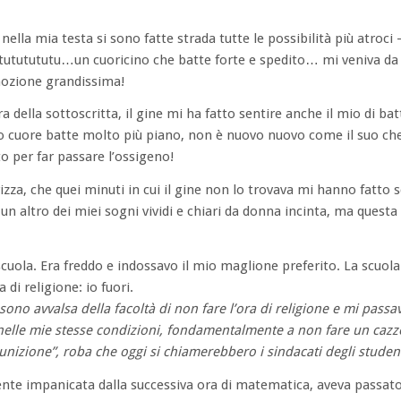
lla mia testa si sono fatte strada tutte le possibilità più atroci –
tututututu…un cuoricino che batte forte e spedito… mi veniva da
emozione grandissima!
 della sottoscritta, il gine mi ha fatto sentire anche il mio di bat
io cuore batte molto più piano, non è nuovo nuovo come il suo ch
 per far passare l’ossigeno!
izza, che quei minuti in cui il gine non lo trovava mi hanno fatto 
un altro dei miei sogni vividi e chiari da donna incinta, ma questa
uola. Era freddo e indossavo il mio maglione preferito. La scuola 
di religione: io fuori.
o avvalsa della facoltà di non fare l’ora di religione e mi passav
 nelle mie stesse condizioni, fondamentalmente a non fare un caz
nizione”, roba che oggi si chiamerebbero i sindacati degli stude
te impanicata dalla successiva ora di matematica, aveva passato 