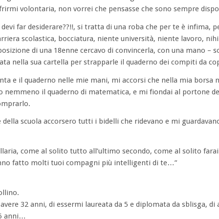
ffrirmi volontaria, non vorrei che pensasse che sono sempre disp
devi far desiderare??!!, si tratta di una roba che per te è infima, p
iera scolastica, bocciatura, niente università, niente lavoro, nihil d
isposizione di una 18enne cercavo di convincerla, con una mano –
ata nella sua cartella per strapparle il quaderno dei compiti da co
nta e il quaderno nelle mie mani, mi accorsi che nella mia borsa 
nemmeno il quaderno di matematica, e mi fiondai al portone del
comprarlo.
della scuola accorsero tutti i bidelli che ridevano e mi guardavano
laria, come al solito tutto all’ultimo secondo, come al solito far
o fatto molti tuoi compagni più intelligenti di te…”
llino.
vere 32 anni, di essermi laureata da 5 e diplomata da sblisga, di 
15 anni…