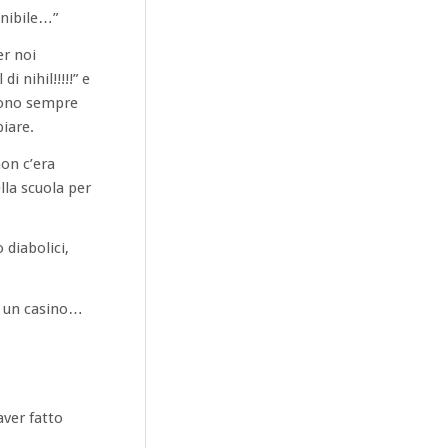
onibile…”
er noi
i nihil!!!!!” e
 sono sempre
piare.
non c’era
la scuola per
 diabolici,
ai un casino…
aver fatto