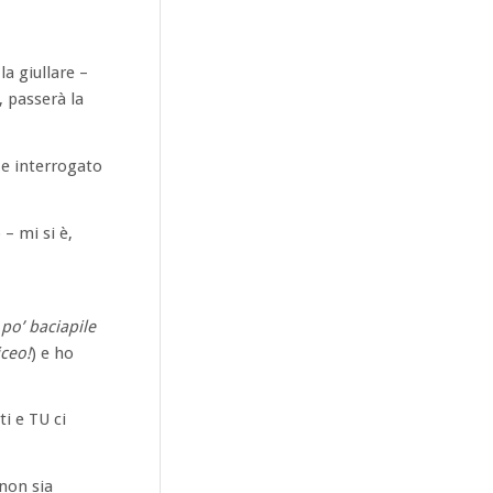
la giullare –
, passerà la
 e interrogato
– mi si è,
po’ baciapile
iceo!
) e ho
ti e TU ci
non sia