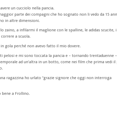
avere un cucciolo nella pancia.
maggior parte dei compagni che ho sognato non li vedo da 15 anni
no in altre dimensioni.
 zaino, a infilarmi il maglione con le spalline, le adidas scucite, i
 correre a scuola.
 in gola perché non avevo fatto il mio dovere.
atti pelosi e mi sono toccata la pancia e – tornando trentaduenne 
mporale ad un’altra in un botto, come nei film che prima vedi il
o.
 una ragazzina ho urlato “grazie signore che oggi non interroga
o bene a Frollino.