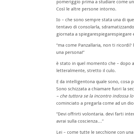
pomeriggio prima a studiare come una
Così le altre persone intorno.
Io – che sono sempre stata una di quell
tentavo di consolarla, sdramatizzando 
giornata a spiegarespiegarespiegare 
“ma come Panzallaria, non ti ricordi? 
una persona!”
è stato in quel momento che – dopo a
letteralmente, stretto il culo.
E da intelligentona quale sono, cosa p
Sono schizzata a chiamare fuori la secc
– che tuttora se la incontro indossa lo
cominciato a pregarla come ad un di
“Devi offrirti volontaria. devi farti in
avrai sulla coscienza…”
Lei – come tutte le secchione con una