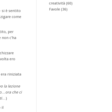
creatività
(60)
Favole
(36)
 si è sentito
 zigare come
tito, per
e non c’ha
schizzare
 volta ero
era riniziata
o la lezione
zo…ora che ci
nti…
)
il