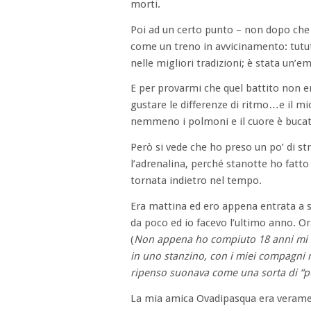
morti.
Poi ad un certo punto – non dopo che ne
come un treno in avvicinamento: tutu
nelle migliori tradizioni; è stata un’
E per provarmi che quel battito non era
gustare le differenze di ritmo…e il m
nemmeno i polmoni e il cuore è bucato
Però si vede che ho preso un po’ di str
l’adrenalina, perché stanotte ho fatto 
tornata indietro nel tempo.
Era mattina ed ero appena entrata a sc
da poco ed io facevo l’ultimo anno. Ora 
(
Non appena ho compiuto 18 anni mi son
in uno stanzino, con i miei compagni
ripenso suonava come una sorta di “pu
La mia amica Ovadipasqua era veramen