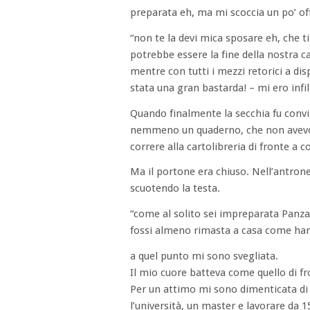
preparata eh, ma mi scoccia un po’ o
“non te la devi mica sposare eh, che ti 
potrebbe essere la fine della nostra carr
mentre con tutti i mezzi retorici a d
stata una gran bastarda! – mi ero infil
Quando finalmente la secchia fu convi
nemmeno un quaderno, che non avevo 
correre alla cartolibreria di fronte a 
Ma il portone era chiuso. Nell’antrone 
scuotendo la testa.
“come al solito sei impreparata Panzal
fossi almeno rimasta a casa come hann
a quel punto mi sono svegliata.
Il mio cuore batteva come quello di fro
Per un attimo mi sono dimenticata di a
l’università, un master e lavorare da 