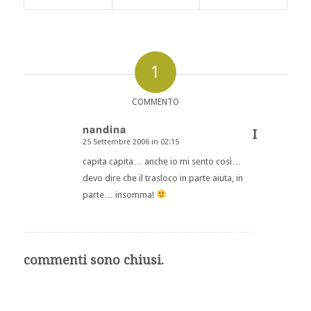
1
COMMENTO
nandina
I
25 Settembre 2006 in 02:15
dice:
capita capita… anche io mi sento così…
devo dire che il trasloco in parte aiuta, in
parte… insomma!
commenti sono chiusi.