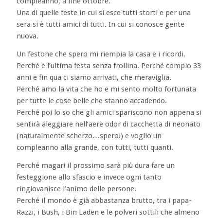
compleanno, a fine ottobre.
Una di quelle feste in cui si esce tutti storti e per una
sera si è tutti amici di tutti. In cui si conosce gente
nuova.
Un festone che spero mi riempia la casa e i ricordi.
Perché è l’ultima festa senza frollina. Perché compio 33
anni e fin qua ci siamo arrivati, che meraviglia.
Perché amo la vita che ho e mi sento molto fortunata
per tutte le cose belle che stanno accadendo.
Perché poi lo so che gli amici spariscono non appena si
sentirà aleggiare nell’aere odor di cacchetta di neonato
(naturalmente scherzo…spero!) e voglio un
compleanno alla grande, con tutti, tutti quanti.
Perché magari il prossimo sarà più dura fare un
festeggione allo sfascio e invece ogni tanto
ringiovanisce l’animo delle persone.
Perché il mondo è già abbastanza brutto, tra i papa-
Razzi, i Bush, i Bin Laden e le polveri sottili che almeno