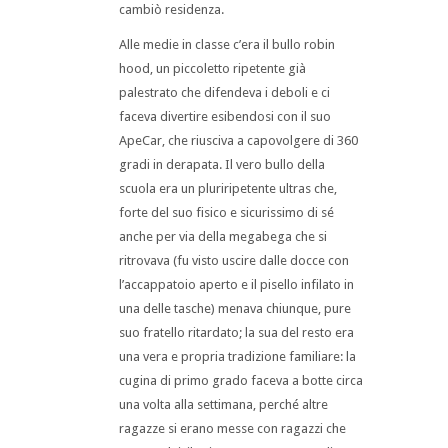
cambiò residenza.
Alle medie in classe c’era il bullo robin
hood, un piccoletto ripetente già
palestrato che difendeva i deboli e ci
faceva divertire esibendosi con il suo
ApeCar, che riusciva a capovolgere di 360
gradi in derapata. Il vero bullo della
scuola era un pluriripetente ultras che,
forte del suo fisico e sicurissimo di sé
anche per via della megabega che si
ritrovava (fu visto uscire dalle docce con
l’accappatoio aperto e il pisello infilato in
una delle tasche) menava chiunque, pure
suo fratello ritardato; la sua del resto era
una vera e propria tradizione familiare: la
cugina di primo grado faceva a botte circa
una volta alla settimana, perché altre
ragazze si erano messe con ragazzi che