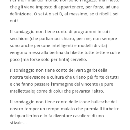
Per me i mali del mondo non sono i ragazzi, ma il fatto
che gli viene imposto di appartenere, per forza, ad una
definizione. O sei A o sei B, al massimo, se ti ribelli, sei
out!
Il sondaggio non tiene conto di programmi in cui i
secchioni (che parliamoci chiaro, per me, non sempre
sono anche persone intelligenti e modelli di vita)
vengono messi alla berlina da fikette tutte tette e culi e
poco (ma forse solo per finta) cervello.
Il sondaggio non tiene conto dei vari Sgarbi della
nostra televisione e cultura che urlano più forte di tutti
e che fanno passare l’immagine del vincente (e pure
intellettuale) come di colui che prevarica l’altro.
Il sondaggio non tiene conto delle icone bullesche del
nostro tempo: un tempo malato che premia il furbetto
del quartierino e lo fa diventare cavaliere di uno
stivale…