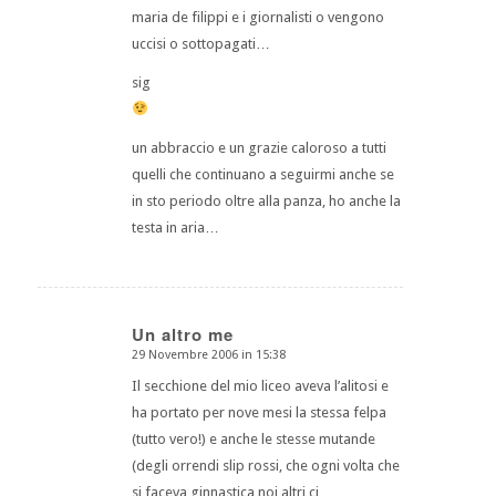
maria de filippi e i giornalisti o vengono
uccisi o sottopagati…
sig
un abbraccio e un grazie caloroso a tutti
quelli che continuano a seguirmi anche se
in sto periodo oltre alla panza, ho anche la
testa in aria…
Un altro me
29 Novembre 2006 in 15:38
dice:
Il secchione del mio liceo aveva l’alitosi e
ha portato per nove mesi la stessa felpa
(tutto vero!) e anche le stesse mutande
(degli orrendi slip rossi, che ogni volta che
si faceva ginnastica noi altri ci