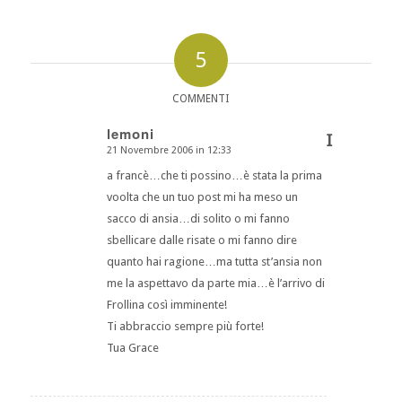
5
COMMENTI
lemoni
I
21 Novembre 2006 in 12:33
dice:
a francè…che ti possino…è stata la prima
voolta che un tuo post mi ha meso un
sacco di ansia…di solito o mi fanno
sbellicare dalle risate o mi fanno dire
quanto hai ragione…ma tutta st’ansia non
me la aspettavo da parte mia…è l’arrivo di
Frollina così imminente!
Ti abbraccio sempre più forte!
Tua Grace