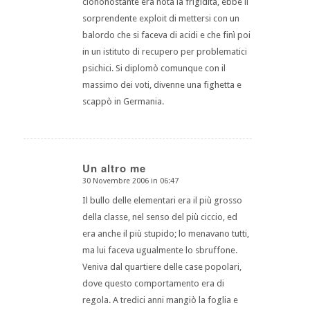
ciononostante era nota la frigidità, ebbe il
sorprendente exploit di mettersi con un
balordo che si faceva di acidi e che finì poi
in un istituto di recupero per problematici
psichici. Si diplomò comunque con il
massimo dei voti, divenne una fighetta e
scappò in Germania.
Un altro me
30 Novembre 2006 in 06:47
dice:
Il bullo delle elementari era il più grosso
della classe, nel senso del più ciccio, ed
era anche il più stupido; lo menavano tutti,
ma lui faceva ugualmente lo sbruffone.
Veniva dal quartiere delle case popolari,
dove questo comportamento era di
regola. A tredici anni mangiò la foglia e