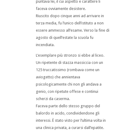
puntava lei, il cui aspetto e carattere li
faceva ovviamente desistere.
Riuscito dopo cinque anni ad arrivare in
terza media, fu l’unico dell’istituto a non
essere ammesso all’esame. Verso la fine di
agosto di quell’estate la scuola fu
incendiata.
L’esemplare più stronzo si ebbe al liceo.
Un ripetente di stazza massiccia con un
125 truccatissimo (rombava come un
aviogetto) che annientava
psicologicamente chi non gli andava a
genio, con ripetute offese e continui
scherzi da caserma.
Faceva parte dello stesso gruppo del
balordo in acido, condividendone gli
interessi. È stato visto per l’ultima volta in
una clinica privata, a curarsi dall’epatite.