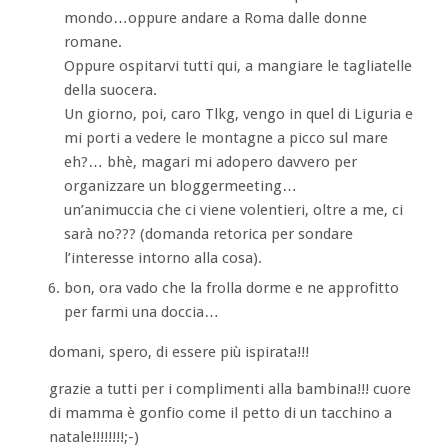
mondo…oppure andare a Roma dalle donne
romane.
Oppure ospitarvi tutti qui, a mangiare le tagliatelle
della suocera.
Un giorno, poi, caro Tlkg, vengo in quel di Liguria e
mi porti a vedere le montagne a picco sul mare
eh?… bhè, magari mi adopero davvero per
organizzare un bloggermeeting…
un’animuccia che ci viene volentieri, oltre a me, ci
sarà no??? (domanda retorica per sondare
l’interesse intorno alla cosa).
bon, ora vado che la frolla dorme e ne approfitto
per farmi una doccia…
domani, spero, di essere più ispirata!!!
grazie a tutti per i complimenti alla bambina!!! cuore
di mamma è gonfio come il petto di un tacchino a
natale!!!!!!!!;-)