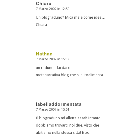
Chiara
7 Marzo 2007 in 12:50
dice:
Un blograduno? Mica male come idea…
Chiara
Nathan
7 Marzo 2007 in 15:32
dice:
un raduno, dai dai dai
metanarrativa blog che si autoalimenta…
labelladdormentata
7 Marzo 2007 in 15:51
dice:
Il blograduno mi alletta assai! Intanto
dobbiamo trovarci noi due, visto che
abitiamo nella stessa città! E poi