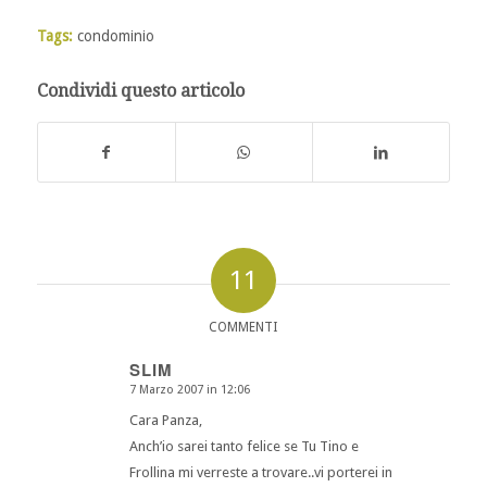
Tags:
condominio
Condividi questo articolo
11
COMMENTI
SLIM
7 Marzo 2007 in 12:06
dice:
Cara Panza,
Anch’io sarei tanto felice se Tu Tino e
Frollina mi verreste a trovare..vi porterei in