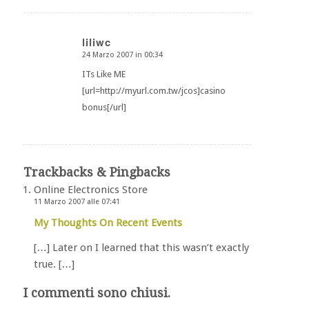
liliwc
24 Marzo 2007 in 00:34
dice:
ITs Like ME
[url=http://myurl.com.tw/jcos]casino
bonus[/url]
Trackbacks & Pingbacks
Online Electronics Store
11 Marzo 2007 alle 07:41
My Thoughts On Recent Events
[…] Later on I learned that this wasn’t exactly
true. […]
I commenti sono chiusi.