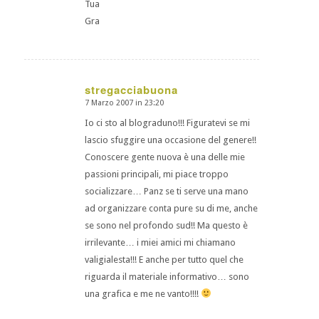
Tua
Gra
stregacciabuona
7 Marzo 2007 in 23:20
dice:
Io ci sto al blograduno!!! Figuratevi se mi
lascio sfuggire una occasione del genere!!
Conoscere gente nuova è una delle mie
passioni principali, mi piace troppo
socializzare… Panz se ti serve una mano
ad organizzare conta pure su di me, anche
se sono nel profondo sud!! Ma questo è
irrilevante… i miei amici mi chiamano
valigialesta!!! E anche per tutto quel che
riguarda il materiale informativo… sono
una grafica e me ne vanto!!!!