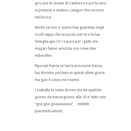
giro per le strade di Canberra e poi la sera
vi porterei a vedere i canguri che corrono
nel bosco.
Anche se non ci siamo mai guardate negli
occhi sappi che un posto per te e la tua
famiglia qui c’e’ ( e pure per i gatti che
magari fanno amicizia con i miei due
imbecillini.
Riposati Panza se hai la pressione bassa,
hai dormito pochino in questi ultimi giorni
ma gari il corpo ne risente.
( Isabella la notte dorme ma da qualche
giorno da mezzogiorno alle 20 e’ tutto uno
“gne gne gneeeeeeee”… mhhhh
piacevolissimo!!)