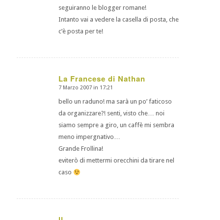
seguiranno le blogger romane!
Intanto vai a vedere la casella di posta, che
c’è posta per te!
La Francese di Nathan
7 Marzo 2007 in 17:21
dice:
bello un raduno! ma sarà un po’ faticoso
da organizzare?! senti, visto che… noi
siamo sempre a giro, un caffè mi sembra
meno impergnativo…
Grande Frollina!
eviterò di mettermi orecchini da tirare nel
caso
ll