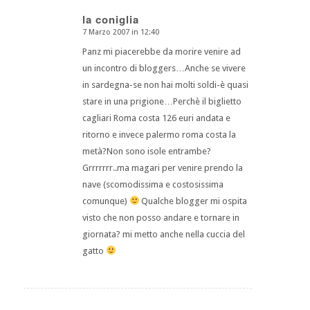
la coniglia
7 Marzo 2007 in 12:40
dice:
Panz mi piacerebbe da morire venire ad
un incontro di bloggers…Anche se vivere
in sardegna-se non hai molti soldi-è quasi
stare in una prigione…Perchè il biglietto
cagliari Roma costa 126 euri andata e
ritorno e invece palermo roma costa la
metà?Non sono isole entrambe?
Grrrrrrr..ma magari per venire prendo la
nave (scomodissima e costosissima
comunque)
Qualche blogger mi ospita
visto che non posso andare e tornare in
giornata? mi metto anche nella cuccia del
gatto