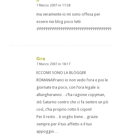
7 Marzo 2007 in 17:38
dice:
ma veramente io mi sono offesa per
essere nei blog poco letti
:PPPPPPPPPPPPPPPPPPPPPPPPPPPPPPPPPPPPPPPP
Gra
7 Marzo 2007 in 18:17
dice:
ECCOMI SONO LA BLOGGER
ROMANA!Franci io non vedo l’ora e poi le
giornate tra poco, con l’ora legale si
allungheranno…c’ha ragione copyman,
stò Saturno contro che ci fa sentire un pò
così, c’ha proprio rotto li cojoni!
Per il resto…ti voglio bene…grazie
sempre per il tuo affetto e il tuo
appoggio…