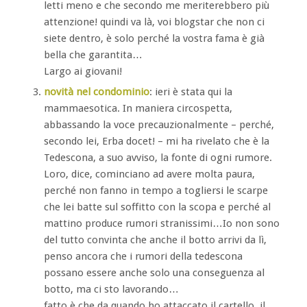
letti meno e che secondo me meriterebbero più
attenzione! quindi va là, voi blogstar che non ci
siete dentro, è solo perché la vostra fama è già
bella che garantita…
Largo ai giovani!
novità nel condominio
: ieri è stata qui la
mammaesotica. In maniera circospetta,
abbassando la voce precauzionalmente – perché,
secondo lei, Erba docet! – mi ha rivelato che è la
Tedescona, a suo avviso, la fonte di ogni rumore.
Loro, dice, cominciano ad avere molta paura,
perché non fanno in tempo a togliersi le scarpe
che lei batte sul soffitto con la scopa e perché al
mattino produce rumori stranissimi…Io non sono
del tutto convinta che anche il botto arrivi da lì,
penso ancora che i rumori della tedescona
possano essere anche solo una conseguenza al
botto, ma ci sto lavorando…
fatto è che da quando ho attaccato il cartello, il