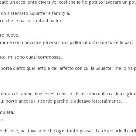
eato un eccellente diversivo, così che io ho potuto lavorare un po’
no sistemato Squatter e famiglia.
a e che le ha costruito il padre.
so nuovo.
e con i fiocchi e gli orsi con i palloncini. Orsi da tutte le parti. 
iasta, mi sono quasi commossa.
 porta dietro quel letto e dell’affetto con cui la Squatter me lo ha 
ato le apine, quelle della chicco che escono dalla casina e gira
 cui porto ancora il ricordo perché le adoravo letteralmente.
mpleta.
e.
o di cose, bastava solo che ogni tanto passassi a ricaricarle il cari