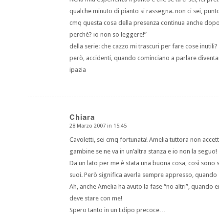
qualche minuto di pianto si rassegna. non ci sei, punt
cmq questa cosa della presenza continua anche dopo, 
perchè? io non so leggere!”
della serie: che cazzo mi trascuri per fare cose inutili?
però, accidenti, quando cominciano a parlare diventa
ipazia
Chiara
28 Marzo 2007 in 15:45
dice:
Cavoletti, sei cmq fortunata! Amelia tuttora non accet
gambine se ne va in un’altra stanza e io non la seguo!
Da un lato per me è stata una buona cosa, così sono si
suoi. Però significa averla sempre appresso, quando 
Ah, anche Amelia ha avuto la fase “no altri”, quando er
deve stare con me!
Spero tanto in un Edipo precoce…