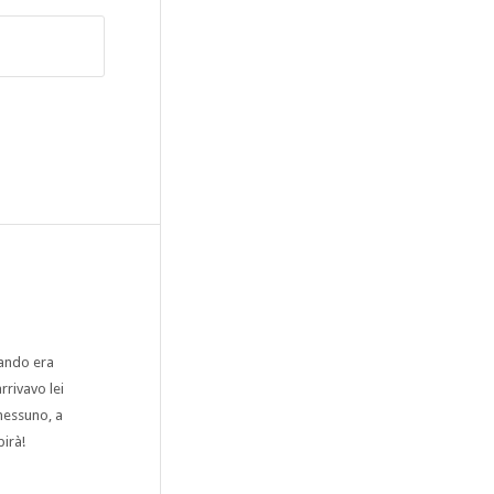
uando era
rrivavo lei
nessuno, a
irà!