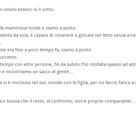
ei voluto esserci io lì sotto.
lla mammisia totale e siamo a posto.
enta da sola, è capace di rimanere a giocare nel letto senza arrab
.
ome era fino a poco tempo fa, siamo a posto.
successo.
mpo con altre persone, fin da subito l’ho mollata spesso ad altr
o e incontriamo un sacco di gente…
si è rinchiusa nel suo mondo con la figlia, per cui faccio fatica a
a e buona che il resto, al confronto, non è proprio comparabile…