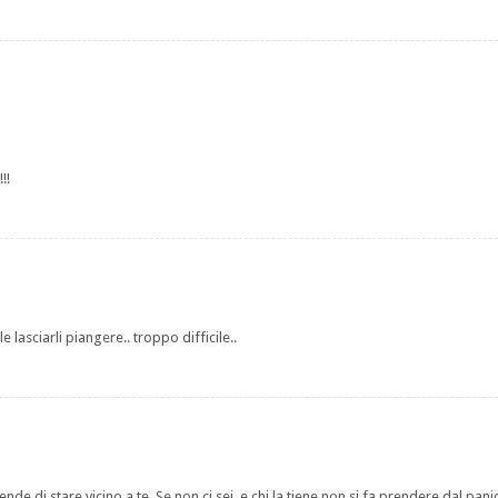
!!
lasciarli piangere.. troppo difficile..
tende di stare vicino a te. Se non ci sei, e chi la tiene non si fa prendere dal pan