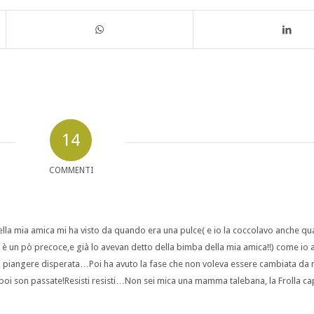
14
COMMENTI
lla mia amica mi ha visto da quando era una pulce( e io la coccolavo anche q
a è un pò precoce,e già lo avevan detto della bimba della mia amica!!) come io a
 piangere disperata…Poi ha avuto la fase che non voleva essere cambiata da 
 son passate!Resisti resisti…Non sei mica una mamma talebana, la Frolla cap