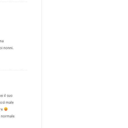
una
i nonni.
i il suo
così male
ore
a normale