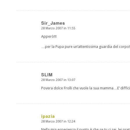
Sir_James
28 Marzo 2007 in 11:55
dice:
Apperò!!!
…per la Pupa pure un’attentissima guardia del corpo!!
SLIM
28 Marzo 2007 in 13:07
dice:
Povera dolce Frolli che vuole la sua mamma…E’ difficile 
ipazia
28 Marzo 2007 in 12:24
dice:
Nella mia esperienza il punto è che se tu ci sei, lei pre