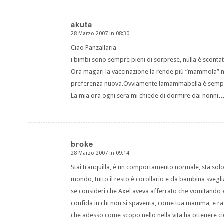
akuta
28 Marzo 2007 in 08:30
dice:
Ciao Panzallaria
i bimbi sono sempre pieni di sorprese, nulla è scontat
Ora magari la vaccinazione la rende più “mammola” m
preferenza nuova.Ovviamente lamammabella è sempre
La mia ora ogni sera mi chiede di dormire dai nonni….
broke
28 Marzo 2007 in 09:14
dice:
Stai tranquilla, è un comportamento normale, sta solo
mondo, tutto il resto è corollario e da bambina svegl
se consideri che Axel aveva afferrato che vomitando e 
confida in chi non si spaventa, come tua mamma, e ra
che adesso come scopo nello nella vita ha ottenere ciò