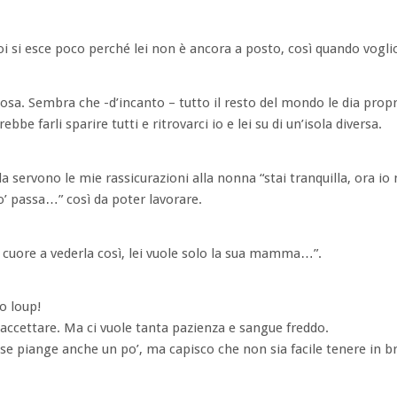
i si esce poco perché lei non è ancora a posto, così quando voglio
lcosa. Sembra che -d’incanto – tutto il resto del mondo le dia propr
be farli sparire tutti e ritrovarci io e lei su di un’isola diversa.
lla servono le mie rassicurazioni alla nonna “stai tranquilla, ora i
 po’ passa…” così da poter lavorare.
l cuore a vederla così, lei vuole solo la sua mamma…”.
o loup!
 accettare. Ma ci vuole tanta pazienza e sangue freddo.
e piange anche un po’, ma capisco che non sia facile tenere in b