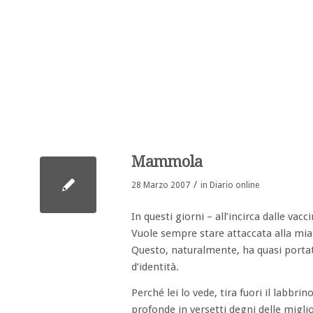
ha
ha
etto:
etto:
Mammola
/
28 Marzo 2007
in
Diario online
In questi giorni – all’incirca dalle va
Vuole sempre stare attaccata alla mia
Questo, naturalmente, ha quasi portat
d’identità.
Perché lei lo vede, tira fuori il labbri
profonde in versetti degni delle miglio