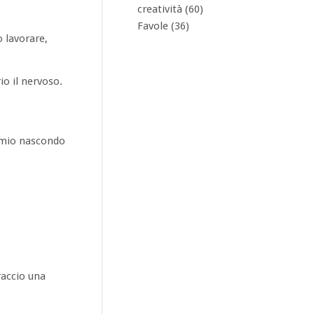
creatività
(60)
Favole
(36)
 lavorare,
io il nervoso.
o mio nascondo
raccio una