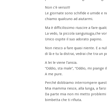
Non c’è verso!!!
Le giornate sono schifide e umide e no
chiamo qualcuno ad aiutarmi.
Ma è difficilissimo riuscire a fare qua
La vedo, la piccola sanguisuga,che vorreb
Unico ospite il suo adorato papino.
Non riesco a fare quasi niente. E a nu
di là e tu la distrai, vedrai che tra un
A lei le viene l’ansia.
“Oddio, sta male”, “Oddio, mi piange i
A me pure.
Perché dobbiamo interrompere quest
Mia mamma riesce, alla lunga, a farsi
Da parte mia non mi metto problemi s
bimbetta che ti rifiuta.