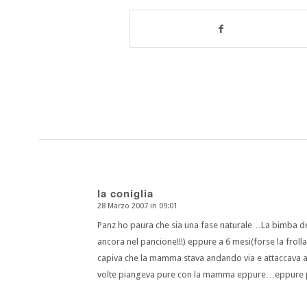
la coniglia
28 Marzo 2007 in 09:01
dice:
Panz ho paura che sia una fase naturale…La bimba de
ancora nel pancione!!!) eppure a 6 mesi(forse la froll
capiva che la mamma stava andando via e attaccava a
volte piangeva pure con la mamma eppure…eppure poi