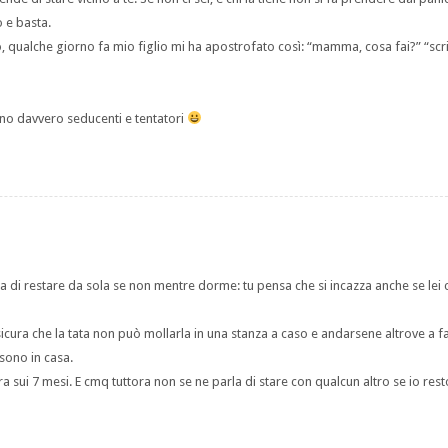
o e basta.
qualche giorno fa mio figlio mi ha apostrofato così: “mamma, cosa fai?” “scri
no davvero seducenti e tentatori
ta di restare da sola se non mentre dorme: tu pensa che si incazza anche se lei 
cura che la tata non può mollarla in una stanza a caso e andarsene altrove a fars
sono in casa.
a sui 7 mesi. E cmq tuttora non se ne parla di stare con qualcun altro se io rest