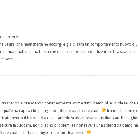
o con loro.
a vedrai che neanche te ne accorgi e gia ci sarà un comportamento nuovo o 
 lamammabella, ma basta che cresca un pochino da diventare brava anche co
ti pare?!?
 crescendo e prendendo conapevolezza. come tutti i bambini lei vuole te, che se
ia qual’è ha capito che piangendo ottiene quello che vuole
tranquilla, non è 
trattenendo il fiato fino a diventare blu si assicurava un risultato anche migli
ssicura la suocera, non ci sono problemi se non l’avere una splendida bambin
 che vuole e lo fa nel migliore dei modi possibili