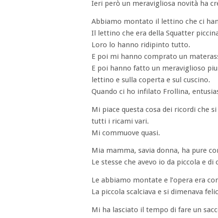
Ieri però un meravigliosa novità ha cr
Abbiamo montato il lettino che ci han
Il lettino che era della Squatter piccin
Loro lo hanno ridipinto tutto.
E poi mi hanno comprato un materas
E poi hanno fatto un meraviglioso piumon
lettino e sulla coperta e sul cuscino.
Quando ci ho infilato Frollina, entus
Mi piace questa cosa dei ricordi che si
tutti i ricami vari.
Mi commuove quasi.
Mia mamma, savia donna, ha pure compr
Le stesse che avevo io da piccola e di
Le abbiamo montate e l’opera era co
La piccola scalciava e si dimenava felic
Mi ha lasciato il tempo di fare un sacc