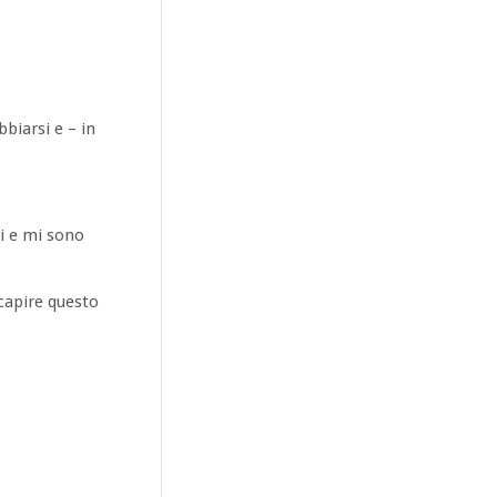
biarsi e – in
i e mi sono
 capire questo