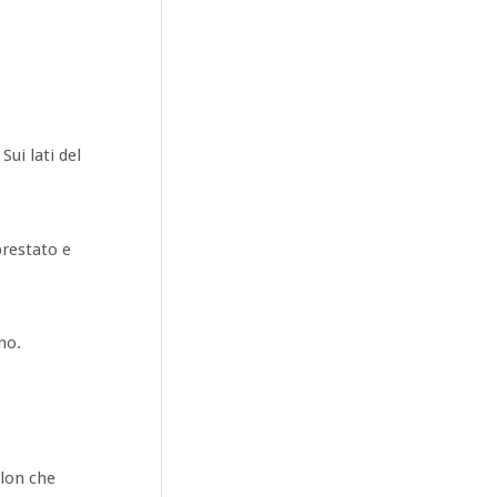
.
Sui lati del
prestato e
no.
llon che