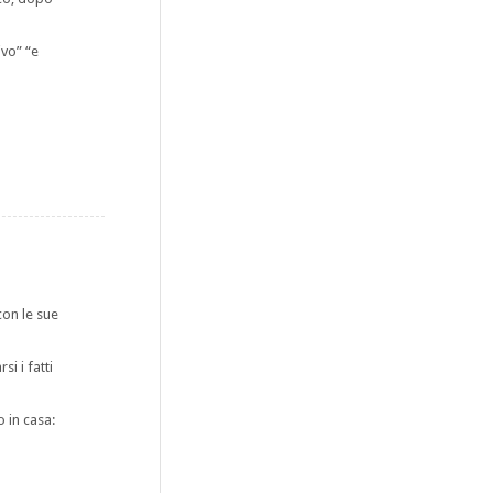
vo” “e
con le sue
i i fatti
o in casa: