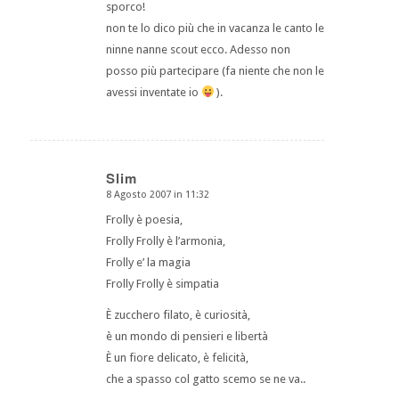
sporco!
non te lo dico più che in vacanza le canto le
ninne nanne scout ecco. Adesso non
posso più partecipare (fa niente che non le
avessi inventate io
).
Slim
8 Agosto 2007 in 11:32
dice:
Frolly è poesia,
Frolly Frolly è l’armonia,
Frolly e’ la magia
Frolly Frolly è simpatia
È zucchero filato, è curiosità,
è un mondo di pensieri e libertà
È un fiore delicato, è felicità,
che a spasso col gatto scemo se ne va..