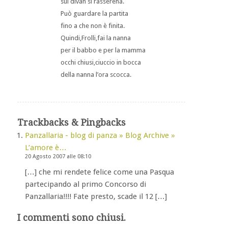
sul divan si rasserena.
Può guardare la partita
fino a che non è finita.
Quindi,Frolli,fai la nanna
per il babbo e per la mamma
occhi chiusi,ciuccio in bocca
della nanna l’ora scocca.
Trackbacks & Pingbacks
Panzallaria - blog di panza » Blog Archive »
L’amore è…
20 Agosto 2007 alle 08:10
[…] che mi rendete felice come una Pasqua
partecipando al primo Concorso di
Panzallaria!!!! Fate presto, scade il 12 […]
I commenti sono chiusi.