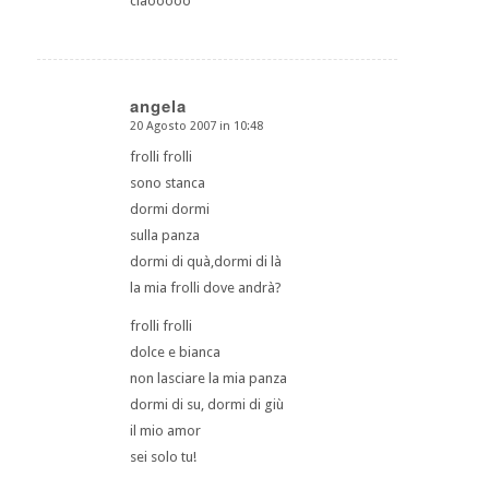
ciaooooo
angela
20 Agosto 2007 in 10:48
dice:
frolli frolli
sono stanca
dormi dormi
sulla panza
dormi di quà,dormi di là
la mia frolli dove andrà?
frolli frolli
dolce e bianca
non lasciare la mia panza
dormi di su, dormi di giù
il mio amor
sei solo tu!