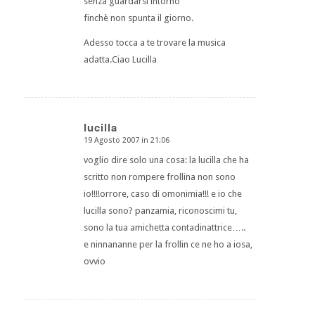
senza guardarsi intorno
finchè non spunta il giorno.
Adesso tocca a te trovare la musica
adatta.Ciao Lucilla
lucilla
19 Agosto 2007 in 21:06
dice:
voglio dire solo una cosa: la lucilla che ha
scritto non rompere frollina non sono
io!!!!orrore, caso di omonimia!!! e io che
lucilla sono? panzamia, riconoscimi tu,
sono la tua amichetta contadinattrice…..
e ninnananne per la frollin ce ne ho a iosa,
ovvio