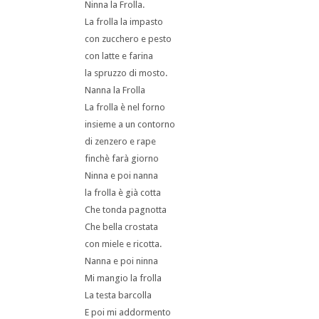
Ninna la Frolla.
La frolla la impasto
con zucchero e pesto
con latte e farina
la spruzzo di mosto.
Nanna la Frolla
La frolla è nel forno
insieme a un contorno
di zenzero e rape
finchè farà giorno
Ninna e poi nanna
la frolla è già cotta
Che tonda pagnotta
Che bella crostata
con miele e ricotta.
Nanna e poi ninna
Mi mangio la frolla
La testa barcolla
E poi mi addormento