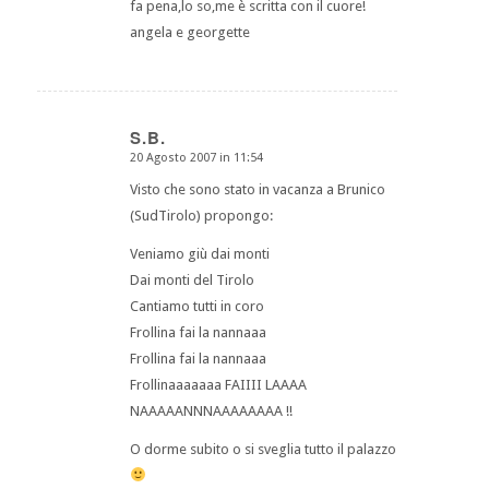
fa pena,lo so,me è scritta con il cuore!
angela e georgette
S.B.
20 Agosto 2007 in 11:54
dice:
Visto che sono stato in vacanza a Brunico
(SudTirolo) propongo:
Veniamo giù dai monti
Dai monti del Tirolo
Cantiamo tutti in coro
Frollina fai la nannaaa
Frollina fai la nannaaa
Frollinaaaaaaa FAIIII LAAAA
NAAAAANNNAAAAAAAA !!
O dorme subito o si sveglia tutto il palazzo