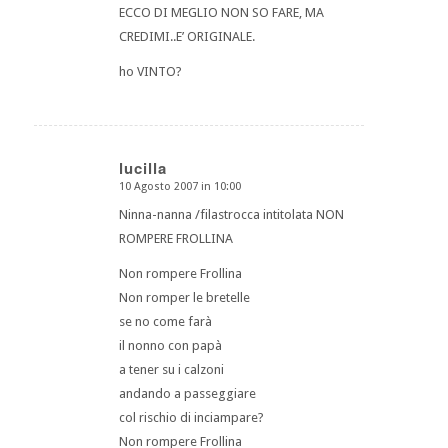
ECCO DI MEGLIO NON SO FARE, MA
CREDIMI..E’ ORIGINALE.
ho VINTO?
lucilla
10 Agosto 2007 in 10:00
dice:
Ninna-nanna /filastrocca intitolata NON
ROMPERE FROLLINA
Non rompere Frollina
Non romper le bretelle
se no come farà
il nonno con papà
a tener su i calzoni
andando a passeggiare
col rischio di inciampare?
Non rompere Frollina