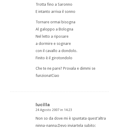
Trotta fino a Saronno
E intanto arriva il sonno
Tornare ormai bisogna
Al galoppo a Bologna
Nel letto a riposare
a dormire e sognare
con il cavallo a dondolo.
Finito è il girotondolo
Che te ne pare? Provala e dimmi se
funziona!Ciao
lucilla
24 Agosto 2007 in 14:23
dice:
Non so da dove mi è spuntata quest’altra
ninna-nanna.Devo inviartela subito: