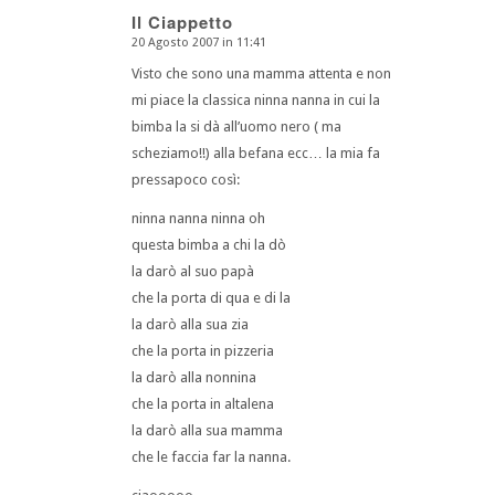
Il Ciappetto
20 Agosto 2007 in 11:41
dice:
Visto che sono una mamma attenta e non
mi piace la classica ninna nanna in cui la
bimba la si dà all’uomo nero ( ma
scheziamo!!) alla befana ecc… la mia fa
pressapoco così:
ninna nanna ninna oh
questa bimba a chi la dò
la darò al suo papà
che la porta di qua e di la
la darò alla sua zia
che la porta in pizzeria
la darò alla nonnina
che la porta in altalena
la darò alla sua mamma
che le faccia far la nanna.