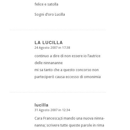
felice e satolla
Sogni d’oro Lucilla
LA LUCILLA
24 Agosto 2007 in 17:38
dice:
continuo a dire di non essere io l’autrice
delle ninnananne
mi sa tanto che a questo concorso non
parteciperò causa eccesso di omonimia
lucilla
31 Agosto 2007 in 12:34
dice:
Cara Francesca,ti mando una nuova ninna-
nanna; scrivere tutte queste parole in rima