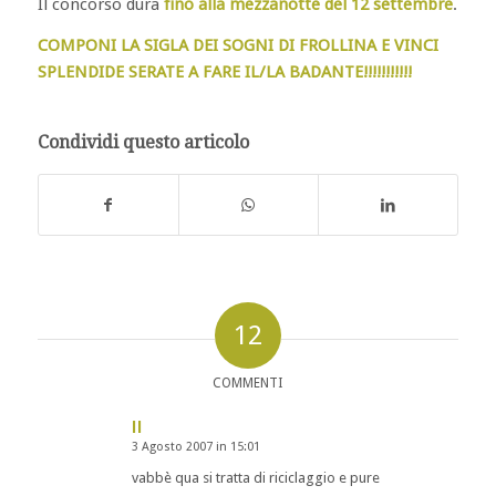
Il concorso dura
fino alla mezzanotte del 12 settembre
.
COMPONI LA SIGLA DEI SOGNI DI FROLLINA E VINCI
SPLENDIDE SERATE A FARE IL/LA BADANTE!!!!!!!!!!!
Condividi questo articolo
12
COMMENTI
ll
3 Agosto 2007 in 15:01
dice:
vabbè qua si tratta di riciclaggio e pure