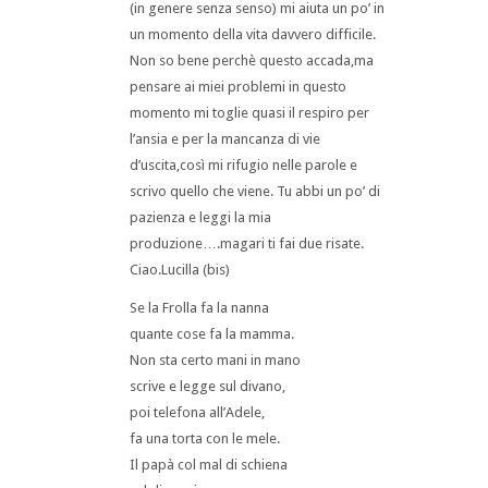
(in genere senza senso) mi aiuta un po’ in
un momento della vita davvero difficile.
Non so bene perchè questo accada,ma
pensare ai miei problemi in questo
momento mi toglie quasi il respiro per
l’ansia e per la mancanza di vie
d’uscita,così mi rifugio nelle parole e
scrivo quello che viene. Tu abbi un po’ di
pazienza e leggi la mia
produzione….magari ti fai due risate.
Ciao.Lucilla (bis)
Se la Frolla fa la nanna
quante cose fa la mamma.
Non sta certo mani in mano
scrive e legge sul divano,
poi telefona all’Adele,
fa una torta con le mele.
Il papà col mal di schiena