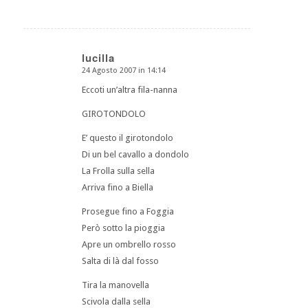
lucilla
24 Agosto 2007 in 14:14
dice:
Eccoti un’altra fila-nanna
GIROTONDOLO
E’ questo il girotondolo
Di un bel cavallo a dondolo
La Frolla sulla sella
Arriva fino a Biella
Prosegue fino a Foggia
Però sotto la pioggia
Apre un ombrello rosso
Salta di là dal fosso
Tira la manovella
Scivola dalla sella