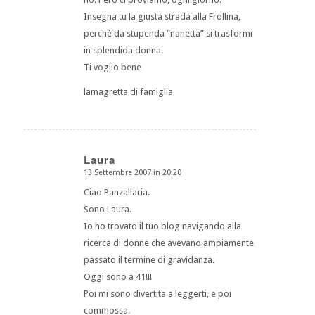
Insegna tu la giusta strada alla Frollina,
perchè da stupenda “nanetta” si trasformi
in splendida donna.
Ti voglio bene
lamagretta di famiglia
Laura
13 Settembre 2007 in 20:20
dice:
Ciao Panzallaria.
Sono Laura.
Io ho trovato il tuo blog navigando alla
ricerca di donne che avevano ampiamente
passato il termine di gravidanza.
Oggi sono a 41!!!
Poi mi sono divertita a leggerti, e poi
commossa.