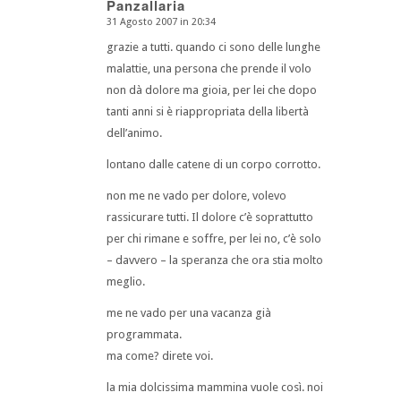
Panzallaria
31 Agosto 2007 in 20:34
dice:
grazie a tutti. quando ci sono delle lunghe
malattie, una persona che prende il volo
non dà dolore ma gioia, per lei che dopo
tanti anni si è riappropriata della libertà
dell’animo.
lontano dalle catene di un corpo corrotto.
non me ne vado per dolore, volevo
rassicurare tutti. Il dolore c’è soprattutto
per chi rimane e soffre, per lei no, c’è solo
– davvero – la speranza che ora stia molto
meglio.
me ne vado per una vacanza già
programmata.
ma come? direte voi.
la mia dolcissima mammina vuole così. noi