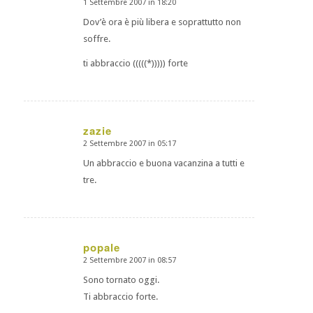
1 Settembre 2007 in 18:20
dice:
Dov’è ora è più libera e soprattutto non
soffre.
ti abbraccio (((((*))))) forte
zazie
2 Settembre 2007 in 05:17
dice:
Un abbraccio e buona vacanzina a tutti e
tre.
popale
2 Settembre 2007 in 08:57
dice:
Sono tornato oggi.
Ti abbraccio forte.