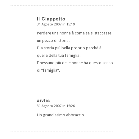
Il Ciappetto
31 Agosto 2007 in 15:19
dice:
Perdere una nonna è come se si staccasse
un pezzo di storia.
É la storia più bella proprio perchè è
quella della tua famiglia.
E nessuno più delle nonne ha questo senso
di “famiglia”.
aivlis
31 Agosto 2007 in 15:26
dice:
Un grandissimo abbraccio.