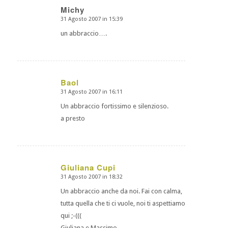
Michy
31 Agosto 2007 in 15:39
dice:
un abbraccio….
Baol
31 Agosto 2007 in 16:11
dice:
Un abbraccio fortissimo e silenzioso.
a presto
Giuliana Cupi
31 Agosto 2007 in 18:32
dice:
Un abbraccio anche da noi. Fai con calma,
tutta quella che ti ci vuole, noi ti aspettiamo
qui ;-(((
Giuliana e Massimo