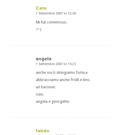
Cate
1 Settembre 2007 in 12:36
dice:
Mi hai commosso.
:°-(
angela
1 Settembre 2007 in 15:21
dice:
anche noi ti stringiamo forte,e
abbracciamo anche frolli e tino.
un bacione.
ciao.
angela e georgette.
fabdo