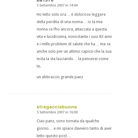
5 Settembre 2007 in 14:04
dice:
Ho letto solo ora… è doloroso leggere
della perdita di una nonna… io la mia
nonna ce l’ho ancora, attaccata a questa
vita e lucidissima, nonostante i suoi 83 anni
e i mille problemi di salute che ha… ma se
anche solo per un attimo capissi che la sua
testa la sta lasciando… la penserei come
te.
un abbraccio grande panz
stregacciabuona
5 Settembre 2007 in 16:00
dice:
Ciao panz, sono tornata da qualche
giorno… e mi spiace davvero tanto di aver
letto questo post…