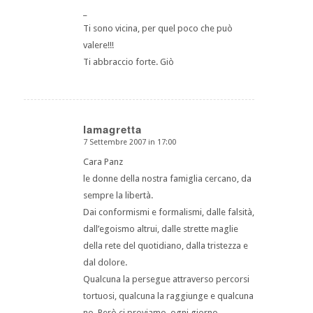
_
Ti sono vicina, per quel poco che può
valere!!!
Ti abbraccio forte. Giò
lamagretta
7 Settembre 2007 in 17:00
dice:
Cara Panz
le donne della nostra famiglia cercano, da
sempre la libertà.
Dai conformismi e formalismi, dalle falsità,
dall’egoismo altrui, dalle strette maglie
della rete del quotidiano, dalla tristezza e
dal dolore.
Qualcuna la persegue attraverso percorsi
tortuosi, qualcuna la raggiunge e qualcuna
no. Però ci proviamo, ogni giorno.