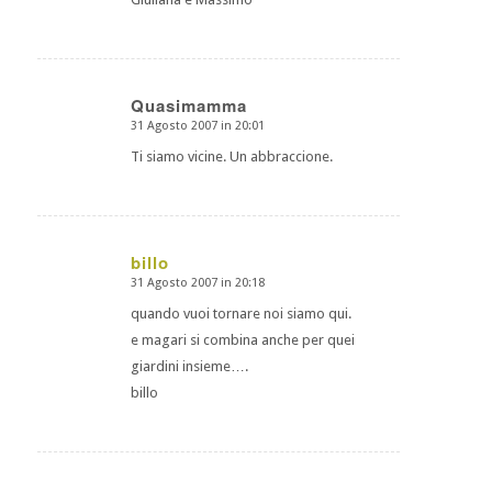
Quasimamma
31 Agosto 2007 in 20:01
dice:
Ti siamo vicine. Un abbraccione.
billo
31 Agosto 2007 in 20:18
dice:
quando vuoi tornare noi siamo qui.
e magari si combina anche per quei
giardini insieme….
billo