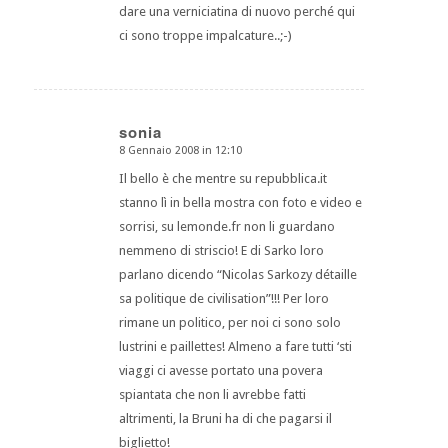
dare una verniciatina di nuovo perché qui
ci sono troppe impalcature..;-)
sonia
8 Gennaio 2008 in 12:10
dice:
Il bello è che mentre su repubblica.it
stanno lì in bella mostra con foto e video e
sorrisi, su lemonde.fr non li guardano
nemmeno di striscio! E di Sarko loro
parlano dicendo “Nicolas Sarkozy détaille
sa politique de civilisation”!!! Per loro
rimane un politico, per noi ci sono solo
lustrini e paillettes! Almeno a fare tutti ‘sti
viaggi ci avesse portato una povera
spiantata che non li avrebbe fatti
altrimenti, la Bruni ha di che pagarsi il
biglietto!