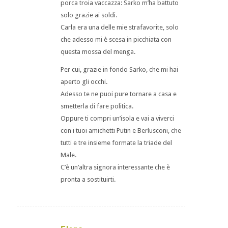
porca troia vaccazza: Sarko m’ha battuto
solo grazie ai soldi.
Carla era una delle mie strafavorite, solo
che adesso mi è scesa in picchiata con
questa mossa del menga.
Per cui, grazie in fondo Sarko, che mi hai
aperto gli occhi.
Adesso te ne puoi pure tornare a casa e
smetterla di fare politica.
Oppure ti compri un’isola e vai a viverci
con i tuoi amichetti Putin e Berlusconi, che
tutti e tre insieme formate la triade del
Male.
C’è un’altra signora interessante che è
pronta a sostituirti.