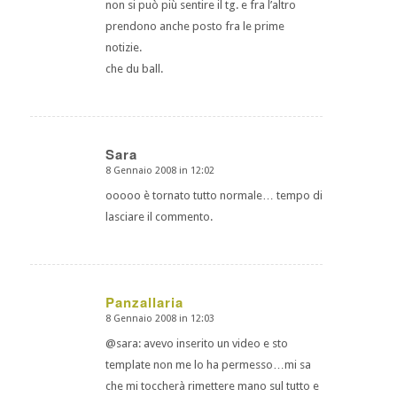
non si può più sentire il tg. e fra l’altro
prendono anche posto fra le prime
notizie.
che du ball.
Sara
8 Gennaio 2008 in 12:02
dice:
ooooo è tornato tutto normale… tempo di
lasciare il commento.
Panzallaria
8 Gennaio 2008 in 12:03
dice:
@sara: avevo inserito un video e sto
template non me lo ha permesso…mi sa
che mi toccherà rimettere mano sul tutto e