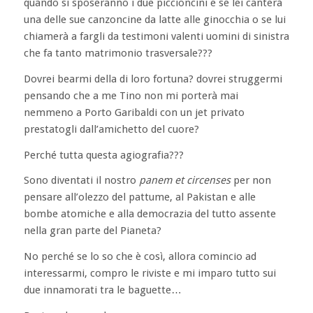
quando si sposeranno i due piccioncini e se lei canterà
una delle sue canzoncine da latte alle ginocchia o se lui
chiamerà a fargli da testimoni valenti uomini di sinistra
che fa tanto matrimonio trasversale???
Dovrei bearmi della di loro fortuna? dovrei struggermi
pensando che a me Tino non mi porterà mai
nemmeno a Porto Garibaldi con un jet privato
prestatogli dall’amichetto del cuore?
Perché tutta questa agiografia???
Sono diventati il nostro
panem et circenses
per non
pensare all’olezzo del pattume, al Pakistan e alle
bombe atomiche e alla democrazia del tutto assente
nella gran parte del Pianeta?
No perché se lo so che è così, allora comincio ad
interessarmi, compro le riviste e mi imparo tutto sui
due innamorati tra le baguette…