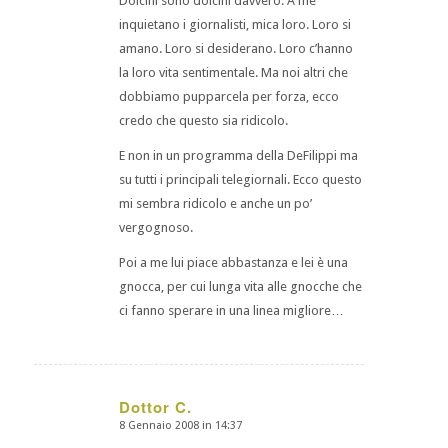
Dolcini sono dolcini davvero. A me
inquietano i giornalisti, mica loro. Loro si
amano. Loro si desiderano. Loro c’hanno
la loro vita sentimentale. Ma noi altri che
dobbiamo pupparcela per forza, ecco
credo che questo sia ridicolo.
E non in un programma della DeFilippi ma
su tutti i principali telegiornali. Ecco questo
mi sembra ridicolo e anche un po’
vergognoso.
Poi a me lui piace abbastanza e lei è una
gnocca, per cui lunga vita alle gnocche che
ci fanno sperare in una linea migliore…
Dottor C.
8 Gennaio 2008 in 14:37
dice: