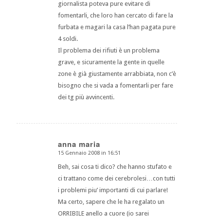
giornalista poteva pure evitare di
fomentarli, che loro han cercato di fare la
furbata e magari la casa l’han pagata pure
4 soldi.
Il problema dei rifiuti è un problema
grave, e sicuramente la gente in quelle
zone è già giustamente arrabbiata, non c’è
bisogno che si vada a fomentarli per fare
dei tg più avvincenti.
anna maria
15 Gennaio 2008 in 16:51
dice:
Beh, sai cosa ti dico? che hanno stufato e
ci trattano come dei cerebrolesi…con tutti
i problemi piu’ importanti di cui parlare!
Ma certo, sapere che le ha regalato un
ORRIBILE anello a cuore (io sarei