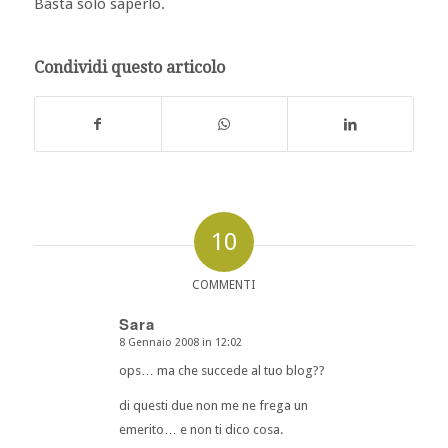
Basta solo saperlo.
Condividi questo articolo
10
COMMENTI
Sara
8 Gennaio 2008 in 12:02
dice:
ops… ma che succede al tuo blog??
di questi due non me ne frega un
emerito… e non ti dico cosa.