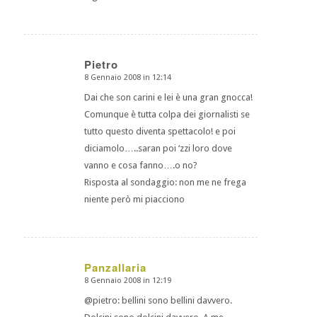
Pietro
8 Gennaio 2008 in 12:14
dice:
Dai che son carini e lei è una gran gnocca!
Comunque è tutta colpa dei giornalisti se
tutto questo diventa spettacolo! e poi
diciamolo…..saran poi ‘zzi loro dove
vanno e cosa fanno….o no?
Risposta al sondaggio: non me ne frega
niente però mi piacciono
Panzallaria
8 Gennaio 2008 in 12:19
dice:
@pietro: bellini sono bellini davvero.