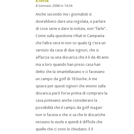
Elena
8 Gennaio 2008 in 14:54
dice:
Anche secondo me i giornalisti si
dovrebbero dare una regolata, e parlare
di cose serie e dare le notizie, non “farle”.
Come sulla questione rifiuti in Campania
che l’altra sera in non so quale tg c’era un
servizio da casa di due signori, che si
affaccia su una discarica che è li da 40 anni
ma a loro quando han preso casa han
detto che la smantellavano e ci facevano
un campo da golf di 18 buche. A me
spiace per questi signori che vivono sulla
discarica però forse prima di comprare la
casa potevano anche considerare la
possibilità che il campo da golf magari
non si faceva e che si sa che le discariche
nessuno le vuole e quindi è difficile che
quelle che ci sono le chiudano. E il