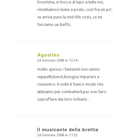
Insomma, in bocca al lupo a tutte noi,
rimettiamoci bene a posto, così fra un po’,
se arriva pure la mid-life crisis, ce ne
facciamo un baffo.
Agostino
24 Gennaio 2008 in 13:14
dice:
molto spesso i fantasmi non vanno
seppeliti,bensì,bisogna imparare a
conviverci. A volte è l’unico modo che
abbiamo per combatterli,per non farci
sopraffare dai loro richiami…
il musicante della brettìa
24 Gennaio 2008 in 17:32
dice: