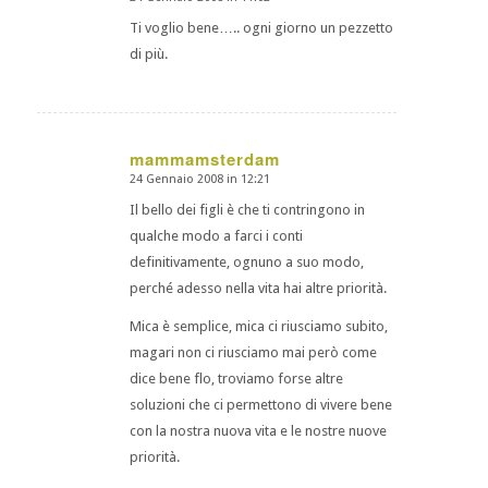
dice:
Ti voglio bene….. ogni giorno un pezzetto
di più.
mammamsterdam
24 Gennaio 2008 in 12:21
dice:
Il bello dei figli è che ti contringono in
qualche modo a farci i conti
definitivamente, ognuno a suo modo,
perché adesso nella vita hai altre priorità.
Mica è semplice, mica ci riusciamo subito,
magari non ci riusciamo mai però come
dice bene flo, troviamo forse altre
soluzioni che ci permettono di vivere bene
con la nostra nuova vita e le nostre nuove
priorità.