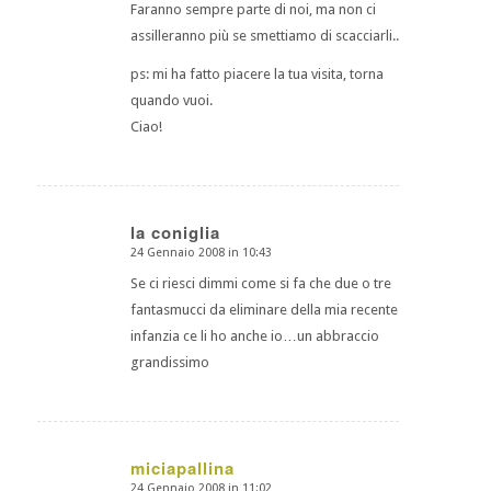
Faranno sempre parte di noi, ma non ci
assilleranno più se smettiamo di scacciarli..
ps: mi ha fatto piacere la tua visita, torna
quando vuoi.
Ciao!
la coniglia
24 Gennaio 2008 in 10:43
dice:
Se ci riesci dimmi come si fa che due o tre
fantasmucci da eliminare della mia recente
infanzia ce li ho anche io…un abbraccio
grandissimo
miciapallina
24 Gennaio 2008 in 11:02