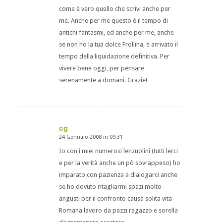
come è vero quello che scrivi anche per
me. Anche per me questo è il tempo di
antichi fantasmi, ed anche per me, anche
se non ho la tua dolce Frollina, è arrivato il
tempo della liquidazione definitiva. Per
vivere bene oggi, per pensare
serenamente a domani. Grazie!
cg
24 Gennaio 2008 in 09:31
dice:
Io con i miei numerosi lenzuolini (tutti lerci
e per la verità anche un pò sovrappeso) ho
imparato con pazienza a dialogarci anche
se ho dovuto ritagliarmi spazi molto
angusti per il confronto causa solita vita
Romana lavoro da pazzi ragazzo e sorella