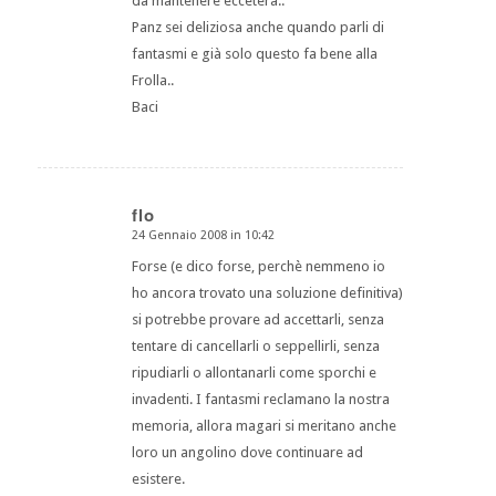
da mantenere eccetera..
Panz sei deliziosa anche quando parli di
fantasmi e già solo questo fa bene alla
Frolla..
Baci
flo
24 Gennaio 2008 in 10:42
dice:
Forse (e dico forse, perchè nemmeno io
ho ancora trovato una soluzione definitiva)
si potrebbe provare ad accettarli, senza
tentare di cancellarli o seppellirli, senza
ripudiarli o allontanarli come sporchi e
invadenti. I fantasmi reclamano la nostra
memoria, allora magari si meritano anche
loro un angolino dove continuare ad
esistere.