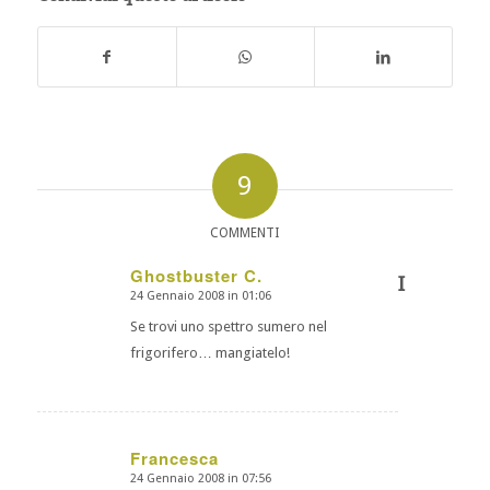
9
COMMENTI
Ghostbuster C.
I
24 Gennaio 2008 in 01:06
dice:
Se trovi uno spettro sumero nel
frigorifero… mangiatelo!
Francesca
24 Gennaio 2008 in 07:56
dice: