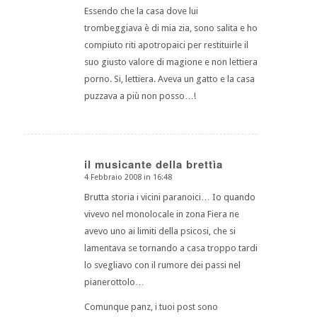
Essendo che la casa dove lui
trombeggiava è di mia zia, sono salita e ho
compiuto riti apotropaici per restituirle il
suo giusto valore di magione e non lettiera
porno. Si, lettiera. Aveva un gatto e la casa
puzzava a più non posso…!
il musicante della brettìa
4 Febbraio 2008 in 16:48
dice:
Brutta storia i vicini paranoici… Io quando
vivevo nel monolocale in zona Fiera ne
avevo uno ai limiti della psicosi, che si
lamentava se tornando a casa troppo tardi
lo svegliavo con il rumore dei passi nel
pianerottolo…
Comunque panz, i tuoi post sono