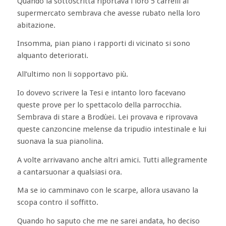
Quando la sottoscritta riportava i loro 5 carrelli al
supermercato sembrava che avesse rubato nella loro
abitazione.
Insomma, pian piano i rapporti di vicinato si sono
alquanto deteriorati.
All’ultimo non li sopportavo più.
Io dovevo scrivere la Tesi e intanto loro facevano
queste prove per lo spettacolo della parrocchia.
Sembrava di stare a Brodùei. Lei provava e riprovava
queste canzoncine melense da tripudio intestinale e lui
suonava la sua pianolina.
A volte arrivavano anche altri amici. Tutti allegramente
a cantarsuonar a qualsiasi ora.
Ma se io camminavo con le scarpe, allora usavano la
scopa contro il soffitto.
Quando ho saputo che me ne sarei andata, ho deciso