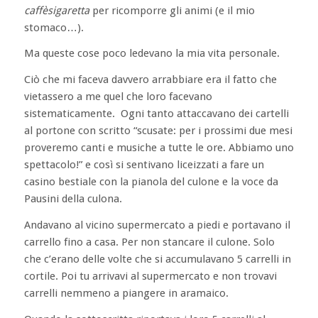
caffèsigaretta
per ricomporre gli animi (e il mio
stomaco…).
Ma queste cose poco ledevano la mia vita personale.
Ciò che mi faceva davvero arrabbiare era il fatto che
vietassero a me quel che loro facevano
sistematicamente. Ogni tanto attaccavano dei cartelli
al portone con scritto “scusate: per i prossimi due mesi
proveremo canti e musiche a tutte le ore. Abbiamo uno
spettacolo!” e così si sentivano liceizzati a fare un
casino bestiale con la pianola del culone e la voce da
Pausini della culona.
Andavano al vicino supermercato a piedi e portavano il
carrello fino a casa. Per non stancare il culone. Solo
che c’erano delle volte che si accumulavano 5 carrelli in
cortile. Poi tu arrivavi al supermercato e non trovavi
carrelli nemmeno a piangere in aramaico.