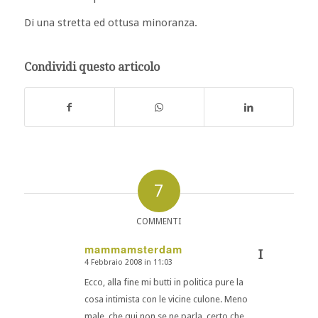
Di una stretta ed ottusa minoranza.
Condividi questo articolo
7
COMMENTI
mammamsterdam
I
4 Febbraio 2008 in 11:03
dice:
Ecco, alla fine mi butti in politica pure la
cosa intimista con le vicine culone. Meno
male, che qui non se ne parla, certo che