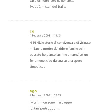
caso di indire lutto nazionale…
Evabbè, misteri dell’Italia.
cg
4 Febbraio 2008 in 11:43
dice:
Hi Hi HI..le storie di convivenza e di vicinato
mi fanno morire dal ridere (anche se in
passato ho pianto lacrime amare..)sei un
fenomeno..ciao da una culona spero
simpatica..
ago
4 Febbraio 2008 in 12:39
dice:
i vicini…non sono mai troppo
lontani,purtroppo….