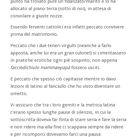
punto ha trovato pure un fidanzato/marito e lo ha
allocato al piano terra (sotto di noi), in attesa di
convolare a giuste nozze.
Essendo ferventi cattolici era infatti peccato convivere
prima del matrimonio.
Peccato che i due teneri virgulti (neanche a farlo
apposta, anche lui era un gran culone!) si cimentassero
in pratiche erotiche ogni piè sospinto, non appena
facciedichiulo mammaepapà
fossero usciti.
E peccato che spesso ciò capitasse mentre io davo
lezioni di latino al fanciullo che ho visto diventare un
ometto.
Vi assicuro che tra i loro gemiti e la metrica latina
c’erano spesso lunghe pause di silenzio, in cui la
sottoscritta doveva far finta di stare seria e fare la seria
e non ridere ma alla fine ci scappava sempre da ridere
e per ricomporci dovevamo farci una pausa