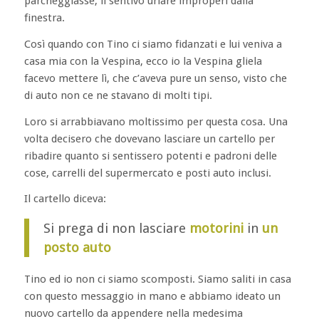
parcheggiasse, li sentivo urlare improperi dalla
finestra.
Così quando con Tino ci siamo fidanzati e lui veniva a
casa mia con la Vespina, ecco io la Vespina gliela
facevo mettere lì, che c’aveva pure un senso, visto che
di auto non ce ne stavano di molti tipi.
Loro si arrabbiavano moltissimo per questa cosa. Una
volta decisero che dovevano lasciare un cartello per
ribadire quanto si sentissero potenti e padroni delle
cose, carrelli del supermercato e posti auto inclusi.
Il cartello diceva:
Si prega di non lasciare
motorini
in
un
posto auto
Tino ed io non ci siamo scomposti. Siamo saliti in casa
con questo messaggio in mano e abbiamo ideato un
nuovo cartello da appendere nella medesima