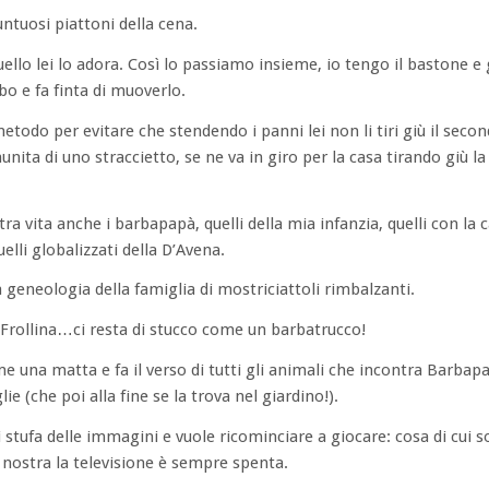
 untuosi piattoni della cena.
ello lei lo adora. Così lo passiamo insieme, io tengo il bastone e 
ubo e fa finta di muoverlo.
odo per evitare che stendendo i panni lei non li tiri giù il seco
nita di uno straccietto, se ne va in giro per la casa tirando giù l
tra vita anche i barbapapà, quelli della mia infanzia, quelli con la
lli globalizzati della D’Avena.
geneologia della famiglia di mostriciattoli rimbalzanti.
Frollina…ci resta di stucco come un barbatrucco!
e una matta e fa il verso di tutti gli animali che incontra Barbap
e (che poi alla fine se la trova nel giardino!).
i stufa delle immagini e vuole ricominciare a giocare: cosa di cui
a nostra la televisione è sempre spenta.