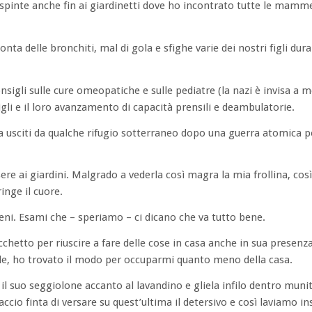
 spinte anche fin ai giardinetti dove ho incontrato tutte le mamm
nta delle bronchiti, mal di gola e sfighe varie dei nostri figli dura
nsigli sulle cure omeopatiche e sulle pediatre (la nazi è invisa a m
figli e il loro avanzamento di capacità prensili e deambulatorie.
usciti da qualche rifugio sotterraneo dopo una guerra atomica pe
sere ai giardini. Malgrado a vederla così magra la mia frollina, cos
inge il cuore.
ni. Esami che – speriamo – ci dicano che va tutto bene.
hetto per riuscire a fare delle cose in casa anche in sua presenza
le, ho trovato il modo per occuparmi quanto meno della casa.
il suo seggiolone accanto al lavandino e gliela infilo dentro munit
ccio finta di versare su quest’ultima il detersivo e così laviamo i