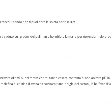
 tocchi il fondo non ti puoi dare la spinta per risalire!
a caduto sui gradini del pullman e ho infilato la mano per riprendermelo pro
scrivere di tutti buoni motivi che mi fanno essere contenta di non abitare più in
efica di cristina d’avena ha rovinato tutte le sigle dei cartoni, le ha fatte div