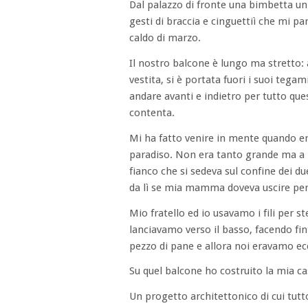
Dal palazzo di fronte una bimbetta un 
gesti di braccia e cinguettiì che mi p
caldo di marzo.
Il nostro balcone è lungo ma stretto:
vestita, si è portata fuori i suoi tega
andare avanti e indietro per tutto qu
contenta.
Mi ha fatto venire in mente quando er
paradiso. Non era tanto grande ma a 
fianco che si sedeva sul confine dei du
da lì se mia mamma doveva uscire pe
Mio fratello ed io usavamo i fili per s
lanciavamo verso il basso, facendo fint
pezzo di pane e allora noi eravamo ecc
Su quel balcone ho costruito la mia cas
Un progetto architettonico di cui tutt