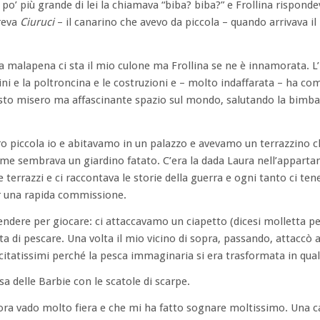
po’ più grande di lei la chiamava “biba? biba?” e Frollina rispond
areva
Ciuruci
– il canarino che avevo da piccola – quando arrivava il
 a malapena ci sta il mio culone ma Frollina se ne è innamorata. 
mini e la poltroncina e le costruzioni e – molto indaffarata – ha co
esto misero ma affascinante spazio sul mondo, salutando la bimb
o piccola io e abitavamo in un palazzo e avevamo un terrazzino ch
me sembrava un giardino fatato. C’era la dada Laura nell’apparta
e terrazzi e ci raccontava le storie della guerra e ogni tanto ci ten
r una rapida commissione.
tendere per giocare: ci attaccavamo un ciapetto (dicesi molletta per
a di pescare. Una volta il mio vicino di sopra, passando, attaccò al
itatissimi perché la pesca immaginaria si era trasformata in qual
a delle Barbie con le scatole di scarpe.
ora vado molto fiera e che mi ha fatto sognare moltissimo. Una ca