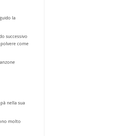
guido la
ndo successivo
a polvere come
 canzone
apà nella sua
 sono molto