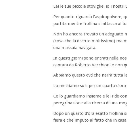
Lei le sue piccole stoviglie, io i nostri
Per quanto riguarda l’aspirapolvere, qu
partita mentre frollina si attacca al t
Non ho ancora trovato un adeguato met
(cosa che la diverte moltissimo) ma mu
una massaia navigata.
In questi giorni sono entrati nella nos
cantata da Roberto Vecchioni e non que
Abbiamo questo dvd che narrà tutta la 
Lo mettiamo su e per un quarto d’ora 
Ce lo guardiamo insieme e lei ride com
peregrinazione alla ricerca di una mogli
Dopo un quarto d’ora esatto frollina s
fiera e che imputo al fatto che in cas