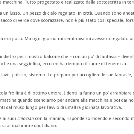
a macchina. Tutto progettato e realizzato dalla sottoscritta in ter
un lusso. Un pezzo di cielo regalato, in città. Quando sono andat
 sacco di verde dove scorazzare, non è più stato così speciale, for
asa era poco. Ma ogni giorno mi sembrava mi avessero regalato u
 indietro per il nostro balcone che – con un po’ di fantasia – diven
che una seggiolina, ecco mi ha riempito il cuore di tenerezza.
avo, pulisco, sistemo. Lo preparo per accogliere le sue fantasie, i
cola frollina è di ottimo umore. I denti la fanno un po’ arrabbiare
La mattina quando scendiamo per andare alla macchina e poi dai no
anti dal muso lungo per l’avvio di un’altra giornata lavorativa.
e ai suoi
ciaociao
con la manina, risponde sorridendo e secondo 
cura al malumore quotidiano.