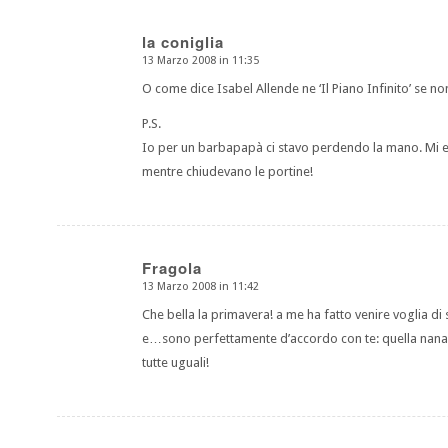
la coniglia
13 Marzo 2008 in 11:35
dice:
O come dice Isabel Allende ne ‘Il Piano Infinito’ se non
P.S.
Io per un barbapapà ci stavo perdendo la mano. Mi er
mentre chiudevano le portine!
Fragola
13 Marzo 2008 in 11:42
dice:
Che bella la primavera! a me ha fatto venire voglia di 
e…sono perfettamente d’accordo con te: quella nana mal
tutte uguali!