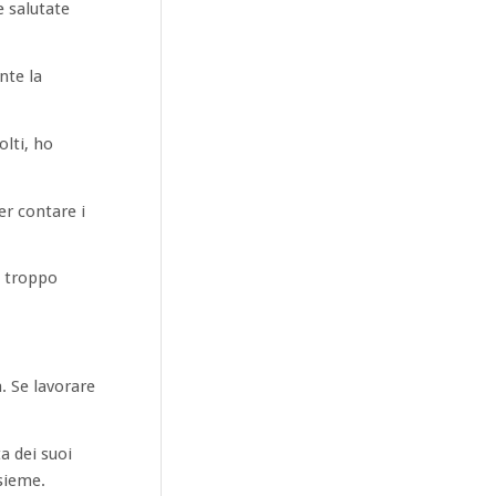
e salutate
nte la
olti, ho
r contare i
ì troppo
. Se lavorare
a dei suoi
nsieme.