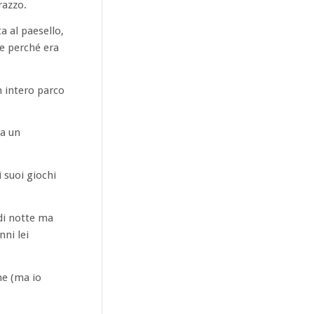
razzo.
a al paesello,
se perché era
n intero parco
ta un
 suoi giochi
 di notte ma
nni lei
me (ma io