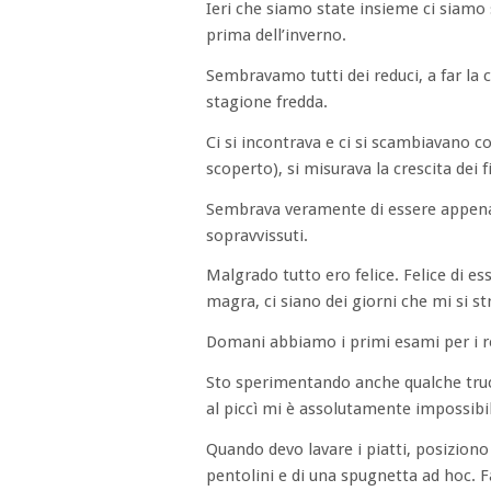
Ieri che siamo state insieme ci siamo
prima dell’inverno.
Sembravamo tutti dei reduci, a far la co
stagione fredda.
Ci si incontrava e ci si scambiavano co
scoperto), si misurava la crescita dei 
Sembrava veramente di essere appena 
sopravvissuti.
Malgrado tutto ero felice. Felice di es
magra, ci siano dei giorni che mi si str
Domani abbiamo i primi esami per i re
Sto sperimentando anche qualche trucc
al piccì mi è assolutamente impossibi
Quando devo lavare i piatti, posiziono 
pentolini e di una spugnetta ad hoc. Fa