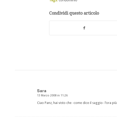
Condividi questo articolo
Sara
13 Marzo 2008 in 11:26
dice:
Ciao Panz, hai visto che -come dice il saggio- l’ora pi