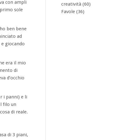
eva con ampli
creatività
(60)
 primo sole
Favole
(36)
L’ho ben bene
minciato ad
a e giocando
e era il mio
mento di
eva d’occhio
 i panni) e li
 filo un
cosa di reale.
sa di 3 piani,