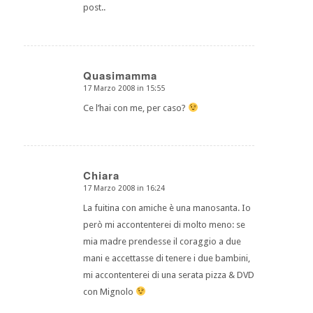
post..
Quasimamma
17 Marzo 2008 in 15:55
dice:
Ce l’hai con me, per caso?
Chiara
17 Marzo 2008 in 16:24
dice:
La fuitina con amiche è una manosanta. Io
però mi accontenterei di molto meno: se
mia madre prendesse il coraggio a due
mani e accettasse di tenere i due bambini,
mi accontenterei di una serata pizza & DVD
con Mignolo