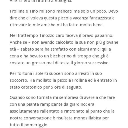
Alle 15 ero di ritorno a Bologna.
Frollina e Tino mi sono mancati ma solo un poco. Devo
dire che ci voleva questa piccola vacanza fancazzista e
ritrovare le mie amiche mi ha fatto molto bene.
Nel frattempo Tinozzo caro faceva il bravo paparino.
Anche se – non avendo calcolato la sua non più giovane
età – sabato sera ha strafatto con alcuni amici qui a
cena e ha bevuto un bicchierino di troppo che gli è
costato un grosso mal di testa il giorno successivo.
Per fortuna i solerti suoceri sono arrivati in suo
soccorso. Ha mollato la piccola Frollina ed è entrato in
stato catatonico per 5 ore di seguito.
Quando sono tornata mi sembrava di avere a che fare
con una pianta rampicante da giardino: era
assolutamente rallentato e rintronato al punto che la
nostra conversazione è risultata monosillabica per
tutto il pomeriggio.