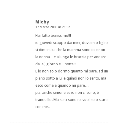
Michy
17 Marzo 2008 in 21:02
dice:
Hai fatto benissimo!!!
io giovedi scappo dai miei, dove mio figlio
si dimentica che la mamma sono io e non
la nonna…e allunga le braccia per andare
da lei, giorno e…notte!!!
E io non solo dormo quanto mi pare, ad un
piano sotto a lui e quindi non lo sento, ma
esco come e quando mi pare…
p.s. anche simone se io non ci sono, è
tranquillo. Ma se ci sono io, vuol solo stare
con me..