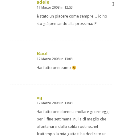
adele
I
17 Marzo 2008 in 12:53
dice:
è stato un piacere come sempre… io ho
sto già pensando alla prossima:-P
Baol
17 Marzo 2008 in 13:03
dice:
Hai fatto benissimo
cg
17 Marzo 2008 in 13:43
dice:
Hai fatto bene bene a mollare gi ormeggi
per il fine settimana..nulla di meglio che
allontanarsi dalla solita routine..nel
frattempo la mia gatta ti ha dedicato un