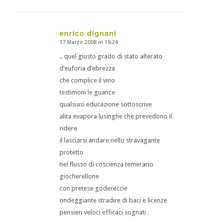
enrico dignani
17 Marzo 2008 in 19:24
dice:
.. quel giusto grado di stato alterato
d’euforia d’ebrezza
che complice il vino
testimoni le guance
qualsiasi educazione sottoscrive
alita evapora lusinghe che prevedono il
ridere
il lasciarsi andare nello stravagante
protetto
nel flusso di coscienza temerario
giocherellone
con pretese godereccie
ondeggiante stradire di baci e licenze
pensieri veloci efficaci sognati .