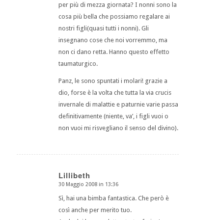
per più di mezza giornata? I nonni sono la
cosa più bella che possiamo regalare ai
nostri figli(quasi tutti i nonni). Gli
insegnano cose che noi vorremmo, ma
non ci dano retta. Hanno questo effetto
taumaturgico.
Panz, le sono spuntati i molari! grazie a
dio, forse è la volta che tutta la via crucis
invernale di malattie e paturnie varie passa
definitivamente (niente, va’, i figli vuoi o
non vuoi mi risvegliano il senso del divino).
Lillibeth
30 Maggio 2008 in 13:36
dice:
Sì, hai una bimba fantastica. Che però è
così anche per merito tuo.