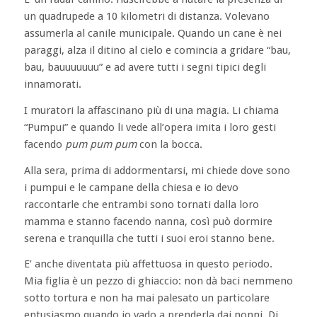
un quadrupede a 10 kilometri di distanza. Volevano
assumerla al canile municipale. Quando un cane è nei
paraggi, alza il ditino al cielo e comincia a gridare “bau,
bau, bauuuuuuu” e ad avere tutti i segni tipici degli
innamorati.
I muratori la affascinano più di una magia. Li chiama
“Pumpui” e quando li vede all’opera imita i loro gesti
facendo
pum pum pum
con la bocca.
Alla sera, prima di addormentarsi, mi chiede dove sono
i pumpui e le campane della chiesa e io devo
raccontarle che entrambi sono tornati dalla loro
mamma e stanno facendo nanna, così può dormire
serena e tranquilla che tutti i suoi eroi stanno bene.
E’ anche diventata più affettuosa in questo periodo.
Mia figlia è un pezzo di ghiaccio: non dà baci nemmeno
sotto tortura e non ha mai palesato un particolare
entusiasmo quando io vado a prenderla dai nonni. Di