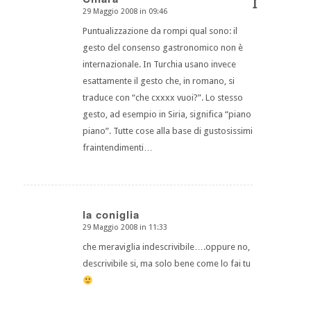
I
29 Maggio 2008 in 09:46
dice:
Puntualizzazione da rompi qual sono: il
gesto del consenso gastronomico non è
internazionale. In Turchia usano invece
esattamente il gesto che, in romano, si
traduce con “che cxxxx vuoi?”. Lo stesso
gesto, ad esempio in Siria, significa “piano
piano”. Tutte cose alla base di gustosissimi
fraintendimenti…
la coniglia
29 Maggio 2008 in 11:33
dice:
che meraviglia indescrivibile….oppure no,
descrivibile si, ma solo bene come lo fai tu