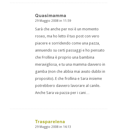
Quasimamma
29 Maggio 2008 in 11:59
dice:
Sarà che anche per noi è un momento
roseo, ma ho letto il tuo post con vero
piacere e sorridendo come una pazza,
annuendo su certi passaggi e ho pensato
che Frollina è proprio una bambina
meravigliosa, e tu una mamma davvero in
gamba (non che abbia mai avuto dubbi in
proposito). E che frollina e Sara insieme
potrebbero davvero lavorare al canile.
Anche Sara va pazza per i cani…
Trasparelena
29 Maggio 2008 in 14:13
dice: