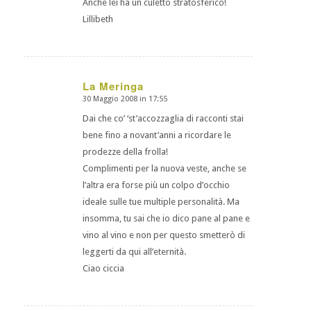
Anche lei ha un culetto stratosferico!
Lillibeth
La Meringa
30 Maggio 2008 in 17:55
dice:
Dai che co’ ‘st’accozzaglia di racconti stai
bene fino a novant’anni a ricordare le
prodezze della frolla!
Complimenti per la nuova veste, anche se
l’altra era forse più un colpo d’occhio
ideale sulle tue multiple personalità. Ma
insomma, tu sai che io dico pane al pane e
vino al vino e non per questo smetterò di
leggerti da qui all’eternità.
Ciao ciccia