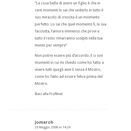
“La cosa bella di avere un figlio è che in
certi momenti lo sai che vederlo in tutto il
suo miracolo di crescita è un momento
perfetto. Lo sai che quel momento lì, la sua
facciotta, l’amore immenso che provi e
tutto il resto rimarranno scolpiti nella tua
mente per sempre”
Non potrei essere più d’accordo. E ci son
momenti in cui mi chiedo come ho fatto a
vivere tutti quegli anni li senza il Mostro,
come ho fatto ad essere felice prima del
Mostro.
Baci alla Frollina!
jomarch
29 Maggio 2008 in 14:24
dice: