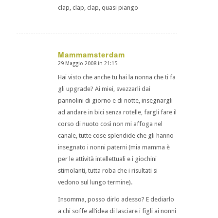
clap, clap, clap, quasi piango
Mammamsterdam
29 Maggio 2008 in 21:15
dice:
Hai visto che anche tu hai la nonna che ti fa
gli upgrade? Ai miei, svezzarli dai
pannolini di giorno e di notte, insegnargli
ad andare in bici senza rotelle, fargli fare il
corso di nuoto così non mi affoga nel
canale, tutte cose splendide che gli hanno
insegnato i nonni paterni (mia mamma è
per le attività intellettuali e i giochini
stimolanti, tutta roba che i risultati si
vedono sul lungo termine).
Insomma, posso dirlo adesso? E dediarlo
a chi soffe all’idea di lasciare i figli ai nonni