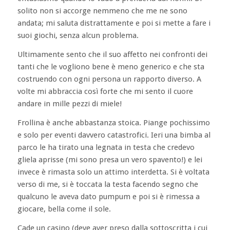
solito non si accorge nemmeno che me ne sono
andata; mi saluta distrattamente e poi si mette a fare i
suoi giochi, senza alcun problema.
Ultimamente sento che il suo affetto nei confronti dei
tanti che le vogliono bene è meno generico e che sta
costruendo con ogni persona un rapporto diverso. A
volte mi abbraccia così forte che mi sento il cuore
andare in mille pezzi di miele!
Frollina è anche abbastanza stoica. Piange pochissimo
e solo per eventi davvero catastrofici. Ieri una bimba al
parco le ha tirato una legnata in testa che credevo
gliela aprisse (mi sono presa un vero spavento!) e lei
invece è rimasta solo un attimo interdetta. Si è voltata
verso di me, si è toccata la testa facendo segno che
qualcuno le aveva dato pumpum e poi si è rimessa a
giocare, bella come il sole.
Cade un casino (deve aver preso dalla sottoscritta i cui