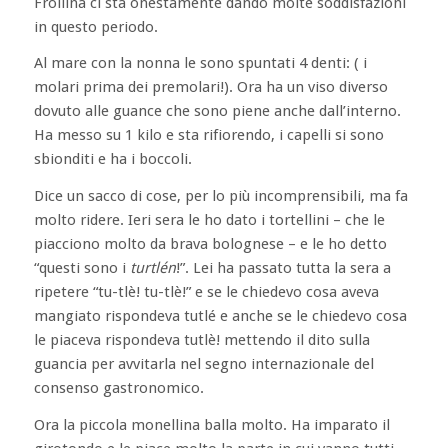
Frollina ci sta onestamente dando molte soddisfazioni
in questo periodo.
Al mare con la nonna le sono spuntati 4 denti: ( i
molari prima dei premolari!). Ora ha un viso diverso
dovuto alle guance che sono piene anche dall’interno.
Ha messo su 1 kilo e sta rifiorendo, i capelli si sono
sbionditi e ha i boccoli.
Dice un sacco di cose, per lo più incomprensibili, ma fa
molto ridere. Ieri sera le ho dato i tortellini – che le
piacciono molto da brava bolognese – e le ho detto
“questi sono i
turtlén
!”. Lei ha passato tutta la sera a
ripetere “tu-tlè! tu-tlè!” e se le chiedevo cosa aveva
mangiato rispondeva tutlé e anche se le chiedevo cosa
le piaceva rispondeva tutlè! mettendo il dito sulla
guancia per avvitarla nel segno internazionale del
consenso gastronomico.
Ora la piccola monellina balla molto. Ha imparato il