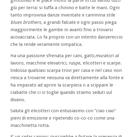
girotondo e le piace molto la parte in cui vanno tutti
giù per terra: si tuffa a chinino e batte le mani. Ogni
tanto improvvisa danze inventate e cammina stile
blues brothers
, a grandi falcate e ogni passo piega
maggiormente le gambe in avanti fino a trovarsi
acovacciata. Lo fa proprio con un intento danzereccio
che la rende veramente simpatica.
Ha una passione sfrenata per cani, gatti,muratori al
lavoro, macchine elevatrici, ruspe, elicotteri e scarpe.
Indossa qualsiasi scarpa trovi per casa e nel caso non
riesca a trovarne nessuna va direttamente alla fonte e
ha imparato ad aprire la scarpiera o a scippare le
ciabatte che ci si toglie quando stiamo seduti sul
divano.
Saluta gli elicotteri con entusiasmo con “ciao ciao”
pieni di emozione e ripetendo co-co-co come una
macchinetta rotta.
E’ un radar canino: riuscirebbe a fiutare la presenza di