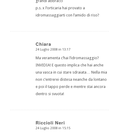
grandi abbracci
p.s. x l’orticaria hai provato a
idromassaggiarti con l’amido di riso?
Chiara
24 Luglio 2008 in 13:17
dice:
Ma veramenta c’hai l’idromassaggio?
INVIDIA! E questo implica che hai anche
una vasca in cui stare sdraiata… Nella mia
non c’entrerei distesa neanche da lontano
e poi il tappo perde e mentre stai ancora
dentro si svuota!
Riccioli Neri
24 Luglio 2008 in 15:15
dice: