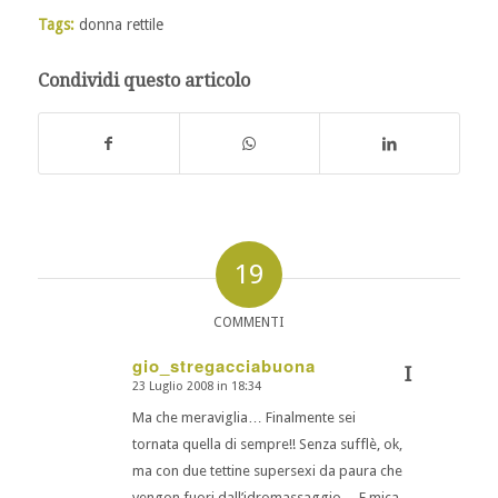
Tags:
donna rettile
Condividi questo articolo
19
COMMENTI
gio_stregacciabuona
I
23 Luglio 2008 in 18:34
dice:
Ma che meraviglia… Finalmente sei
tornata quella di sempre!! Senza sufflè, ok,
ma con due tettine supersexi da paura che
vengon fuori dall’idromassaggio… E mica