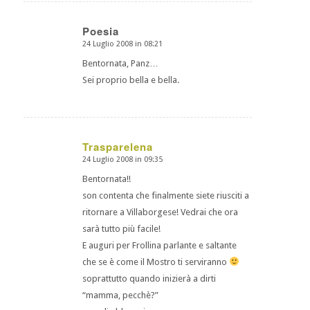
Poesia
24 Luglio 2008 in 08:21
dice:
Bentornata, Panz…
Sei proprio bella e bella.
Trasparelena
24 Luglio 2008 in 09:35
dice:
Bentornata!!
son contenta che finalmente siete riusciti a
ritornare a Villaborgese! Vedrai che ora
sarà tutto più facile!
E auguri per Frollina parlante e saltante
che se è come il Mostro ti serviranno
soprattutto quando inizierà a dirti
“mamma, pecchè?”