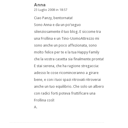
Anna
23 Luglio 2008 in 18:57
dice:
Ciao Panzy, bentornata!
Sono Anna e da un po’seguo
silenziosamente il tuo blog. E siccome tra
una Frollina e un Tino-UomoAttrezzo mi
sono anche un poco affezionata, sono
molto felice per te e la tua Happy Family
che la vostra casetta sia finalmente pronta!
E stai serena, che ha ragione stregaccia:
adesso le cose ricominceranno a girare
bene, e con i tuoi spazi ritrovati ritroverai
anche un tuo equilibrio. Che solo un albero
con radici forti poteva fruttificare una
Frollina così!
A.