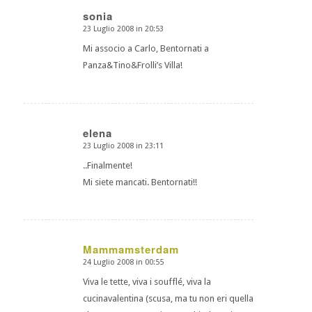
sonia
23 Luglio 2008 in 20:53
dice:
Mi associo a Carlo, Bentornati a
Panza&Tino&Frolli’s Villa!
elena
23 Luglio 2008 in 23:11
dice:
..Finalmente!
Mi siete mancati. Bentornati!!
Mammamsterdam
24 Luglio 2008 in 00:55
dice:
Viva le tette, viva i soufflé, viva la
cucinavalentina (scusa, ma tu non eri quella