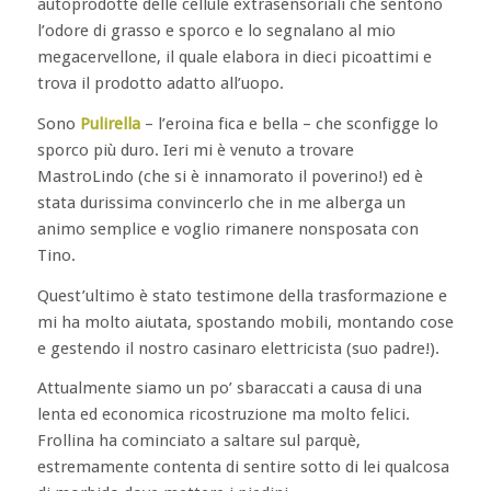
autoprodotte delle cellule extrasensoriali che sentono
l’odore di grasso e sporco e lo segnalano al mio
megacervellone, il quale elabora in dieci picoattimi e
trova il prodotto adatto all’uopo.
Sono
Pulirella
– l’eroina fica e bella – che sconfigge lo
sporco più duro. Ieri mi è venuto a trovare
MastroLindo (che si è innamorato il poverino!) ed è
stata durissima convincerlo che in me alberga un
animo semplice e voglio rimanere nonsposata con
Tino.
Quest’ultimo è stato testimone della trasformazione e
mi ha molto aiutata, spostando mobili, montando cose
e gestendo il nostro casinaro elettricista (suo padre!).
Attualmente siamo un po’ sbaraccati a causa di una
lenta ed economica ricostruzione ma molto felici.
Frollina ha cominciato a saltare sul parquè,
estremamente contenta di sentire sotto di lei qualcosa