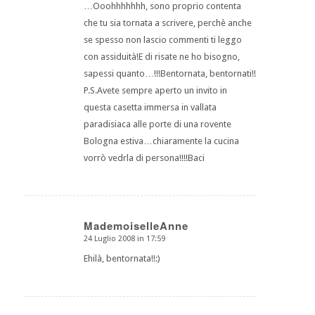
…Ooohhhhhhh, sono proprio contenta
che tu sia tornata a scrivere, perchè anche
se spesso non lascio commenti ti leggo
con assiduità!E di risate ne ho bisogno,
sapessi quanto…!!!Bentornata, bentornati!!
P.S.Avete sempre aperto un invito in
questa casetta immersa in vallata
paradisiaca alle porte di una rovente
Bologna estiva…chiaramente la cucina
vorrò vedrla di persona!!!!Baci
MademoiselleAnne
24 Luglio 2008 in 17:59
dice:
Ehilà, bentornata!!:)