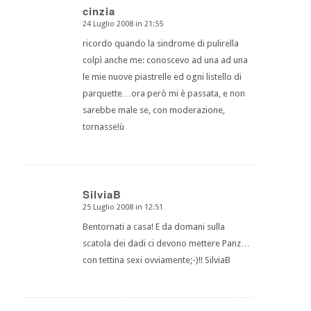
cinzia
24 Luglio 2008 in 21:55
dice:
ricordo quando la sindrome di pulirella
colpì anche me: conoscevo ad una ad una
le mie nuove piastrelle ed ogni listello di
parquette…ora però mi è passata, e non
sarebbe male se, con moderazione,
tornasse!ù
SilviaB
25 Luglio 2008 in 12:51
dice:
Bentornati a casa! E da domani sulla
scatola dei dadi ci devono mettere Panz…
con tettina sexi ovviamente;-)!! SilviaB