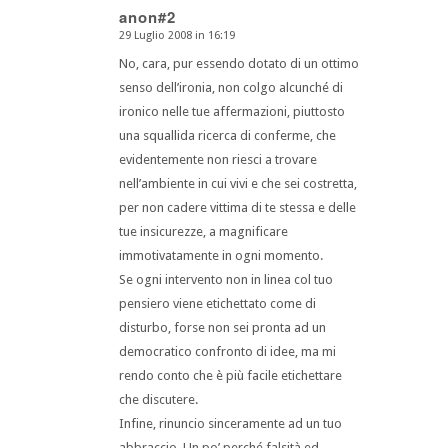
anon#2
29 Luglio 2008 in 16:19
dice:
No, cara, pur essendo dotato di un ottimo
senso dell’ironia, non colgo alcunché di
ironico nelle tue affermazioni, piuttosto
una squallida ricerca di conferme, che
evidentemente non riesci a trovare
nell’ambiente in cui vivi e che sei costretta,
per non cadere vittima di te stessa e delle
tue insicurezze, a magnificare
immotivatamente in ogni momento.
Se ogni intervento non in linea col tuo
pensiero viene etichettato come di
disturbo, forse non sei pronta ad un
democratico confronto di idee, ma mi
rendo conto che è più facile etichettare
che discutere.
Infine, rinuncio sinceramente ad un tuo
abbraccio. Un po’ perché falsità ed