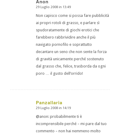
Anon
29 Luglio 2008 in 13:49
dice:
Non capisco come si possa fare pubblicità
ai propri rotoli di grasso, e parlare sì
spudoratamente di giochi erotici che
farebbero rabbrividire anche il più
navigato pornofilo e soprattutto
decantare un seno che non sente la forza
di gravità unicamente perché sostenuto
dal grasso che, felice, trasborda da ogni
poro … il gusto dell’orrido!
Panzallaria
29 Luglio 2008 in 14:19
dice:
@anon: probabilmente ti è
incomprensibile perché – mi pare dal tuo
commento – non hai nemmeno molto