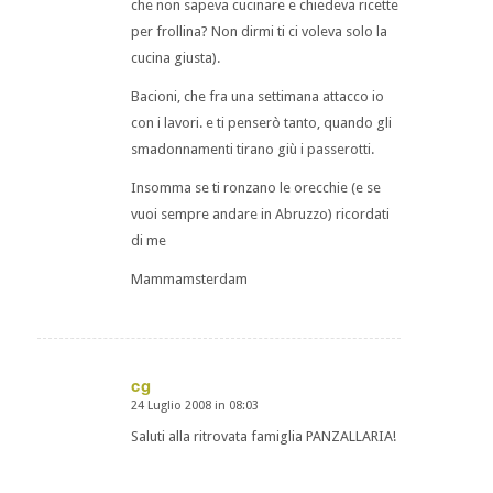
che non sapeva cucinare e chiedeva ricette
per frollina? Non dirmi ti ci voleva solo la
cucina giusta).
Bacioni, che fra una settimana attacco io
con i lavori. e ti penserò tanto, quando gli
smadonnamenti tirano giù i passerotti.
Insomma se ti ronzano le orecchie (e se
vuoi sempre andare in Abruzzo) ricordati
di me
Mammamsterdam
cg
24 Luglio 2008 in 08:03
dice:
Saluti alla ritrovata famiglia PANZALLARIA!