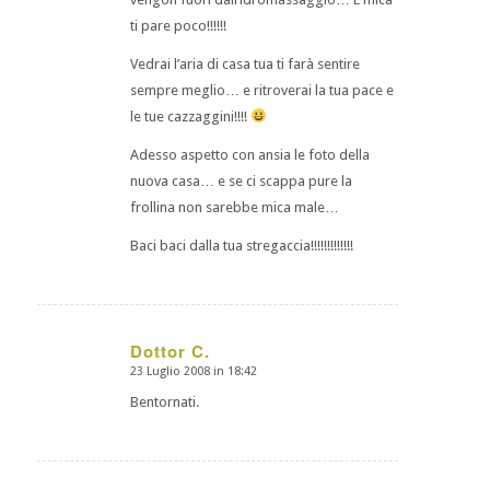
ti pare poco!!!!!!
Vedrai l’aria di casa tua ti farà sentire
sempre meglio… e ritroverai la tua pace e
le tue cazzaggini!!!!
Adesso aspetto con ansia le foto della
nuova casa… e se ci scappa pure la
frollina non sarebbe mica male…
Baci baci dalla tua stregaccia!!!!!!!!!!!!!
Dottor C.
23 Luglio 2008 in 18:42
dice:
Bentornati.