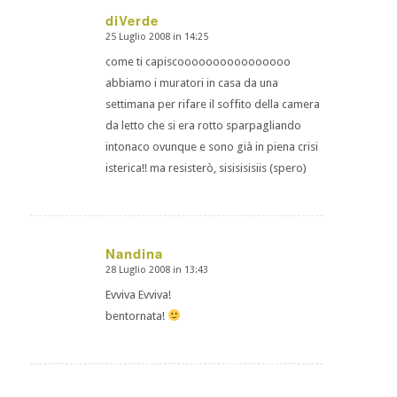
diVerde
25 Luglio 2008 in 14:25
dice:
come ti capiscoooooooooooooooo
abbiamo i muratori in casa da una
settimana per rifare il soffito della camera
da letto che si era rotto sparpagliando
intonaco ovunque e sono già in piena crisi
isterica!! ma resisterò, sisisisisiis (spero)
Nandina
28 Luglio 2008 in 13:43
dice:
Evviva Evviva!
bentornata!