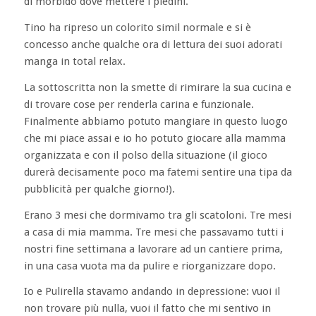
di morbido dove mettere i piedini.
Tino ha ripreso un colorito simil normale e si è
concesso anche qualche ora di lettura dei suoi adorati
manga in total relax.
La sottoscritta non la smette di rimirare la sua cucina e
di trovare cose per renderla carina e funzionale.
Finalmente abbiamo potuto mangiare in questo luogo
che mi piace assai e io ho potuto giocare alla mamma
organizzata e con il polso della situazione (il gioco
durerà decisamente poco ma fatemi sentire una tipa da
pubblicità per qualche giorno!).
Erano 3 mesi che dormivamo tra gli scatoloni. Tre mesi
a casa di mia mamma. Tre mesi che passavamo tutti i
nostri fine settimana a lavorare ad un cantiere prima,
in una casa vuota ma da pulire e riorganizzare dopo.
Io e Pulirella stavamo andando in depressione: vuoi il
non trovare più nulla, vuoi il fatto che mi sentivo in