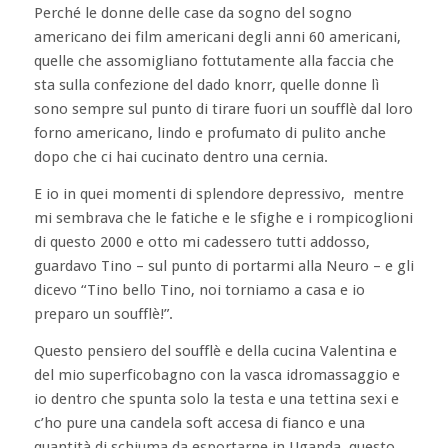
Perché le donne delle case da sogno del sogno
americano dei film americani degli anni 60 americani,
quelle che assomigliano fottutamente alla faccia che
sta sulla confezione del dado knorr, quelle donne lì
sono sempre sul punto di tirare fuori un soufflè dal loro
forno americano, lindo e profumato di pulito anche
dopo che ci hai cucinato dentro una cernia.
E io in quei momenti di splendore depressivo, mentre
mi sembrava che le fatiche e le sfighe e i rompicoglioni
di questo 2000 e otto mi cadessero tutti addosso,
guardavo Tino – sul punto di portarmi alla Neuro – e gli
dicevo “Tino bello Tino, noi torniamo a casa e io
preparo un soufflè!”.
Questo pensiero del soufflè e della cucina Valentina e
del mio superficobagno con la vasca idromassaggio e
io dentro che spunta solo la testa e una tettina sexi e
c’ho pure una candela soft accesa di fianco e una
quantità di schiuma da esportarne in Uganda, questo