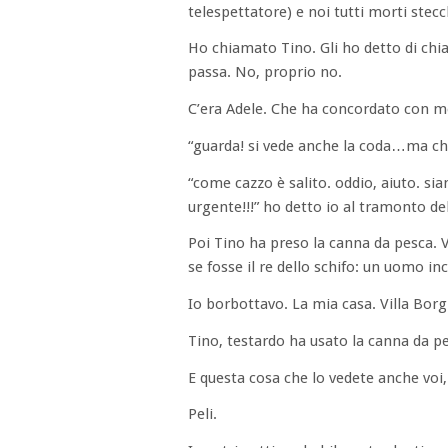
telespettatore) e noi tutti morti stecc
Ho chiamato Tino. Gli ho detto di chia
passa. No, proprio no.
C’era Adele. Che ha concordato con me
“guarda! si vede anche la coda…ma che
“come cazzo è salito. oddio, aiuto. si
urgente!!!” ho detto io al tramonto de
Poi Tino ha preso la canna da pesca.
se fosse il re dello schifo: un uomo inc
Io borbottavo. La mia casa. Villa Bor
Tino, testardo ha usato la canna da pes
E questa cosa che lo vedete anche voi, 
Peli.