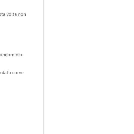
esta volta non
 condominio
uardato come