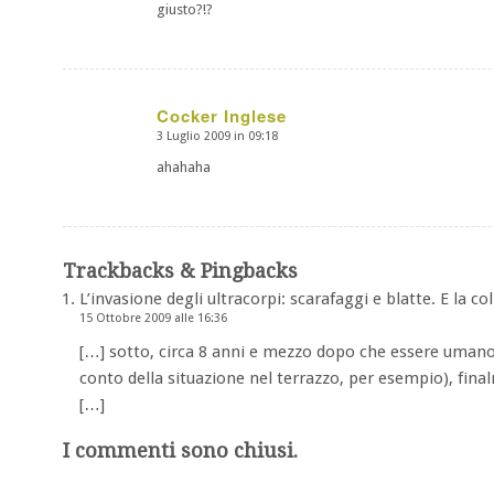
giusto?!?
Cocker Inglese
3 Luglio 2009 in 09:18
dice:
ahahaha
Trackbacks & Pingbacks
L’invasione degli ultracorpi: scarafaggi e blatte. E la co
15 Ottobre 2009 alle 16:36
[…] sotto, circa 8 anni e mezzo dopo che essere umano
conto della situazione nel terrazzo, per esempio), fina
[…]
I commenti sono chiusi.