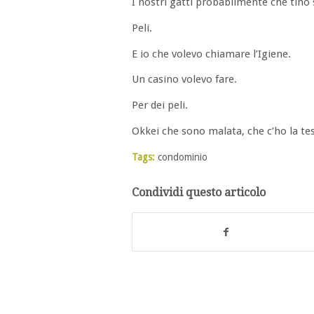
I nostri gatti probabilmente che tino 
Peli.
E io che volevo chiamare l’Igiene.
Un casino volevo fare.
Per dei peli.
Okkei che sono malata, che c’ho la tes
Tags:
condominio
Condividi questo articolo