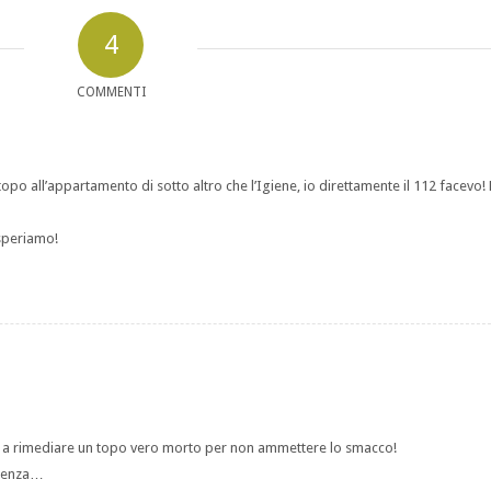
4
COMMENTI
topo all’appartamento di sotto altro che l’Igiene, io direttamente il 112 facevo! 
speriamo!
tta a rimediare un topo vero morto per non ammettere lo smacco!
idenza…