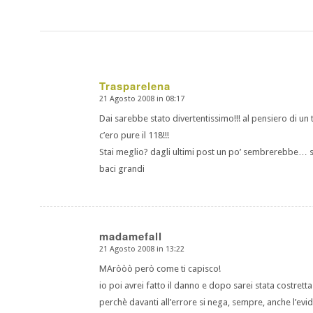
Trasparelena
21 Agosto 2008 in 08:17
dice:
Dai sarebbe stato divertentissimo!!! al pensiero di un 
c’ero pure il 118!!!
Stai meglio? dagli ultimi post un po’ sembrerebbe… 
baci grandi
madamefall
21 Agosto 2008 in 13:22
dice:
MAròòò però come ti capisco!
io poi avrei fatto il danno e dopo sarei stata costre
perchè davanti all’errore si nega, sempre, anche l’ev