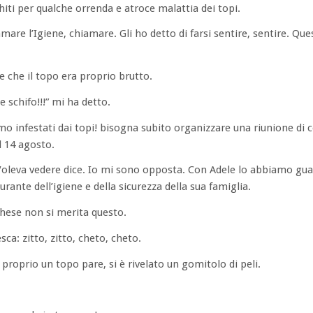
hiti per qualche orrenda e atroce malattia dei topi.
mare l’Igiene, chiamare. Gli ho detto di farsi sentire, sentire. Qu
 che il topo era proprio brutto.
 schifo!!!” mi ha detto.
amo infestati dai topi! bisogna subito organizzare una riunione di
l 14 agosto.
 Voleva vedere dice. Io mi sono opposta. Con Adele lo abbiamo g
urante dell’igiene e della sicurezza della sua famiglia.
ghese non si merita questo.
ca: zitto, zitto, cheto, cheto.
proprio un topo pare, si è rivelato un gomitolo di peli.