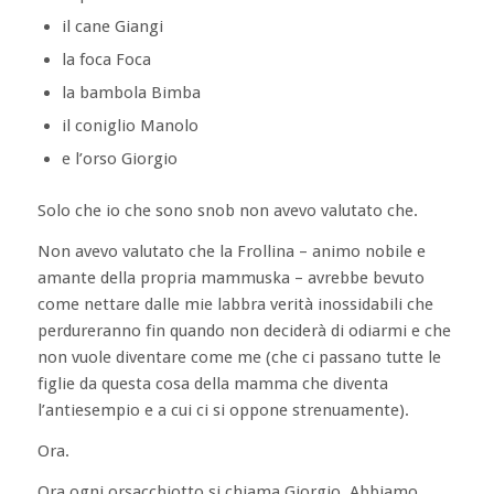
il cane Giangi
la foca Foca
la bambola Bimba
il coniglio Manolo
e l’orso Giorgio
Solo che io che sono snob non avevo valutato che.
Non avevo valutato che la Frollina – animo nobile e
amante della propria mammuska – avrebbe bevuto
come nettare dalle mie labbra verità inossidabili che
perdureranno fin quando non deciderà di odiarmi e che
non vuole diventare come me (che ci passano tutte le
figlie da questa cosa della mamma che diventa
l’antiesempio e a cui ci si oppone strenuamente).
Ora.
Ora ogni orsacchiotto si chiama Giorgio. Abbiamo