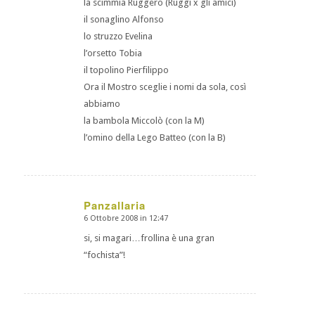
la scimmia Ruggero (Ruggi x gli amici)
il sonaglino Alfonso
lo struzzo Evelina
l’orsetto Tobia
il topolino Pierfilippo
Ora il Mostro sceglie i nomi da sola, così
abbiamo
la bambola Miccolò (con la M)
l’omino della Lego Batteo (con la B)
Panzallaria
6 Ottobre 2008 in 12:47
dice:
si, si magari…frollina è una gran
“fochista”!