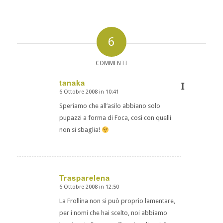
6
COMMENTI
tanaka
I
6 Ottobre 2008 in 10:41
dice:
Speriamo che all’asilo abbiano solo
pupazzi a forma di Foca, così con quelli
non si sbaglia!
Trasparelena
6 Ottobre 2008 in 12:50
dice:
La Frollina non si può proprio lamentare,
per i nomi che hai scelto, noi abbiamo