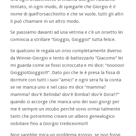
tentato, in ogni modo, di spiegarle che Giorgio è il
nome di quell’orsacchiotto e che se vuole, tutti gli altri
li può chiamare in un altro modo.
Se passiamo davanti ad una vetrina e c’è un orsetto lei
comincia a strillare “Gioggio, Gioggio!” tutta felice.
Se qualcuno le regala un orso completamente diverso
da Winnie-Giorgio e tento di battezzarlo “Giacomo” lei
mi guarda come se fossi sciroccata e mi dice: “nooooo!
Gioggio!Gioggio!!!”. Dato poi che le è presa la fissa di
dormire con tutti i suoi “amici” e ogni sera fa la conta
se ne manca uno e nel caso mi dice “mamma?
mamma? dov’è Belinda? dov’è Bimba? dov’è Dora??”
quando si accorge che manca uno dei suoi giorgi per
me è sempre un incubo perché sono ormai talmente
tanti che potremmo creare un albero genealogico
nobiliare fino a Giorgio tredicesimo!!!
Non sarebbe mica un problema grosso, se non fosse