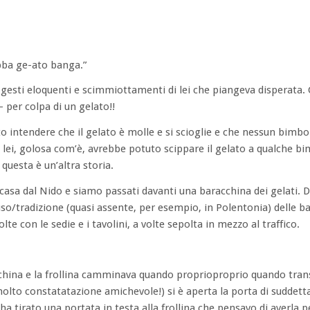
bba ge-ato banga.”
n gesti eloquenti e scimmiottamenti di lei che piangeva disperata
 per colpa di un gelato!!
intendere che il gelato è molle e si scioglie e che nessun bimbo
i lei, golosa com’è, avrebbe potuto scippare il gelato a qualche b
questa è un’altra storia.
casa dal Nido e siamo passati davanti una baracchina dei gelati. 
o/tradizione (quasi assente, per esempio, in Polentonia) delle ba
lte con le sedie e i tavolini, a volte sepolta in mezzo al traffico.
china e la frollina camminava quando proprioproprio quando tra
 molto constatatazione amichevole!) si è aperta la porta di suddett
a tirato una portata in testa alla frollina che pensavo di averla p