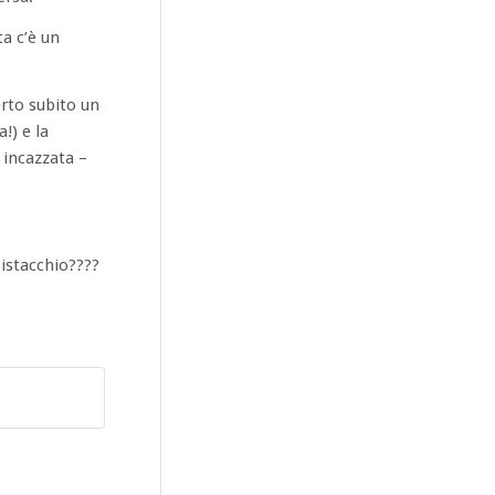
a c’è un
erto subito un
!) e la
a incazzata –
pistacchio????