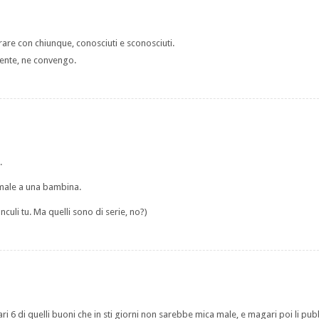
erare con chiunque, conosciuti e sconosciuti.
tente, ne convengo.
.
l male a una bambina.
nculi tu. Ma quelli sono di serie, no?)
ri 6 di quelli buoni che in sti giorni non sarebbe mica male, e magari poi li pubb