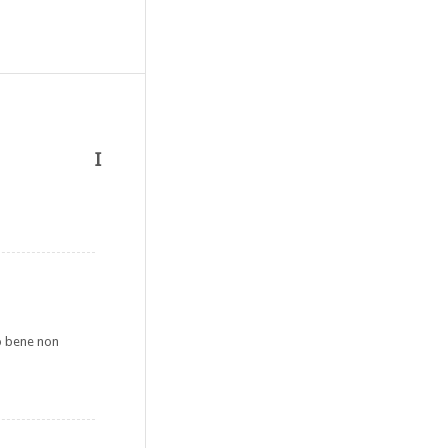
I
po bene non