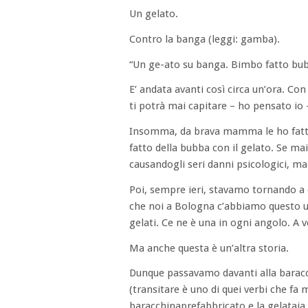
Un gelato.
Contro la banga (leggi: gamba).
“Un ge-ato su banga. Bimbo fatto bu
E’ andata avanti così circa un’ora. Co
ti potrà mai capitare – ho pensato io –
Insomma, da brava mamma le ho fatto 
fatto della bubba con il gelato. Se ma
causandogli seri danni psicologici, ma 
Poi, sempre ieri, stavamo tornando a 
che noi a Bologna c’abbiamo questo us
gelati. Ce ne è una in ogni angolo. A vo
Ma anche questa è un’altra storia.
Dunque passavamo davanti alla barac
(transitare è uno di quei verbi che fa
baracchinaprefabbricato e la gelataia h