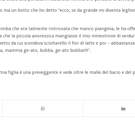
to ma un botto che ho detto “ecco, se da grande mi diventa leghist
a bimba che era talmente rintronata che manco piangeva, le ha off
 che la piccola anoressica mangiasse il mio minestrone di verdura
netto da cui scendeva scioltarello il fior di latte e poi – abbastanz
, mamma ge-ato, bubba, ge-ato bubba!!!!”.
a figlia è una preveggente e vede oltre le malìe del bacio e del 