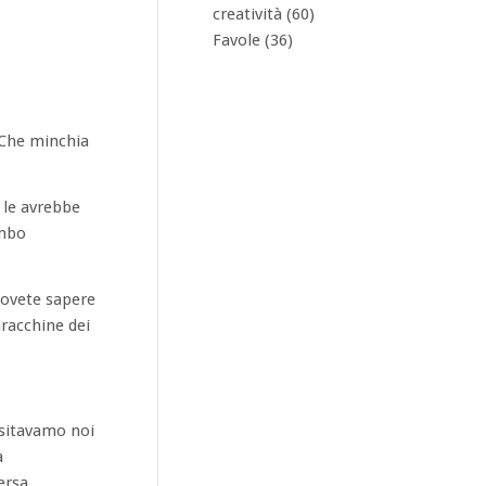
creatività
(60)
Favole
(36)
. Che minchia
 le avrebbe
imbo
Dovete sapere
racchine dei
nsitavamo noi
a
ersa.