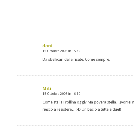
dani
15 Ottobre 2008 in 15:39
dice:
Da sbellicari dalle risate. Come sempre.
Mitì
15 Ottobre 2008 in 16:10
dice:
Come sta la Frollina oggi? Ma povera stella…(vorrei
riesco a resistere…;-D Un bacio a tutte e due!)