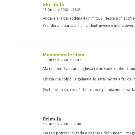
Skiribilla
15 Ottobre 2008 in 15:23
dice:
Andare alla baracchina è un mito, si riesce a chiacchi
Prendere la baracchina nei denti invece è meno diver
Mammamsterdam
15 Ottobre 2008 in 20:47
dice:
Ma no, per diventare leghista ce ne vuole molto di più
Chissà che colpo, la gelataia. io sarei morta a far de
(Va bene, lo so, chissà che colpo e palpitazioni e vaffa
Primula
16 Ottobre 2008 in 09:40
dice:
Magari potresti invitarla a sognare dei numerilli, maga