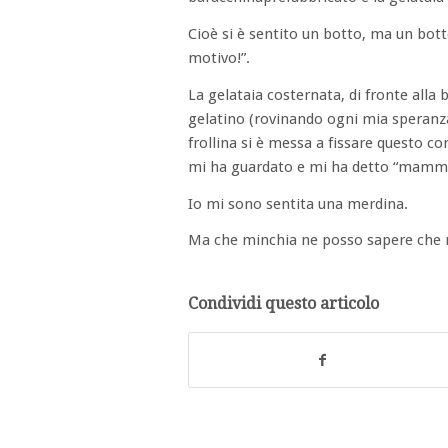
Cioè si è sentito un botto, ma un bot
motivo!”.
La gelataia costernata, di fronte all
gelatino (rovinando ogni mia speranza
frollina si è messa a fissare questo co
mi ha guardato e mi ha detto “mamma
Io mi sono sentita una merdina.
Ma che minchia ne posso sapere che mi
Condividi questo articolo