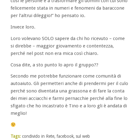
così le persone e a trasformare gli uomini con cui sono
felicemente stata in numeri e fenomeni da baraccone
per l’altrui dileggio!” ho pensato io.
Invece loro.
Loro volevano SOLO sapere da chi ho ricevuto – come
si direbbe – maggior giovamento e contentezza,
perché nel post non era mica così chiaro.
Cosa dite, a sto punto lo apro il gruppo??
Secondo me potrebbe funzionare come comunità di
autoaiuto. Gli permetteri anche di prendermi per il culo
perché sono diventata una grassona e di fare la conta
dei miei acciacchi e farmi pernacchie perché alla fine lo
sfigato che ho incastrato è Tino e a loro gli è andata di
meglio!
Tags:
condivido in Rete
,
facebook
,
sul web