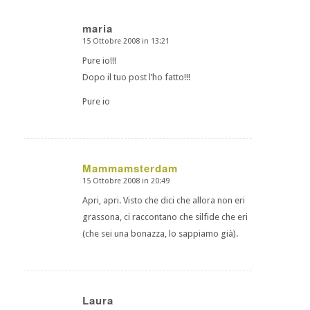
maria
15 Ottobre 2008 in 13:21
dice:
Pure io!!!
Dopo il tuo post l’ho fatto!!!
Pure io
Mammamsterdam
15 Ottobre 2008 in 20:49
dice:
Apri, apri. Visto che dici che allora non eri
grassona, ci raccontano che silfide che eri
(che sei una bonazza, lo sappiamo già).
Laura