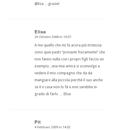
@liza….grazie!
Elisa
26 Ottobre 2008 in 10:07
dice:
A me quello che mi fa acora più tristezza
sono quei padri “presenti fisicamente” che
non fanno nulla con i propri figli faccio un
esempio , una mia amica si sconvolge a
vedere il mio compagno che da da
mangiare alla piccola perchè il suo anche
se è n casa non lo fà e non sarebbe in
grado di farlo … Elisa
Pit
4 Febbraio 2009 in 14:02
dice: