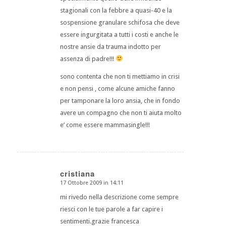
stagionali con la febbre a quasi-40 e la
sospensione granulare schifosa che deve
essere ingurgitata a tutti i costi e anche le
nostre ansie da trauma indotto per
assenza di padre!!!
sono contenta che non ti mettiamo in crisi
e non pensi , come alcune amiche fanno
per tamponare la loro ansia, che in fondo
avere un compagno che non ti aiuta molto
e’ come essere mammasingle!!!
cristiana
17 Ottobre 2009 in 14:11
dice:
mi rivedo nella descrizione come sempre
riesci con le tue parole a far capire i
sentimenti.grazie francesca