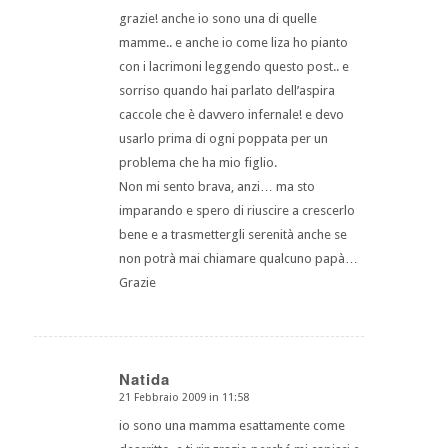
grazie! anche io sono una di quelle
mamme.. e anche io come liza ho pianto
con i lacrimoni leggendo questo post.. e
sorriso quando hai parlato dell’aspira
caccole che è davvero infernale! e devo
usarlo prima di ogni poppata per un
problema che ha mio figlio.
Non mi sento brava, anzi… ma sto
imparando e spero di riuscire a crescerlo
bene e a trasmettergli serenità anche se
non potrà mai chiamare qualcuno papà…
Grazie
Natida
21 Febbraio 2009 in 11:58
dice:
io sono una mamma esattamente come