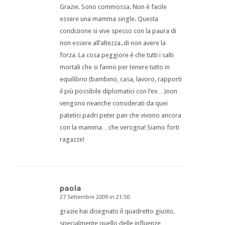
Grazie. Sono commossa. Non è facile
essere una mamma single. Questa
condizione si vive spesso con la paura di
non essere all’altezza..di non avere la
forza. La cosa peggiore è che tutti i salti
mortali che si fanno per tenere tutto in
equilibrio (bambino, casa, lavoro, rapporti
il più possibile diplomatici con l’ex…)non
vengono neanche considerati da quei
patetici padri peter pan che vivono ancora
con la mamma…che verogna! Siamo forti
ragazze!
paola
27 Settembre 2009 in 21:50
dice:
grazie hai disegnato il quadretto giusto,
specialmente quello delle influenze