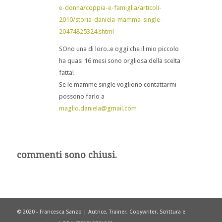
e-donna/coppia-e-famiglia/articoli-
2010/storia-daniela-mamma-single-
20474825324.shtml
SOno una di loro..e oggi che il mio piccolo
ha quasi 16 mesi sono orgliosa della scelta
fatta!
Se le mamme single vogliono contattarmi
possono farlo a
maglio.daniela@gmail.com
commenti sono chiusi.
© 2020 - Francesca Sanzo | Autrice, Trainer, Copywriter. Scrittura e