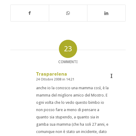
23
COMMENTI
Trasparelena
I
24 Ottobre 2008 in 14:21
dice:
anche io la conosco una mamma così, è la
mamma del migliore amico del Mostro. E
ogni volta che lo vedo questo bimbo io
non posso fare a meno di pensare a
quanto sia stupendo, a quanto sia in
gamba sua mamma (che ha soli 27 anni, e
comunque non è stato un incidente, dato