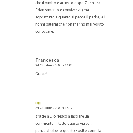
che il bimbo è arrivato dopo 7 anni tra
fidanzamento e convivenza) ma
soprattutto a quanto si perde il padre, e i
nonni paterni che non l’hanno mai voluto
conoscere.
Francesca
24 Ottobre 2008 in 14:03
dice:
Grazie!
cg
24 Ottobre 2008 in 16:12
dice:
grazie a Dio riesco a lasciare un
commento in tutto questo via vai..
panza che bello questo Post! è come la