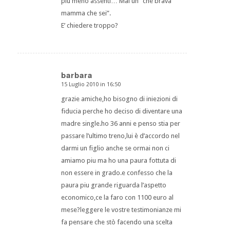
più meno assenti… Mai un “che brava
mamma che sei”.
E’ chiedere troppo?
barbara
15 Luglio 2010 in 16:50
dice:
grazie amiche,ho bisogno di iniezioni di
fiducia perche ho deciso di diventare una
madre single.ho 36 anni e penso stia per
passare l’ultimo treno,lui è d’accordo nel
darmi un figlio anche se ormai non ci
amiamo piu ma ho una paura fottuta di
non essere in grado.e confesso che la
paura piu grande riguarda l’aspetto
economico,ce la faro con 1100 euro al
mese?leggere le vostre testimonianze mi
fa pensare che stò facendo una scelta