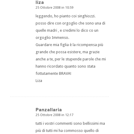
liza
25 Ottobre 2008 in 10:59
dice:
leggendo, ho pianto coi singhiozzi.
posso dire con orgoglio che sono una di
quelle madri , e credimi lo dico co un
orgoglio Immenso.
Guardare mia figlia è la ricompensa più
grande che possa esistere, ma grazie
anche a te, per le stupende parole che mi
hanno ricordato quanto sono stata
fottutamente BRAVA!
Liza
Panzallaria
25 Ottobre 2008 in 12:17
dice:
tutti i vostri commenti sono bellissimi ma
più di tutti mi ha commosso quello di