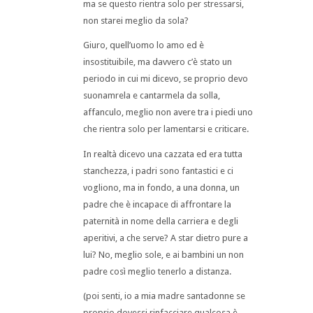
ma se questo rientra solo per stressarsi,
non starei meglio da sola?
Giuro, quell’uomo lo amo ed è
insostituibile, ma davvero c’è stato un
periodo in cui mi dicevo, se proprio devo
suonamrela e cantarmela da solla,
affanculo, meglio non avere tra i piedi uno
che rientra solo per lamentarsi e criticare.
In realtà dicevo una cazzata ed era tutta
stanchezza, i padri sono fantastici e ci
vogliono, ma in fondo, a una donna, un
padre che è incapace di affrontare la
paternità in nome della carriera e degli
aperitivi, a che serve? A star dietro pure a
lui? No, meglio sole, e ai bambini un non
padre così meglio tenerlo a distanza.
(poi senti, io a mia madre santadonne se
proprio dovessi rinfacciare qualcosa è