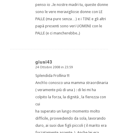
penso io ..le nostre madri tu, queste donne
sono le vere meravigliose donne con LE
PALLE (ma pure senza…) e i TINI e gli altri
papà presenti sono veri UOMINI con le
PALLE (e ci mancherebbe..)
giusi43
24 Ottobre 2008 in 23:59
dice:
Splendida Frollina !!!
Anch’io conosco una mamma straordinaria
( veramente più di una ) : di lei mi ha
colpito la forza, la dignità , la fierezza con
cui
ha superato un lungo momento molto
difficile, provvedendo da sola, lavorando
duro, ai suoi due figli piccoli ( il marito era
forzatamente assente..). Anche lei era