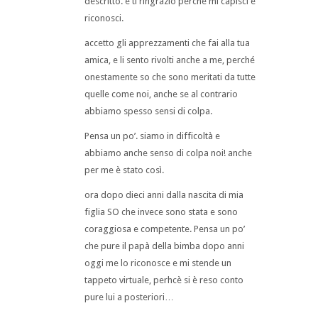
descritto. e ti ringrazio perché mi capisci e
riconosci.
accetto gli apprezzamenti che fai alla tua
amica, e li sento rivolti anche a me, perché
onestamente so che sono meritati da tutte
quelle come noi, anche se al contrario
abbiamo spesso sensi di colpa.
Pensa un po’. siamo in difficoltà e
abbiamo anche senso di colpa noi! anche
per me è stato così.
ora dopo dieci anni dalla nascita di mia
figlia SO che invece sono stata e sono
coraggiosa e competente. Pensa un po’
che pure il papà della bimba dopo anni
oggi me lo riconosce e mi stende un
tappeto virtuale, perhcè si è reso conto
pure lui a posteriori…