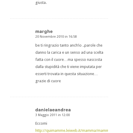
giusta.
marghe
20 Novembre 2010 in 16:58
dice:
be ti ringrazio tanto anch’io ..parole che
danno la carica e un senso ad una scelta
fatta con il cuore…ma spesso nascosta
dalla stupidità che ti viene imputata per
esserti trovata in questa situazione…
grazie di cuore
danielaeandrea
3 Maggio 2011 in 12:00
dice:
Eccomi
http://quimamme.leiweb.it/mamma/mamma-