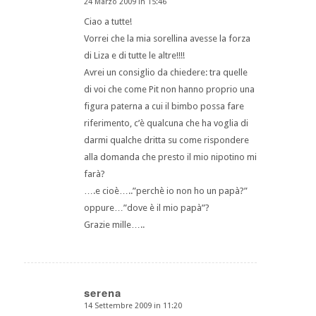
24 Marzo 2009 in 15:46
dice:
Ciao a tutte!
Vorrei che la mia sorellina avesse la forza
di Liza e di tutte le altre!!!!
Avrei un consiglio da chiedere: tra quelle
di voi che come Pit non hanno proprio una
figura paterna a cui il bimbo possa fare
riferimento, c’è qualcuna che ha voglia di
darmi qualche dritta su come rispondere
alla domanda che presto il mio nipotino mi
farà?
….e cioè…..”perchè io non ho un papà?”
oppure…”dove è il mio papà”?
Grazie mille…..
serena
14 Settembre 2009 in 11:20
dice: