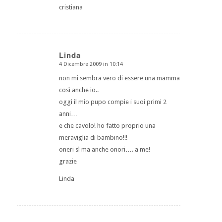
cristiana
Linda
4 Dicembre 2009 in 10:14
dice:
non mi sembra vero di essere una mamma
così anche io..
oggi il mio pupo compie i suoi primi 2
anni…
e che cavolo! ho fatto proprio una
meraviglia di bambino!!!
oneri sì ma anche onori…. a me!
grazie
Linda