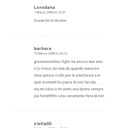
Loredana
7 Marzo 2009 in 13:51
dice:
Grazie ho le lacrime
barbara
15 Marzo 2009 in 23:12
dice:
grazieeeee!!!mio figlio ha ancora due anni
e lo cresco da sola da quando aveva tre
mesi,spesso crollo per la stanchezza a in
quei momenti ho paura di non farcela…
ma mi rialzo e mi sento una donna sempre
più forte!!!!!!!!e sono veramente fiera di me!
zietta05