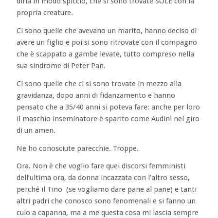
dirla in modo spiccio, che si sono trovate SOLE con la
propria creature.
Ci sono quelle che avevano un marito, hanno deciso di
avere un figlio e poi si sono ritrovate con il compagno
che è scappato a gambe levate, tutto compreso nella
sua sindrome di Peter Pan.
Ci sono quelle che ci si sono trovate in mezzo alla
gravidanza, dopo anni di fidanzamento e hanno
pensato che a 35/40 anni si poteva fare: anche per loro
il maschio inseminatore è sparito come Audinì nel giro
di un amen.
Ne ho conosciute parecchie. Troppe.
Ora. Non è che voglio fare quei discorsi femministi
dell’ultima ora, da donna incazzata con l’altro sesso,
perché il Tino (se vogliamo dare pane al pane) e tanti
altri padri che conosco sono fenomenali e si fanno un
culo a capanna, ma a me questa cosa mi lascia sempre