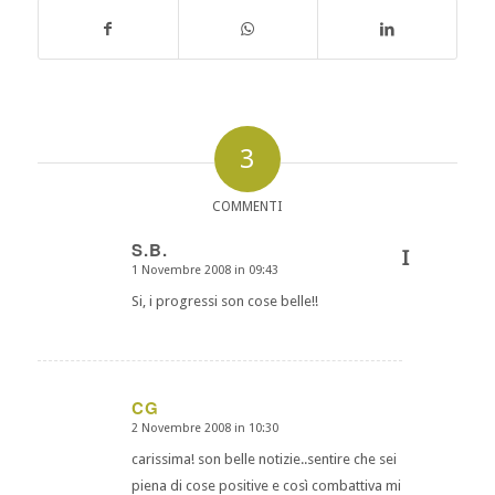
3
COMMENTI
S.B.
I
1 Novembre 2008 in 09:43
dice:
Si, i progressi son cose belle!!
CG
2 Novembre 2008 in 10:30
dice:
carissima! son belle notizie..sentire che sei
piena di cose positive e così combattiva mi