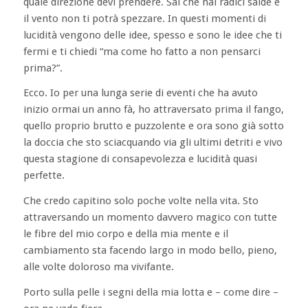
quale direzione devi prendere. Sai che hai radici salde e
il vento non ti potrà spezzare. In questi momenti di
lucidità vengono delle idee, spesso e sono le idee che ti
fermi e ti chiedi “ma come ho fatto a non pensarci
prima?”.
Ecco. Io per una lunga serie di eventi che ha avuto
inizio ormai un anno fà, ho attraversato prima il fango,
quello proprio brutto e puzzolente e ora sono già sotto
la doccia che sto sciacquando via gli ultimi detriti e vivo
questa stagione di consapevolezza e lucidità quasi
perfette.
Che credo capitino solo poche volte nella vita. Sto
attraversando un momento davvero magico con tutte
le fibre del mio corpo e della mia mente e il
cambiamento sta facendo largo in modo bello, pieno,
alle volte doloroso ma vivifante.
Porto sulla pelle i segni della mia lotta e – come dire –