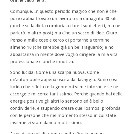
ora ne vado fiera.
Comunque. In questo periodo magico che non è che
poi io abbia trovato un lavoro o sia dimagrita 40 kili
(anche se la dieta comincia a dare i suoi effetti, ma ne
parlerò in altro post) ma c’ho un sacco di idee. Giuro.
Penso a mille cose e cerco di portarne a termine
almeno 10 (che sarebbe già un bel traguardo) e ho
abbastanza in mente dove voglio dirigere la mia vita
professionale e anche emotiva.
Sono lucida. Come una scarpa nuova. Come
un’automobile appena uscita dal lavaggio. Sono così
lucida che rifletto e la gente mi viene intorno e se ne
accorge e mi cerca tantissimo. Perchè quando hai delle
energie positive gli altri lo sentono ed è bello
condividerle, è stupendo creare quell’osmosi profonda
con le persone che nel momento stesso in cui state
insieme vi state dando moltissimo.
A me da un po’ di tempo capita. Provo osmosi