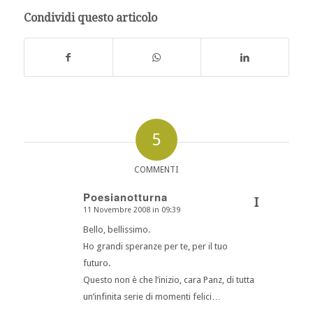
Condividi questo articolo
5
COMMENTI
Poesianotturna
I
11 Novembre 2008 in 09:39
dice:
Bello, bellissimo.
Ho grandi speranze per te, per il tuo
futuro.
Questo non è che l’inizio, cara Panz, di tutta
un’infinita serie di momenti felici…