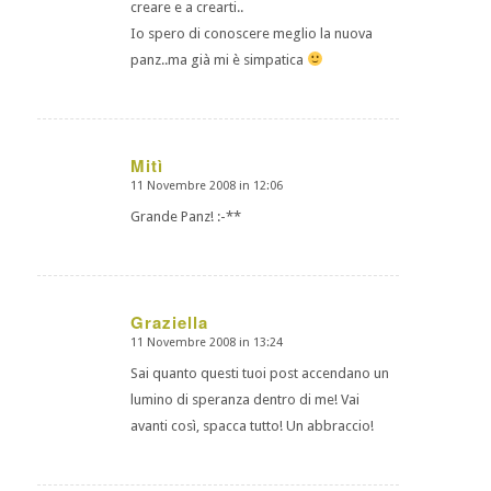
creare e a crearti..
Io spero di conoscere meglio la nuova
panz..ma già mi è simpatica
Mitì
11 Novembre 2008 in 12:06
dice:
Grande Panz! :-**
Graziella
11 Novembre 2008 in 13:24
dice:
Sai quanto questi tuoi post accendano un
lumino di speranza dentro di me! Vai
avanti così, spacca tutto! Un abbraccio!