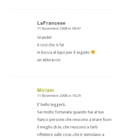
LaFrancese
11 Novembre 2008 in 09:47
dice:
Grande!
è così che si fa!
in bocca al lupo per il seguito
un abbraccio
Miriam
11 Novembre 2008 in 10:29
dice:
E’ bello leggerti..
Sei molto fortunata quando hai al tuo
fianco persone che riescono a tirare fuori
il meglio di te..che riescono a farti
riflettere sulle cose..che ti stimolano a