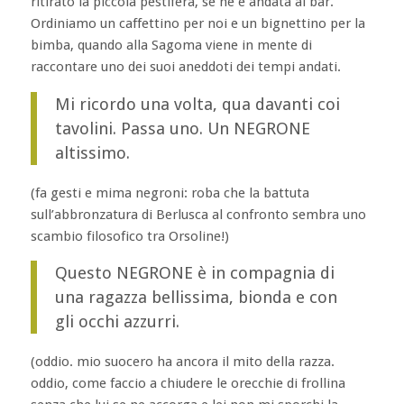
ritirato la piccola pestifera, se ne è andata al bar.
Ordiniamo un caffettino per noi e un bignettino per la
bimba, quando alla Sagoma viene in mente di
raccontare uno dei suoi aneddoti dei tempi andati.
Mi ricordo una volta, qua davanti coi
tavolini. Passa uno. Un NEGRONE
altissimo.
(fa gesti e mima negroni: roba che la battuta
sull’abbronzatura di Berlusca al confronto sembra uno
scambio filosofico tra Orsoline!)
Questo NEGRONE è in compagnia di
una ragazza bellissima, bionda e con
gli occhi azzurri.
(oddio. mio suocero ha ancora il mito della razza.
oddio, come faccio a chiudere le orecchie di frollina