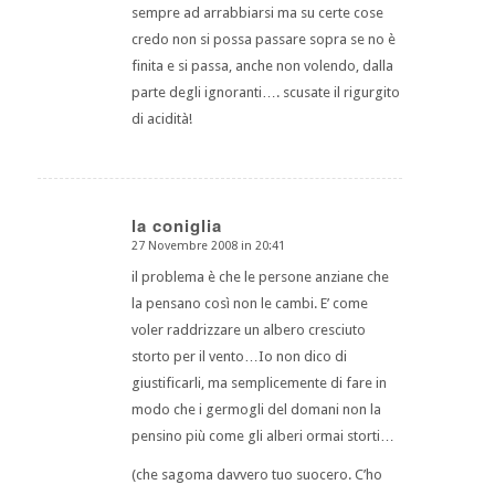
sempre ad arrabbiarsi ma su certe cose
credo non si possa passare sopra se no è
finita e si passa, anche non volendo, dalla
parte degli ignoranti…. scusate il rigurgito
di acidità!
la coniglia
27 Novembre 2008 in 20:41
dice:
il problema è che le persone anziane che
la pensano così non le cambi. E’ come
voler raddrizzare un albero cresciuto
storto per il vento…Io non dico di
giustificarli, ma semplicemente di fare in
modo che i germogli del domani non la
pensino più come gli alberi ormai storti…
(che sagoma davvero tuo suocero. C’ho