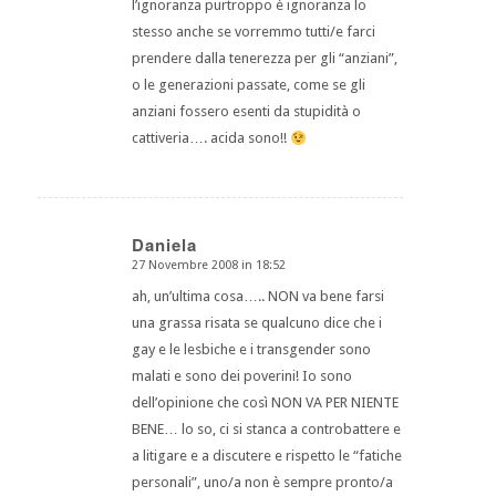
l’ignoranza purtroppo è ignoranza lo
stesso anche se vorremmo tutti/e farci
prendere dalla tenerezza per gli “anziani”,
o le generazioni passate, come se gli
anziani fossero esenti da stupidità o
cattiveria…. acida sono!!
Daniela
27 Novembre 2008 in 18:52
dice:
ah, un’ultima cosa….. NON va bene farsi
una grassa risata se qualcuno dice che i
gay e le lesbiche e i transgender sono
malati e sono dei poverini! Io sono
dell’opinione che così NON VA PER NIENTE
BENE… lo so, ci si stanca a controbattere e
a litigare e a discutere e rispetto le “fatiche
personali”, uno/a non è sempre pronto/a