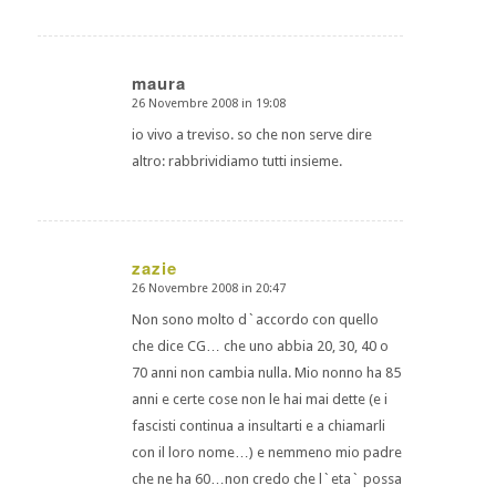
maura
26 Novembre 2008 in 19:08
dice:
io vivo a treviso. so che non serve dire
altro: rabbrividiamo tutti insieme.
zazie
26 Novembre 2008 in 20:47
dice:
Non sono molto d`accordo con quello
che dice CG… che uno abbia 20, 30, 40 o
70 anni non cambia nulla. Mio nonno ha 85
anni e certe cose non le hai mai dette (e i
fascisti continua a insultarti e a chiamarli
con il loro nome…) e nemmeno mio padre
che ne ha 60…non credo che l`eta` possa