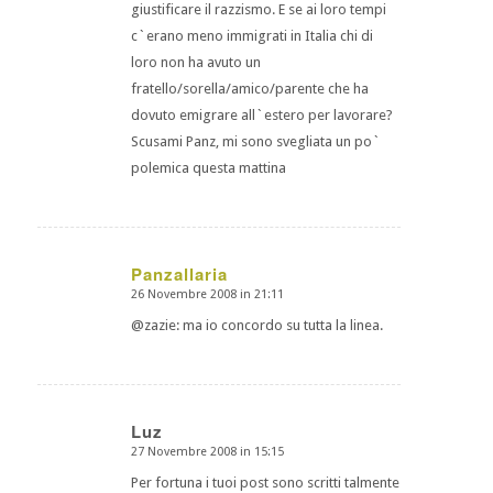
giustificare il razzismo. E se ai loro tempi
c`erano meno immigrati in Italia chi di
loro non ha avuto un
fratello/sorella/amico/parente che ha
dovuto emigrare all`estero per lavorare?
Scusami Panz, mi sono svegliata un po`
polemica questa mattina
Panzallaria
26 Novembre 2008 in 21:11
dice:
@zazie: ma io concordo su tutta la linea.
Luz
27 Novembre 2008 in 15:15
dice:
Per fortuna i tuoi post sono scritti talmente