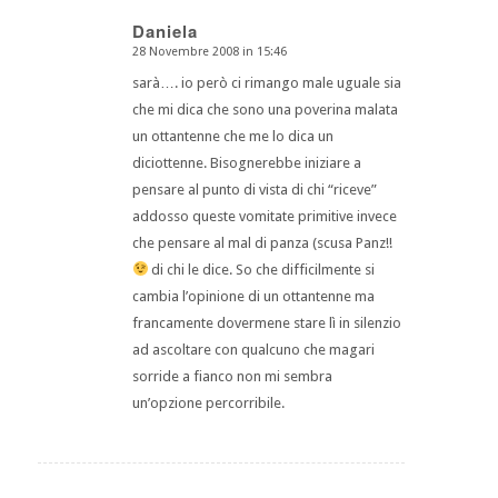
Daniela
28 Novembre 2008 in 15:46
dice:
sarà…. io però ci rimango male uguale sia
che mi dica che sono una poverina malata
un ottantenne che me lo dica un
diciottenne. Bisognerebbe iniziare a
pensare al punto di vista di chi “riceve”
addosso queste vomitate primitive invece
che pensare al mal di panza (scusa Panz!!
di chi le dice. So che difficilmente si
cambia l’opinione di un ottantenne ma
francamente dovermene stare lì in silenzio
ad ascoltare con qualcuno che magari
sorride a fianco non mi sembra
un’opzione percorribile.