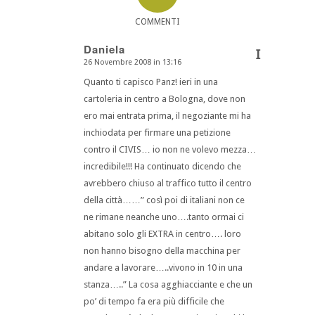
COMMENTI
Daniela
I
26 Novembre 2008 in 13:16
dice:
Quanto ti capisco Panz! ieri in una
cartoleria in centro a Bologna, dove non
ero mai entrata prima, il negoziante mi ha
inchiodata per firmare una petizione
contro il CIVIS… io non ne volevo mezza…
incredibile!!! Ha continuato dicendo che
avrebbero chiuso al traffico tutto il centro
della città……” così poi di italiani non ce
ne rimane neanche uno….tanto ormai ci
abitano solo gli EXTRA in centro…. loro
non hanno bisogno della macchina per
andare a lavorare…..vivono in 10 in una
stanza…..” La cosa agghiacciante e che un
po’ di tempo fa era più difficile che