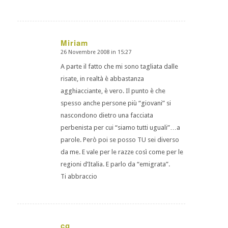
Miriam
26 Novembre 2008 in 15:27
dice:
A parte il fatto che mi sono tagliata dalle
risate, in realtà è abbastanza
agghiacciante, è vero. Il punto è che
spesso anche persone più “giovani” si
nascondono dietro una facciata
perbenista per cui “siamo tutti uguali”…a
parole. Però poi se posso TU sei diverso
da me. E vale per le razze così come per le
regioni d’Italia. E parlo da “emigrata”.
Ti abbraccio
cg