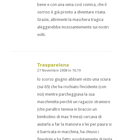
bene e con una vena così comica, che il
sorriso è già pronto a diventare risata.
Grazie, altrimenti la maschera tragica
aleggerebbe incessantemente sui nostri
volti.
Trasparelena
27 Novembre 2008 in 16:19
dice:
lo scorso giugno abbiam visto una sciura
(sui 65) che ha rischiato l’incidente (con
noi) mentre parcheggiava la sua
macchinetta perchè un ragazzo straniero
(che peraltro teneva in braccio un
bimbolino di max 9 mesi) cercava di
aiutarla a far la manovra e lei per paura si
è barricata in macchina, ha chiuso i
finestrini e ha fatto assolutamente di testa