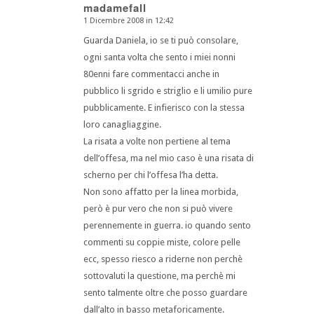
madamefall
1 Dicembre 2008 in 12:42
dice:
Guarda Daniela, io se ti può consolare,
ogni santa volta che sento i miei nonni
80enni fare commentacci anche in
pubblico li sgrido e striglio e li umilio pure
pubblicamente. E infierisco con la stessa
loro canagliaggine.
La risata a volte non pertiene al tema
dell’offesa, ma nel mio caso è una risata di
scherno per chi l’offesa l’ha detta.
Non sono affatto per la linea morbida,
però è pur vero che non si può vivere
perennemente in guerra. io quando sento
commenti su coppie miste, colore pelle
ecc, spesso riesco a riderne non perchè
sottovaluti la questione, ma perchè mi
sento talmente oltre che posso guardare
dall’alto in basso metaforicamente.