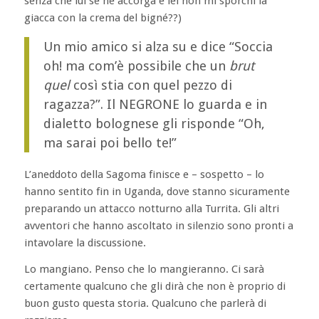
senza che lui se ne accorga e lei non mi sporchi la
giacca con la crema del bigné??)
Un mio amico si alza su e dice “Soccia
oh! ma com’è possibile che un
brut
quel
così stia con quel pezzo di
ragazza?”. Il NEGRONE lo guarda e in
dialetto bolognese gli risponde “Oh,
ma sarai poi bello te!”
L’aneddoto della Sagoma finisce e – sospetto – lo
hanno sentito fin in Uganda, dove stanno sicuramente
preparando un attacco notturno alla Turrita. Gli altri
avventori che hanno ascoltato in silenzio sono pronti a
intavolare la discussione.
Lo mangiano. Penso che lo mangieranno. Ci sarà
certamente qualcuno che gli dirà che non è proprio di
buon gusto questa storia. Qualcuno che parlerà di