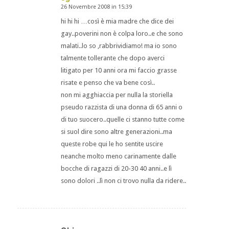
26 Novembre 2008 in 15:39
dice:
hi hi hi …così è mia madre che dice dei
gay..poverini non è colpa loro..e che sono
malati..lo so ,rabbrividiamo! ma io sono
talmente tollerante che dopo averci
litigato per 10 anni ora mi faccio grasse
risate e penso che va bene così..
non mi agghiaccia per nulla la storiella
pseudo razzista di una donna di 65 anni o
di tuo suocero..quelle ci stanno tutte come
si suol dire sono altre generazioni..ma
queste robe qui le ho sentite uscire
neanche molto meno carinamente dalle
bocche di ragazzi di 20-30 40 anni..e lì
sono dolori ..lì non ci trovo nulla da ridere..