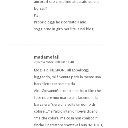
ancora il suo cristallino attaccato ad una
borsa!!!)
P.S.
Proprio oggi ho ricordato il mio
soggiorno in giro per l’italia nel blog…
madamefall
28 Novembre 2008 in 11:48
dice:
Moglie di NEGRONE all’appello:))))
leggendo, mi è venuta però in mente una
barzelletta raccontata da
AldoGiovanniGiacomo in un loro film che
fece ridere mio marito alle lacrime… la
barza era “c’era una volta un uomo di
colore…” e l’altro interrompeva diceno
“ma che colore, ma cosa non cpaisco?”
finche il narratore sbottava i nun “MIIIIIII,