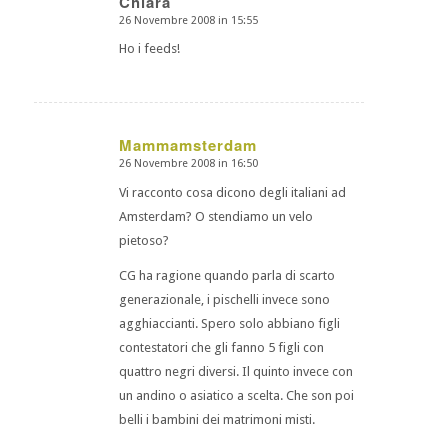
Chiara
26 Novembre 2008 in 15:55
dice:
Ho i feeds!
Mammamsterdam
26 Novembre 2008 in 16:50
dice:
Vi racconto cosa dicono degli italiani ad
Amsterdam? O stendiamo un velo
pietoso?
CG ha ragione quando parla di scarto
generazionale, i pischelli invece sono
agghiaccianti. Spero solo abbiano figli
contestatori che gli fanno 5 figli con
quattro negri diversi. Il quinto invece con
un andino o asiatico a scelta. Che son poi
belli i bambini dei matrimoni misti.