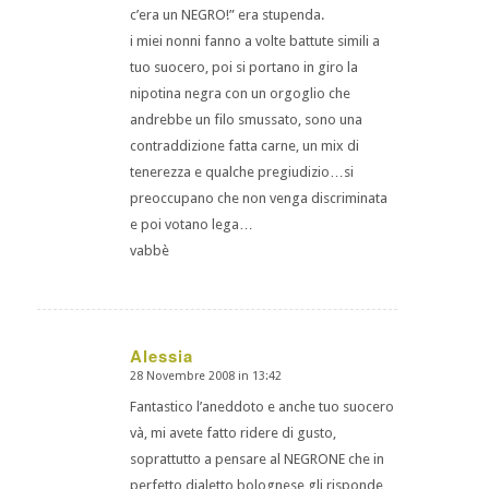
c’era un NEGRO!” era stupenda.
i miei nonni fanno a volte battute simili a
tuo suocero, poi si portano in giro la
nipotina negra con un orgoglio che
andrebbe un filo smussato, sono una
contraddizione fatta carne, un mix di
tenerezza e qualche pregiudizio…si
preoccupano che non venga discriminata
e poi votano lega…
vabbè
Alessia
28 Novembre 2008 in 13:42
dice:
Fantastico l’aneddoto e anche tuo suocero
và, mi avete fatto ridere di gusto,
soprattutto a pensare al NEGRONE che in
perfetto dialetto bolognese gli risponde