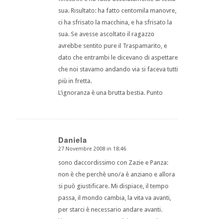
sua. Risultato: ha fatto centomila manovre,
ci ha sfrisato la macchina, e ha sfrisato la
sua. Se avesse ascoltato il ragazzo
avrebbe sentito pure il Traspamarito, e
dato che entrambi le dicevano di aspettare
che noi stavamo andando via si faceva tutti
più in fretta.
L’ignoranza è una brutta bestia. Punto
Daniela
27 Novembre 2008 in 18:46
dice:
sono daccordissimo con Zazie e Panza:
non è che perchè uno/a è anziano e allora
si può giustificare. Mi dispiace, il tempo
passa, il mondo cambia, la vita va avanti,
per starci è necessario andare avanti.