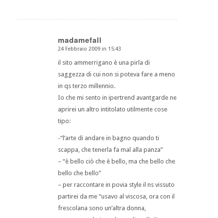
madamefall
24 Febbraio 2009 in 15:43
dice:
il sito ammerrigano è una pirla di
saggezza di cui non si poteva fare a meno
in qs terzo millennio.
Io che mi sento in ipertrend avantgarde ne
aprirei un altro intitolato utilmente cose
tipo:
-“l’arte di andare in bagno quando ti
scappa, che tenerla fa mal alla panza”
– “è bello ciò che è bello, ma che bello che
bello che bello”
– per raccontare in povia style il ns vissuto
partirei da me “usavo al viscosa, ora con il
frescolana sono un’altra donna,