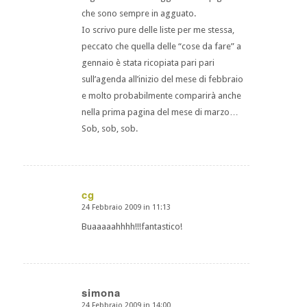
che sono sempre in agguato.
Io scrivo pure delle liste per me stessa,
peccato che quella delle “cose da fare” a
gennaio è stata ricopiata pari pari
sull’agenda all’inizio del mese di febbraio
e molto probabilmente comparirà anche
nella prima pagina del mese di marzo…
Sob, sob, sob.
cg
24 Febbraio 2009 in 11:13
dice:
Buaaaaahhhh!!!fantastico!
simona
24 Febbraio 2009 in 14:00