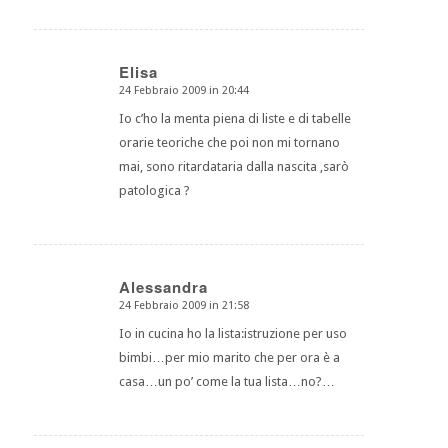
Elisa
24 Febbraio 2009 in 20:44
dice:
Io c’ho la menta piena di liste e di tabelle
orarie teoriche che poi non mi tornano
mai, sono ritardataria dalla nascita ,sarò
patologica ?
Alessandra
24 Febbraio 2009 in 21:58
dice:
Io in cucina ho la lista:istruzione per uso
bimbi…per mio marito che per ora è a
casa…un po’ come la tua lista…no?…