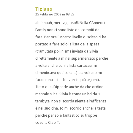
Tiziano
25 Febbraio 2009 in 08:55
dice:
ahahhaah, meraviglioso!!! Nella CAnneori
Family non ci sono liste dei compiti da
fare. Per ora il nostro livello di sclero ci ha
portato a fare solo la lista della spesa
(tramutata poi in sms inviata da Silvia
direttamente a m nel supermercato perchè
a volte anche con la lista cartacea mi
dimenticavo qualcosa…) e a volte io mi
faccio una lista di lavoretti più urgenti.
Tutto qua. Dipende anche da che ordine
mentale si ha. Silvia è come un hd da 1
terabyte, non si scorda niente e l’efficenza
è nel suo dna. Io mi scordo anche la testa
perchè penso e fantastico su troppe
cose… Ciao T.