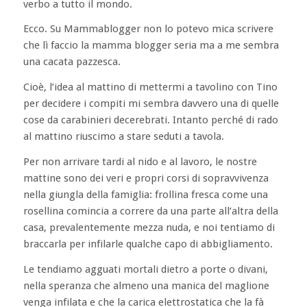
verbo a tutto il mondo.
Ecco. Su Mammablogger non lo potevo mica scrivere
che lì faccio la mamma blogger seria ma a me sembra
una cacata pazzesca.
Cioè, l’idea al mattino di mettermi a tavolino con Tino
per decidere i compiti mi sembra davvero una di quelle
cose da carabinieri decerebrati. Intanto perché di rado
al mattino riuscimo a stare seduti a tavola.
Per non arrivare tardi al nido e al lavoro, le nostre
mattine sono dei veri e propri corsi di sopravvivenza
nella giungla della famiglia: frollina fresca come una
rosellina comincia a correre da una parte all’altra della
casa, prevalentemente mezza nuda, e noi tentiamo di
braccarla per infilarle qualche capo di abbigliamento.
Le tendiamo agguati mortali dietro a porte o divani,
nella speranza che almeno una manica del maglione
venga infilata e che la carica elettrostatica che la fà