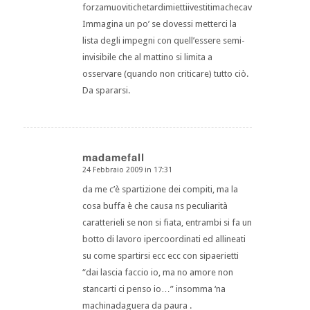
forzamuovitichetardimiettiivestitimachecavolomifaisemp
Immagina un po’ se dovessi metterci la
lista degli impegni con quell’essere semi-
invisibile che al mattino si limita a
osservare (quando non criticare) tutto ciò.
Da spararsi.
madamefall
24 Febbraio 2009 in 17:31
dice:
da me c’è spartizione dei compiti, ma la
cosa buffa è che causa ns peculiarità
caratterieli se non si fiata, entrambi si fa un
botto di lavoro ipercoordinati ed allineati
su come spartirsi ecc ecc con sipaerietti
“dai lascia faccio io, ma no amore non
stancarti ci penso io…” insomma ‘na
machinadaguera da paura .