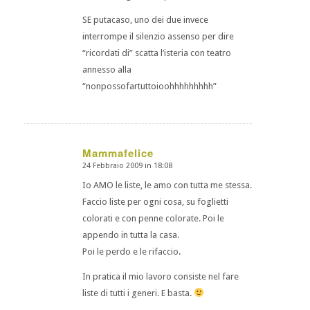
SE putacaso, uno dei due invece
interrompe il silenzio assenso per dire
“ricordati di” scatta l’isteria con teatro
annesso alla
“nonpossofartuttoioohhhhhhhhh”
Mammafelice
24 Febbraio 2009 in 18:08
dice:
Io AMO le liste, le amo con tutta me stessa.
Faccio liste per ogni cosa, su foglietti
colorati e con penne colorate. Poi le
appendo in tutta la casa.
Poi le perdo e le rifaccio.
In pratica il mio lavoro consiste nel fare
liste di tutti i generi. E basta.