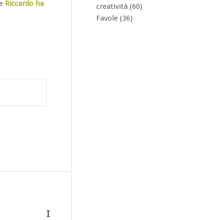
he
Riccardo ha
creatività
(60)
Favole
(36)
I