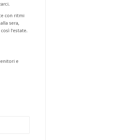
arci.
ce con ritmi
alla sera,
osì l’estate.
enitori e