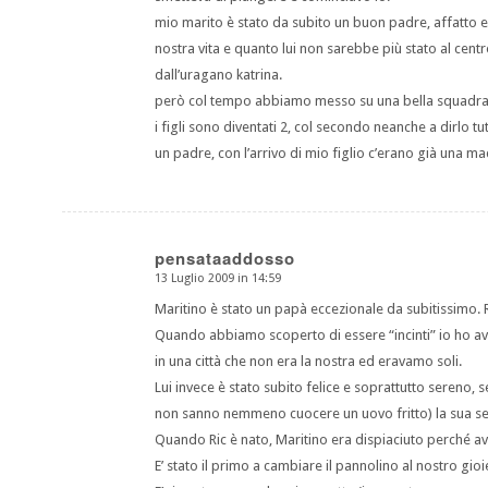
mio marito è stato da subito un buon padre, affatto 
nostra vita e quanto lui non sarebbe più stato al cen
dall’uragano katrina.
però col tempo abbiamo messo su una bella squadra, 
i figli sono diventati 2, col secondo neanche a dirlo tu
un padre, con l’arrivo di mio figlio c’erano già una ma
pensataaddosso
13 Luglio 2009 in 14:59
dice:
Maritino è stato un papà eccezionale da subitissimo.
Quando abbiamo scoperto di essere “incinti” io ho av
in una città che non era la nostra ed eravamo soli.
Lui invece è stato subito felice e soprattutto sereno,
non sanno nemmeno cuocere un uovo fritto) la sua ser
Quando Ric è nato, Maritino era dispiaciuto perché av
E’ stato il primo a cambiare il pannolino al nostro gio