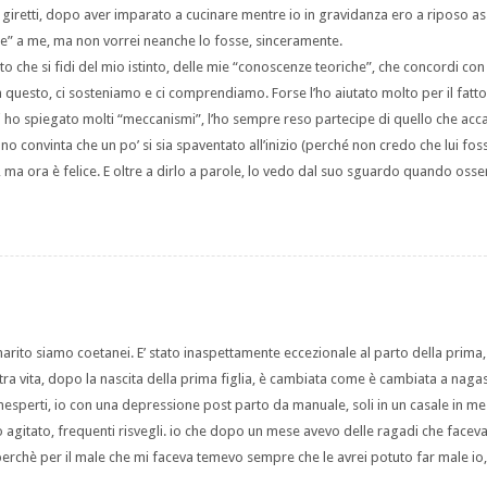
i giretti, dopo aver imparato a cucinare mentre io in gravidanza ero a riposo as
ile” a me, ma non vorrei neanche lo fosse, sinceramente.
to che si fidi del mio istinto, delle mie “conoscenze teoriche”, che concordi con
 questo, ci sosteniamo e ci comprendiamo. Forse l’ho aiutato molto per il fatt
li ho spiegato molti “meccanismi”, l’ho sempre reso partecipe di quello che acc
no convinta che un po’ si sia spaventato all’inizio (perché non credo che lui fos
 ma ora è felice. E oltre a dirlo a parole, lo vedo dal suo sguardo quando osse
o marito siamo coetanei. E’ stato inaspettamente eccezionale al parto della prima,
ra vita, dopo la nascita della prima figlia, è cambiata come è cambiata a nag
esperti, io con una depressione post parto da manuale, soli in un casale in me
gitato, frequenti risvegli. io che dopo un mese avevo delle ragadi che faceva
erchè per il male che mi faceva temevo sempre che le avrei potuto far male io, 