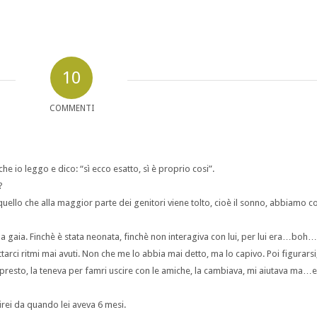
10
COMMENTI
e io leggo e dico: “sì ecco esatto, sì è proprio cosi”.
?
 quello che alla maggior parte dei genitori viene tolto, cioè il sonno, abbiamo
la gaia. Finchè è stata neonata, finchè non interagiva con lui, per lui era…boh…
ettarci ritmi mai avuti. Non che me lo abbia mai detto, ma lo capivo. Poi figurarsi
tto presto, la teneva per famri uscire con le amiche, la cambiava, mi aiutava ma
irei da quando lei aveva 6 mesi.