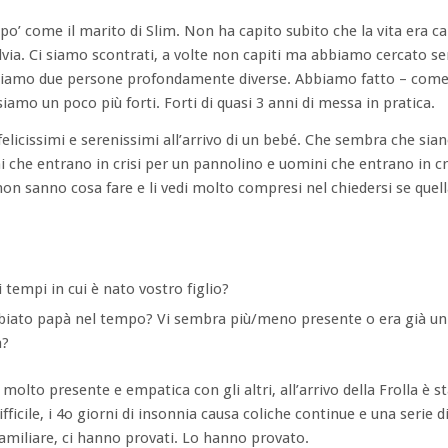
n po’ come il marito di Slim. Non ha capito subito che la vita era c
silvia. Ci siamo scontrati, a volte non capiti ma abbiamo cercato s
ra siamo due persone profondamente diverse. Abbiamo fatto – come 
siamo un poco più forti. Forti di quasi 3 anni di messa in pratica.
icissimi e serenissimi all’arrivo di un bebé. Che sembra che sian
i che entrano in crisi per un pannolino e uomini che entrano in cri
n sanno cosa fare e li vedi molto compresi nel chiedersi se quel
 tempi in cui è nato vostro figlio?
iato papà nel tempo? Vi sembra più/meno presente o era già un g
a?
olto presente e empatica con gli altri, all’arrivo della Frolla è 
fficile, i 4o giorni di insonnia causa coliche continue e una serie 
familiare, ci hanno provati. Lo hanno provato.