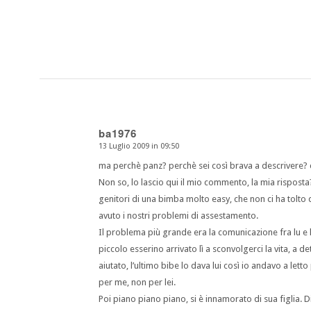
ba1976
13 Luglio 2009 in 09:50
dice:
ma perchè panz? perchè sei così brava a descrivere? ch
Non so, lo lascio qui il mio commento, la mia risposta
genitori di una bimba molto easy, che non ci ha tolto
avuto i nostri problemi di assestamento.
Il problema più grande era la comunicazione fra lu e 
piccolo esserino arrivato lì a sconvolgerci la vita, a d
aiutato, l’ultimo bibe lo dava lui così io andavo a le
per me, non per lei.
Poi piano piano piano, si è innamorato di sua figlia. D