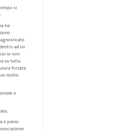
 tempo si
o
ina ha
 siamo
iagnosticato
 dentro ad un
 cui io non
a su tutta
ausura forzata
vavo molto
ionale e
ata.
a e piano
associazione