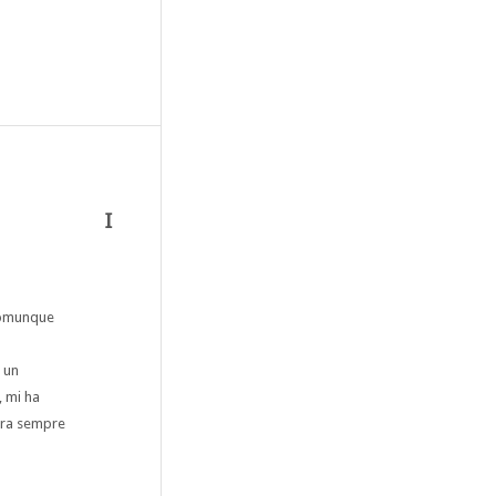
I
 comunque
 un
, mi ha
…era sempre