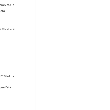
ambiata la
sata
na madre, e
hé vivevamo
uell’età