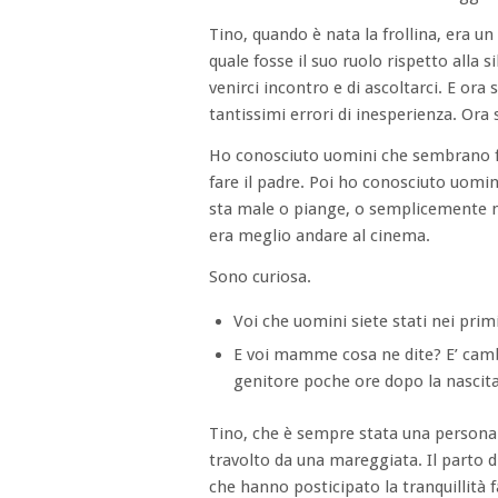
Tino, quando è nata la frollina, era u
quale fosse il suo ruolo rispetto alla 
venirci incontro e di ascoltarci. E o
tantissimi errori di inesperienza. Ora 
Ho conosciuto uomini che sembrano fel
fare il padre. Poi ho conosciuto uomin
sta male o piange, o semplicemente no
era meglio andare al cinema.
Sono curiosa.
Voi che uomini siete stati nei primi
E voi mamme cosa ne dite? E’ camb
genitore poche ore dopo la nascit
Tino, che è sempre stata una persona m
travolto da una mareggiata. Il parto di
che hanno posticipato la tranquillità 