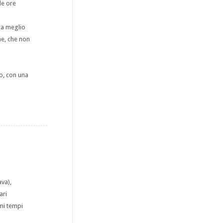
le ore
ra meglio
ne, che non
o, con una
ava),
ari
imi tempi