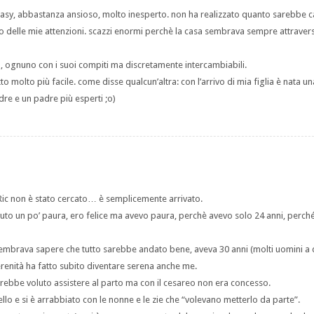
easy, abbastanza ansioso, molto inesperto. non ha realizzato quanto sarebbe c
tro delle mie attenzioni. scazzi enormi perchè la casa sembrava sempre attraver
ognuno con i suoi compiti ma discretamente intercambiabili.
tto molto più facile. come disse qualcun’altra: con l’arrivo di mia figlia è nata u
dre e un padre più esperti ;o)
 Ric non è stato cercato… è semplicemente arrivato.
uto un po’ paura, ero felice ma avevo paura, perchè avevo solo 24 anni, perc
 sembrava sapere che tutto sarebbe andato bene, aveva 30 anni (molti uomini a q
enità ha fatto subito diventare serena anche me.
rebbe voluto assistere al parto ma con il cesareo non era concesso.
iello e si è arrabbiato con le nonne e le zie che “volevano metterlo da parte”.