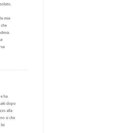
soluto.
 le mie
o che
adeva.
se
rva
 e ha
asaki dopo
zzo alla
no si che
lei