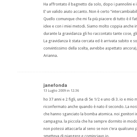
Ha affrontato il bagnetto da solo, dopo i pannolini e 
E’ un valido aiuto accanto. Non è certo “intercambiab
Quello comunque che mi fa più piacere di tutto è il fat
idee e con i miei metodi. Siamo molto coppia anche in
durante la gravidanza gli ho raccontato tante cose, g
La gravidanza è stata cercata ed è arrivata subito e so
convintissimo della scelta, avrebbe aspettato ancora),
Arianna.
janefonda
13 Luglio 2009 in 12:36
dice:
ho 37 anni e 2 figli, una di 5e 1/2 e uno di 3. io e mi
riconfermato anche quando è nato il secondo. La nost
che hanno sganciato la bomba atomica. noi genitori in
campagna. la piccola che ha sempre dormito in modo a
non potessi attaccarla al seno se non c’era qualcuno p
smetteva di piangere e cominciavo io.