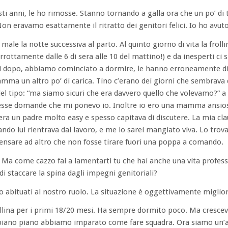
ti anni, le ho rimosse. Stanno tornando a galla ora che un po’ di
Non eravamo esattamente il ritratto dei genitori felici. Io ho avut
male la notte successiva al parto. Al quinto giorno di vita la froll
rrottamente dalle 6 di sera alle 10 del mattino!) e da inesperti ci
ni dopo, abbiamo cominciato a dormire, le hanno erroneamente d
 mamma un altro po’ di carica. Tino c’erano dei giorni che sembrava
 del tipo: “ma siamo sicuri che era davvero quello che volevamo?” a
esse domande che mi ponevo io. Inoltre io ero una mamma ansios
 era un padre molto easy e spesso capitava di discutere. La mia cl
uando lui rientrava dal lavoro, e me lo sarei mangiato viva. Lo tro
ensare ad altro che non fosse tirare fuori una poppa a comando.
 Ma come cazzo fai a lamentarti tu che hai anche una vita profess
di staccare la spina dagli impegni genitoriali?
 abituati al nostro ruolo. La situazione è oggettivamente miglior
llina per i primi 18/20 mesi. Ha sempre dormito poco. Ma crescev
 piano piano abbiamo imparato come fare squadra. Ora siamo un’