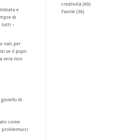
creatività
(60)
ambiata e
Favole
(36)
empre di
tutti –
o nati per
si se il pupo
la sera non
ioiello di
stato come
di problemucci