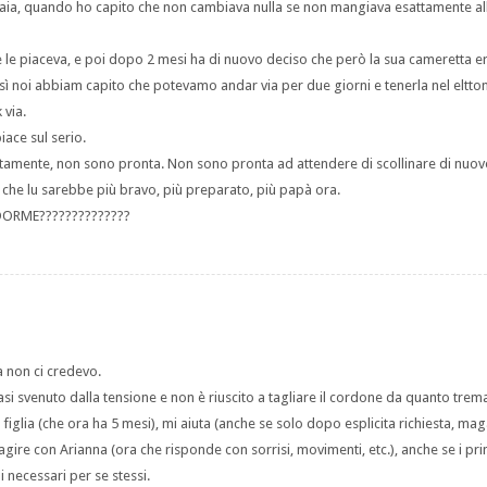
a gaia, quando ho capito che non cambiava nulla se non mangiava esattamente al
e le piaceva, e poi dopo 2 mesi ha di nuovo deciso che però la sua cameretta e
 così noi abbiam capito che potevamo andar via per due giorni e tenerla nel eltto
via.
iace sul serio.
nestamente, non sono pronta. Non sono pronta ad attendere di scollinare di nuov
 che lu sarebbe più bravo, più preparato, più papà ora.
DORME??????????????
a non ci credevo.
asi svenuto dalla tensione e non è riuscito a tagliare il cordone da quanto trem
figlia (che ora ha 5 mesi), mi aiuta (anche se solo dopo esplicita richiesta, mag
gire con Arianna (ora che risponde con sorrisi, movimenti, etc.), anche se i pr
 necessari per se stessi.