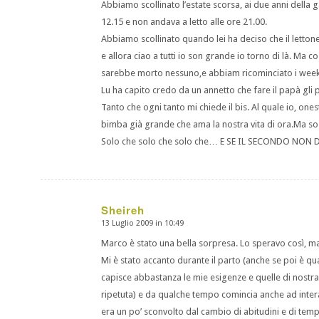
Abbiamo scollinato l’estate scorsa, ai due anni dell
12.15 e non andava a letto alle ore 21.00.
Abbiamo scollinato quando lei ha deciso che il letton
e allora ciao a tutti io son grande io torno di là. Ma
sarebbe morto nessuno,e abbiam ricominciato i week 
Lu ha capito credo da un annetto che fare il papà gli p
Tanto che ogni tanto mi chiede il bis. Al quale io, o
bimba già grande che ama la nostra vita di ora.Ma so
Solo che solo che solo che… E SE IL SECONDO NON 
Sheireh
13 Luglio 2009 in 10:49
dice:
Marco è stato una bella sorpresa. Lo speravo così, m
Mi è stato accanto durante il parto (anche se poi è qu
capisce abbastanza le mie esigenze e quelle di nostra 
ripetuta) e da qualche tempo comincia anche ad intera
era un po’ sconvolto dal cambio di abitudini e di tempi