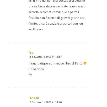
hihihi!! no dai non ti preoccupare! credimi
che se fosse davvero entrato te ne saresti
accorta eccome!! comunque a parte il
fastidio non è niente di grave!! grazie per
l’invito, ci sarò senz’altro! porto i voul ou
vent?! ciao
fra
15 Settembre 2009 in 12:57
dice:
Il ragno disperso…nuovo libro di Panz!
Un bacione
fra
Hoshi
15 Settembre 2009 in 14:46
dice: