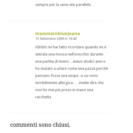
sempre per la serie vite parallele…
mammainbluejeans
15 Settembre 2009 in 16:40
dice:
HIHIHI mi hai fatto ricordare quando mi è
entrata una mosca nell’orecchio durante
una partita di tennis…avevo dodici anni e
ho iniziato a urlare come una pazza perchè
pensavo fosse una vespa -a cui sono
terribilmente allergica-… inutile dire che
non ho mai più preso in mano una
racchetta
commenti sono chiusi.