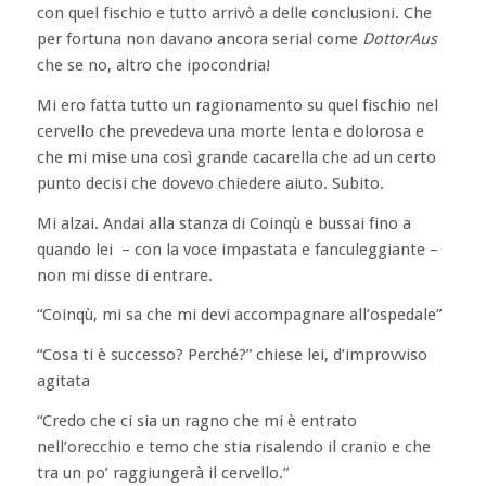
con quel fischio e tutto arrivò a delle conclusioni. Che
per fortuna non davano ancora serial come
DottorAus
che se no, altro che ipocondria!
Mi ero fatta tutto un ragionamento su quel fischio nel
cervello che prevedeva una morte lenta e dolorosa e
che mi mise una così grande cacarella che ad un certo
punto decisi che dovevo chiedere aiuto. Subito.
Mi alzai. Andai alla stanza di Coinqù e bussai fino a
quando lei – con la voce impastata e fanculeggiante –
non mi disse di entrare.
“Coinqù, mi sa che mi devi accompagnare all’ospedale”
“Cosa ti è successo? Perché?” chiese lei, d’improvviso
agitata
“Credo che ci sia un ragno che mi è entrato
nell’orecchio e temo che stia risalendo il cranio e che
tra un po’ raggiungerà il cervello.”