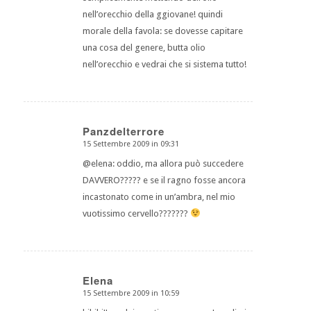
nell’orecchio della ggiovane! quindi
morale della favola: se dovesse capitare
una cosa del genere, butta olio
nell’orecchio e vedrai che si sistema tutto!
Panzdelterrore
15 Settembre 2009 in 09:31
dice:
@elena: oddio, ma allora può succedere
DAVVERO????? e se il ragno fosse ancora
incastonato come in un’ambra, nel mio
vuotissimo cervello???????
Elena
15 Settembre 2009 in 10:59
dice: