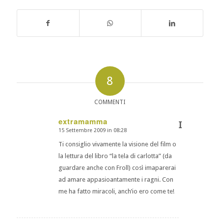
8
COMMENTI
extramamma
I
15 Settembre 2009 in 08:28
dice:
Ti consiglio vivamente la visione del film o
la lettura del libro “la tela di carlotta” (da
guardare anche con Froll) così imaparerai
ad amare appasioantamente i ragni. Con
me ha fatto miracoli, anch’io ero come te!