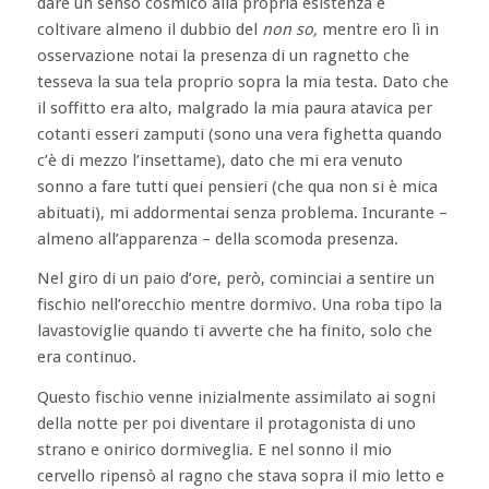
dare un senso cosmico alla propria esistenza e
coltivare almeno il dubbio del
non so,
mentre ero lì in
osservazione notai la presenza di un ragnetto che
tesseva la sua tela proprio sopra la mia testa. Dato che
il soffitto era alto, malgrado la mia paura atavica per
cotanti esseri zamputi (sono una vera fighetta quando
c’è di mezzo l’insettame), dato che mi era venuto
sonno a fare tutti quei pensieri (che qua non si è mica
abituati), mi addormentai senza problema. Incurante –
almeno all’apparenza – della scomoda presenza.
Nel giro di un paio d’ore, però, cominciai a sentire un
fischio nell’orecchio mentre dormivo. Una roba tipo la
lavastoviglie quando ti avverte che ha finito, solo che
era continuo.
Questo fischio venne inizialmente assimilato ai sogni
della notte per poi diventare il protagonista di uno
strano e onirico dormiveglia. E nel sonno il mio
cervello ripensò al ragno che stava sopra il mio letto e