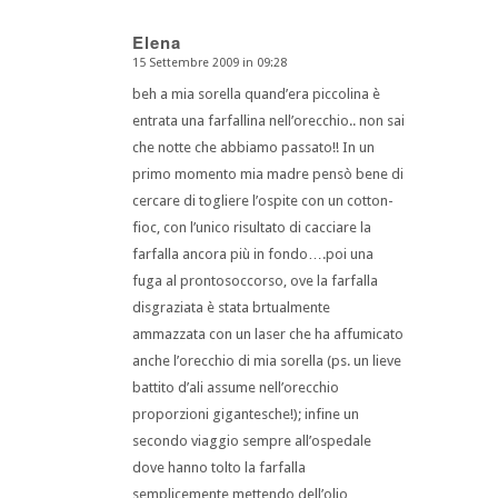
Elena
15 Settembre 2009 in 09:28
dice:
beh a mia sorella quand’era piccolina è
entrata una farfallina nell’orecchio.. non sai
che notte che abbiamo passato!! In un
primo momento mia madre pensò bene di
cercare di togliere l’ospite con un cotton-
fioc, con l’unico risultato di cacciare la
farfalla ancora più in fondo….poi una
fuga al prontosoccorso, ove la farfalla
disgraziata è stata brtualmente
ammazzata con un laser che ha affumicato
anche l’orecchio di mia sorella (ps. un lieve
battito d’ali assume nell’orecchio
proporzioni gigantesche!); infine un
secondo viaggio sempre all’ospedale
dove hanno tolto la farfalla
semplicemente mettendo dell’olio