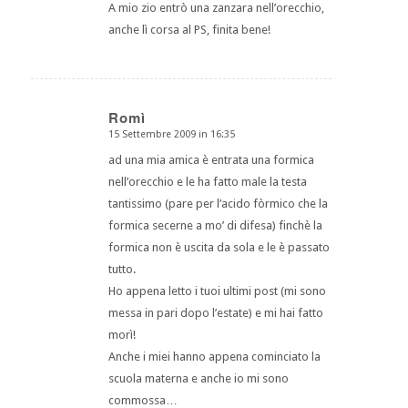
A mio zio entrò una zanzara nell’orecchio,
anche lì corsa al PS, finita bene!
Romì
15 Settembre 2009 in 16:35
dice:
ad una mia amica è entrata una formica
nell’orecchio e le ha fatto male la testa
tantissimo (pare per l’acido fòrmico che la
formica secerne a mo’ di difesa) finchè la
formica non è uscita da sola e le è passato
tutto.
Ho appena letto i tuoi ultimi post (mi sono
messa in pari dopo l’estate) e mi hai fatto
morì!
Anche i miei hanno appena cominciato la
scuola materna e anche io mi sono
commossa…