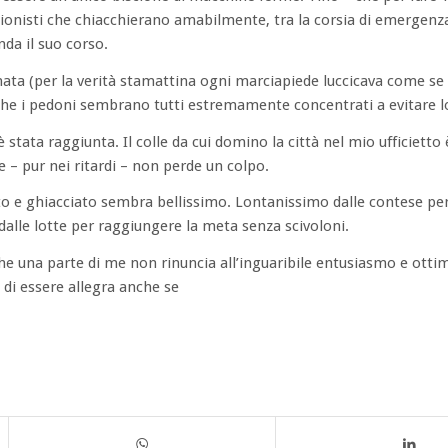
ionisti che chiacchierano amabilmente, tra la corsia di emergenza
enda il suo corso.
inata (per la verità stamattina ogni marciapiede luccicava come se 
i che i pedoni sembrano tutti estremamente concentrati a evitare 
stata raggiunta. Il colle da cui domino la città nel mio ufficietto 
e – pur nei ritardi – non perde un colpo.
o e ghiacciato sembra bellissimo. Lontanissimo dalle contese per
dalle lotte per raggiungere la meta senza scivoloni.
he una parte di me non rinuncia all’inguaribile entusiasmo e otti
di essere allegra anche se