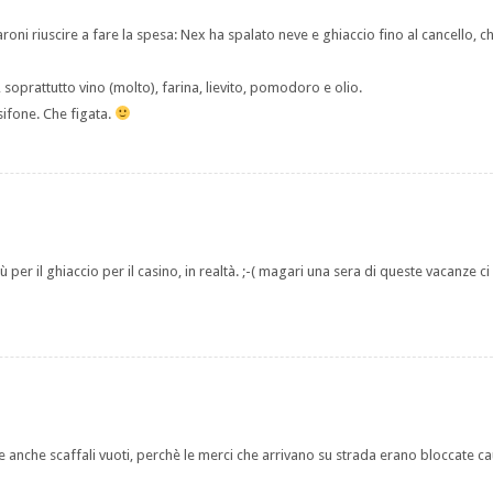
oni riuscire a fare la spesa: Nex ha spalato neve e ghiaccio fino al cancello, c
soprattutto vino (molto), farina, lievito, pomodoro e olio.
ifone. Che figata.
er il ghiaccio per il casino, in realtà. ;-( magari una sera di queste vacanze 
(e anche scaffali vuoti, perchè le merci che arrivano su strada erano bloccate c