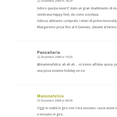
22 Dicembre 2009 in 18:29
dice:
Adoro questa neve! E’ stato un gran sbattimento di mar
sembrava Happy feet, da come scivolava.
Adesso abbiamo comprato i viveri di prima necessità, 
Mangeremo pizza fino al 6 Gennaio, davanti al termos
Panzallaria
22 Dicembre 2009 in 19:30
dice:
@mammafelice: ah ah ah… io tremo all’idea spesa. più p
una pizza insieme holiday on ice
Mammafelice
23 Dicembre 2009 in 00:59
dice:
Oggi in realtà in giro non c’era nessuno: casse vuote 
e nessuno in giro.