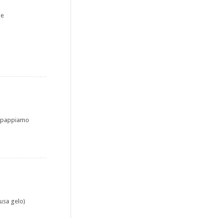
he
ci pappiamo
ausa gelo)