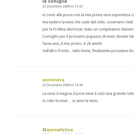
la coniglia
22 Dicembre 2009 in 11:57
dice:
io sono alle prese con la mia prima vera esperienza c
ma vedere la neve che cade dal cielo, osservare i tetti
per la Frollina dev’esser stato un compleanno davve
Consiglio per il prossimo pupazzo di neve: dovete fare 
farne uno, il mio primo. A 26 anni!!!
Sull’altro fronte…tutto bene, finalmente possiamo tir
sononera
22 Dicembre 2009 in 12:30
dice:
La neve è magica..il post-neve è solo una grande rottur
io odio la neve …io amo la neve..
Mammafelice