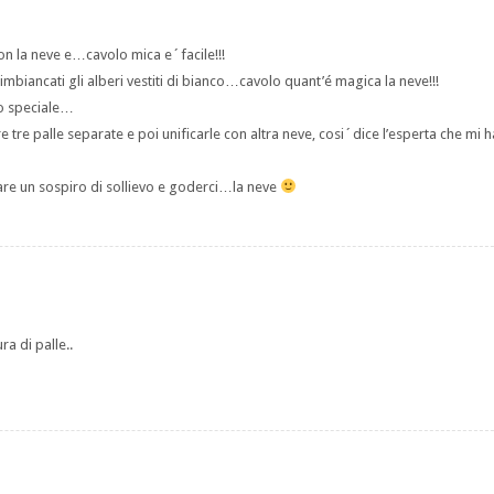
on la neve e…cavolo mica e´facile!!!
 imbiancati gli alberi vestiti di bianco…cavolo quant’é magica la neve!!!
ro speciale…
tre palle separate e poi unificarle con altra neve, cosi´dice l’esperta che mi h
are un sospiro di sollievo e goderci…la neve
a di palle..