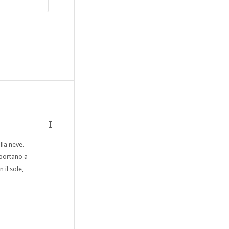
I
lla neve.
 portano a
 il sole,