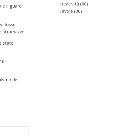
creatività
(60)
 e il guard
Favole
(36)
si fosse
lo stramazzo.
è stato
 il
mismo dei