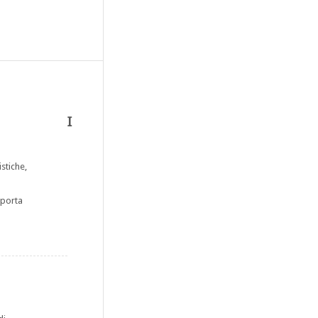
I
stiche,
 porta