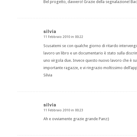
Bel progetto, davvero! Grazie della segnalazione! Bac
silvia
11 Febbraio 2010 in 00:22
dice:
Scusatemi se con qualche giorno di ritardo intervengo 
lavoro un libro e un documentario è stato sulla discri
uno virgola due. Invece questo nuovo lavoro che è sul
importante ragazze, e vi ringrazio moltissimo dell’a
Silvia
silvia
11 Febbraio 2010 in 00:23
dice:
Ah e ovviamente grazie grande Panz:)