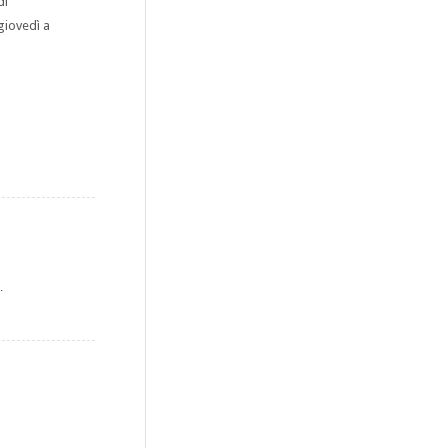
di
 giovedì a
…