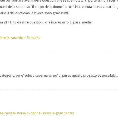
i per portare avanti delle questioni che se stiamo zitti, ci porteranno a livelli 
tesi della serata su “Il corpo delle donne” a cui è intervenuta lorella zanardo,
erie B dai quotidiani e invece sono gravissimi.
 ma ZITTITE da altre questioni, che interessano di più ai media.
orella-zanardo-riflessioni/
 categorie, pero’ volevo saperne un po’ di più su questo progetto se possibile
-cercasi-storie-di-donne-lavoro-e-gravidanza/