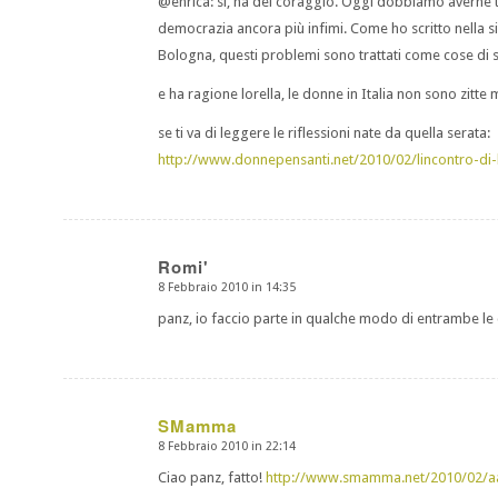
@enrica: si, ha del coraggio. Oggi dobbiamo averne tutt
democrazia ancora più infimi. Come ho scritto nella sin
Bologna, questi problemi sono trattati come cose di s
e ha ragione lorella, le donne in Italia non sono zitte
se ti va di leggere le riflessioni nate da quella serata:
http://www.donnepensanti.net/2010/02/lincontro-di-l
Romi'
8 Febbraio 2010 in 14:35
dice:
panz, io faccio parte in qualche modo di entrambe le
SMamma
8 Febbraio 2010 in 22:14
dice:
Ciao panz, fatto!
http://www.smamma.net/2010/02/aaa