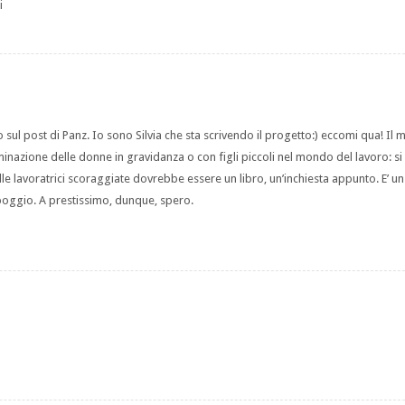
i
sul post di Panz. Io sono Silvia che sta scrivendo il progetto:) eccomi qua! Il 
minazione delle donne in gravidanza o con figli piccoli nel mondo del lavoro: s
le lavoratrici scoraggiate dovrebbe essere un libro, un’inchiesta appunto. E’ u
ppoggio. A prestissimo, dunque, spero.