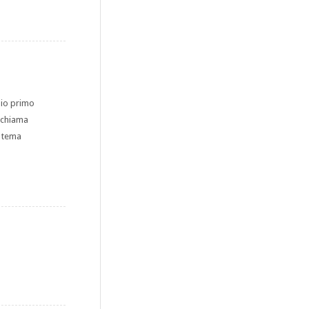
mio primo
i chiama
n tema