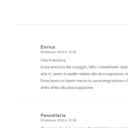
Enrica
8 Febbraio 2010 in 12:28
dice:
Ciao Francesca,
la tua amica ha del coraggio, falle i complimenti. Que
anzi si’, vanno in quelle relative alla disoccupazione, 
Dove lavoro io hanno messo in cassa integrazione a 0 
dritto dritto alla disoccupazione.
Panzallaria
8 Febbraio 2010 in 12:38
dice: