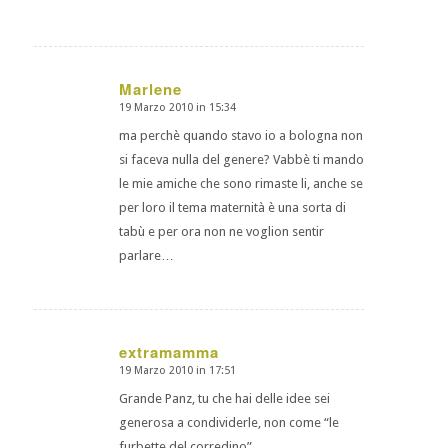
Marlene
19 Marzo 2010 in 15:34
dice:
ma perchè quando stavo io a bologna non
si faceva nulla del genere? Vabbè ti mando
le mie amiche che sono rimaste li, anche se
per loro il tema maternità è una sorta di
tabù e per ora non ne voglion sentir
parlare…
extramamma
19 Marzo 2010 in 17:51
dice:
Grande Panz, tu che hai delle idee sei
generosa a condividerle, non come “le
furbette del corredino”,