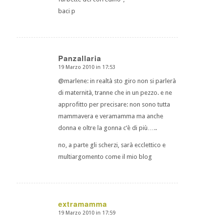
baci p
Panzallaria
19 Marzo 2010 in 17:53
dice:
@marlene: in realtà sto giro non si parlerà
di maternità, tranne che in un pezzo. e ne
approfitto per precisare: non sono tutta
mammavera e veramamma ma anche
donna e oltre la gonna c’è di più…..
no, a parte gli scherzi, sarà ecclettico e
multiargomento come il mio blog
extramamma
19 Marzo 2010 in 17:59
dice: