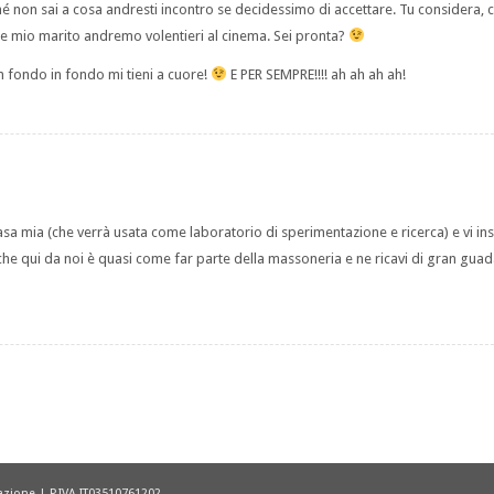
ché non sai a cosa andresti incontro se decidessimo di accettare. Tu considera,
 e mio marito andremo volentieri al cinema. Sei pronta?
in fondo in fondo mi tieni a cuore!
E PER SEMPRE!!!! ah ah ah ah!
asa mia (che verrà usata come laboratorio di sperimentazione e ricerca) e vi in
he qui da noi è quasi come far parte della massoneria e ne ricavi di gran guad
cazione | P.IVA IT03510761202