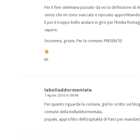
dice:
Per il fine settimana passato da voi la definizione di
senso che mi sono svaccato e riposato approfittando b
E poi è troppo bello andare in giro per l’Emilia Roma
sapere.
Insomma, grazie. Per la comune: PRESENTE!
M.
labelladdormentata
7 Aprile 2010 in 09:46
dice:
Per quanto riguarda la comune, già ho scritto sul blog
comune della belladdormentata.
popale, approfitto dell’ospitalità di Panz per mandar