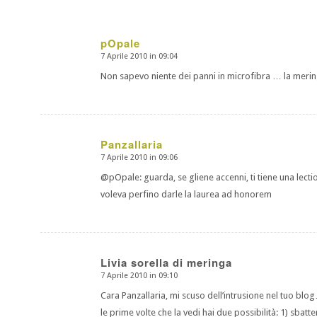
pOpale
7 Aprile 2010 in 09:04
dice:
Non sapevo niente dei panni in microfibra … la merin
Panzallaria
7 Aprile 2010 in 09:06
dice:
@pOpale: guarda, se gliene accenni, ti tiene una lecti
voleva perfino darle la laurea ad honorem
Livia sorella di meringa
7 Aprile 2010 in 09:10
dice:
Cara Panzallaria, mi scuso dell’intrusione nel tuo b
le prime volte che la vedi hai due possibilità: 1) sbatte