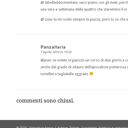
@ labelladdormentata: vacci piano con gli inviti, per
una sera a settimana delle quattro che staremmo lì io
@ Livia: tu mi rovini sempre la piazza, però lo so che 
Panzallaria
7 Aprile 2010 in 10:53
dice:
@jean: se volete organizzo un corso di due giorni a c
anche del grado di zdaure dell’apocalisse polverosa c
tortellini e tagliatelle aggratis
commenti sono chiusi.
© 2020 - Francesca Sanzo | Autrice, Trainer, Copywriter. Scrittura e comuni