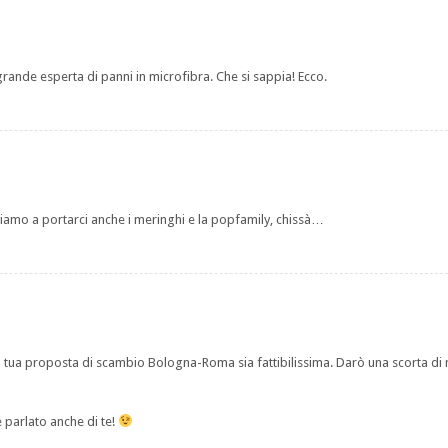
rande esperta di panni in microfibra. Che si sappia! Ecco.
ciamo a portarci anche i meringhi e la popfamily, chissà…
la tua proposta di scambio Bologna-Roma sia fattibilissima. Darò una scorta di
è parlato anche di te!