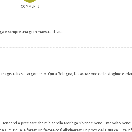
COMMENTI
ga è sempre una gran maestra di vita.
o magistralis sull’argomento. Qui a Bologna, l’associazione delle sfogline e zdau
log…tenderei a precisare che mia sorella Meringa si vende bene…mooolto bene! 
rla al muro (e le faresti un favore così elimineresti un poco della sua cellulite in