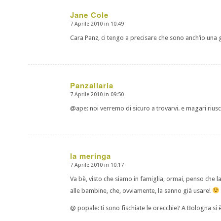
Jane Cole
7 Aprile 2010 in 10:49
dice:
Cara Panz, ci tengo a precisare che sono anch’io una g
Panzallaria
7 Aprile 2010 in 09:50
dice:
@ape: noi verremo di sicuro a trovarvi. e magari rius
la meringa
7 Aprile 2010 in 10:17
dice:
Va bè, visto che siamo in famiglia, ormai, penso che 
alle bambine, che, ovviamente, la sanno già usare!
@ popale: ti sono fischiate le orecchie? A Bologna si 