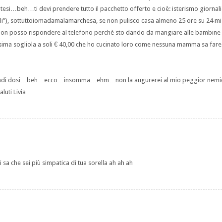
tesi…beh…ti devi prendere tutto il pacchetto offerto e cioè: isterismo giornali
cioli”), sottuttoiomadamalamarchesa, se non pulisco casa almeno 25 ore su 24 
a…non posso rispondere al telefono perchè sto dando da mangiare alle bambine
ssima sogliola a soli € 40,00 che ho cucinato loro come nessuna mamma sa far
 a grandi dosi…beh…ecco…insomma…ehm…non la augurerei al mio peggior nemic
luti Livia
 sa che sei più simpatica di tua sorella ah ah ah