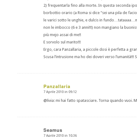
2) frequentarla fino alla morte. In questa seconda ipo
borbottio orario (a Roma si dice “sei una pila de fa
le varici sotto le unghie, e dulcis in fundo…tataaa
non le imbocco (6 e 3 anni!!!) non mangiano la buoni
più mejo assai di me!!
E sorvolo sul marito!!!
Ergo, cara Panzallaria, a piccole dosi è perfetta
Scusa l’intrusione ma ho dei doveri verso l’umanità!!! Sa
Panzallaria
7 Aprile 2010 in 09:12
dice:
@livia: mi hai fatto spatasciare. Torna quando vuoi. Mi
Seamus
7 Aprile 2010 in 10:36