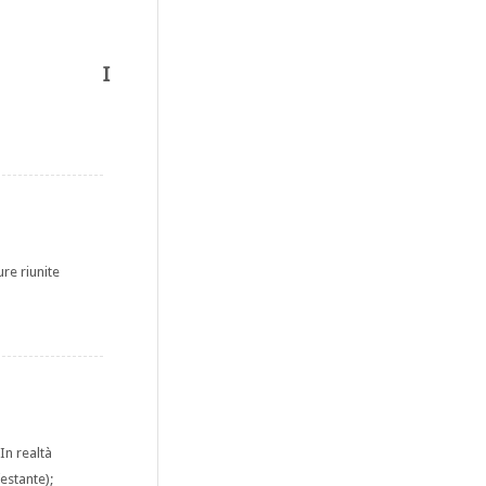
I
re riunite
In realtà
festante);