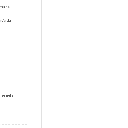
 ma nel
 c’è da
nze nella