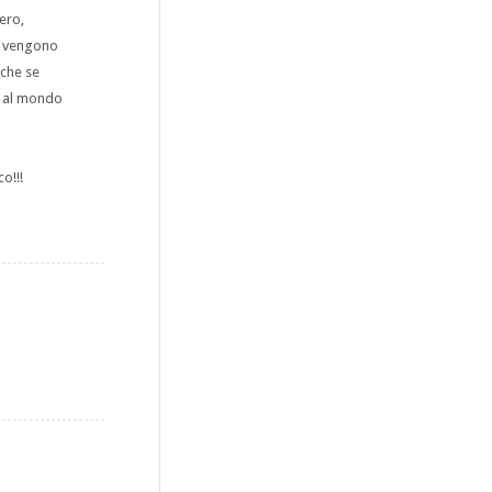
ero,
mi vengono
 che se
e al mondo
o!!!