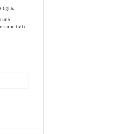
 figlia.
n una
feriamo tutti