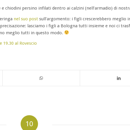
 chiodini persino infilati dentro ai calzini (nell’armadio) di nostra
Meringa
nel suo post
sull’argomento: i figli crescerebbero meglio i
ecisazione: lasciamo i figli a Bologna tutti insieme e noi ci tras
o meglio tutti in questo modo.
 19.30 al Rovescio
10