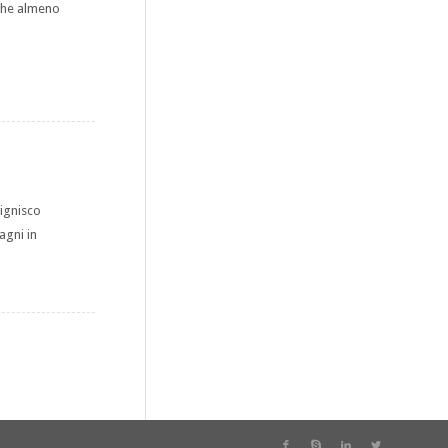
 che almeno
signisco
agni in