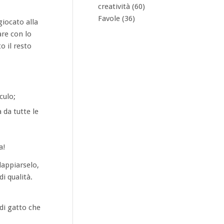
creatività
(60)
Favole
(36)
giocato alla
re con lo
o il resto
culo;
 da tutte le
a!
lappiarselo,
i qualità.
 di gatto che