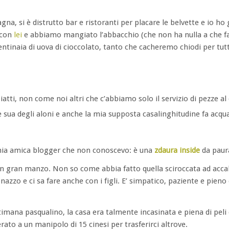
na, si è distrutto bar e ristoranti per placare le belvette e io ho 
 con
lei
e abbiamo mangiato l’abbacchio (che non ha nulla a che fa
entinaia di uova di cioccolato, tanto che cacheremo chiodi per tutt
iatti, non come noi altri che c’abbiamo solo il servizio di pezze al 
 sua degli aloni e anche la mia supposta casalinghitudine fa acqua
mia amica blogger che non conoscevo: è una
zdaura
inside
da paur
è un gran manzo. Non so come abbia fatto quella sciroccata ad acca
zzo e ci sa fare anche con i figli. E’ simpatico, paziente e pieno d
ttimana pasqualino, la casa era talmente incasinata e piena di peli
rato a un manipolo di 15 cinesi per trasferirci altrove.