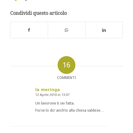
Condividi questo articolo
16
COMMENTI
la meringa
12 Aprile 2010 in 13:07
dice:
Un lavorone ti sei fatta.
Forse lo do’ anch’io alla chiesa valdese…