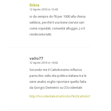
Sibia
12 Aprile 2010 in 13:45
dice:
io da sempre do l’8 per 1000 alla chiesa
valdese, perché li usa bene (servizi vari
come ospedali, comunità alloggio..) e li
rendiconta tutti.
vallo77
12 Aprile 2010 in 14:02
dice:
Secondo me il Cattolicesimo influisce
parecchio sulla vita politica italiana tra le
varie analisi voglio riportare quella fatta
da Giorgio Demetrio su L’Occidentale
http://loccidentale.it/articolo/i%20cattolici%20in%2