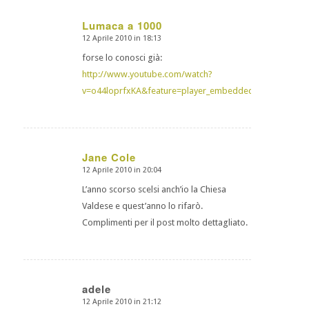
Lumaca a 1000
12 Aprile 2010 in 18:13
dice:
forse lo conosci già:
http://www.youtube.com/watch?
v=o44loprfxKA&feature=player_embedded
Jane Cole
12 Aprile 2010 in 20:04
dice:
L’anno scorso scelsi anch’io la Chiesa
Valdese e quest’anno lo rifarò.
Complimenti per il post molto dettagliato.
adele
12 Aprile 2010 in 21:12
dice: