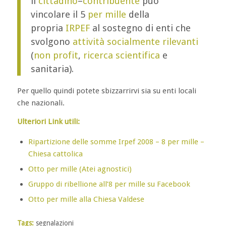
il
cittadino
–
contribuente
può
vincolare il 5
per mille
della
propria
IRPEF
al sostegno di enti che
svolgono
attività socialmente rilevanti
(
non profit
,
ricerca scientifica
e
sanitaria).
Per quello quindi potete sbizzarrirvi sia su enti locali
che nazionali.
Ulteriori Link utili:
Ripartizione delle somme Irpef 2008 – 8 per mille –
Chiesa cattolica
Otto per mille (Atei agnostici)
Gruppo di ribellione all’8 per mille su Facebook
Otto per mille alla Chiesa Valdese
Tags:
segnalazioni