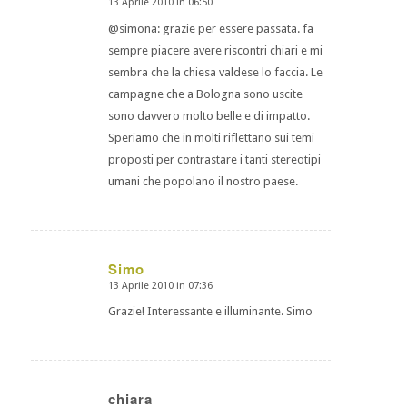
13 Aprile 2010 in 06:50
dice:
@simona: grazie per essere passata. fa
sempre piacere avere riscontri chiari e mi
sembra che la chiesa valdese lo faccia. Le
campagne che a Bologna sono uscite
sono davvero molto belle e di impatto.
Speriamo che in molti riflettano sui temi
proposti per contrastare i tanti stereotipi
umani che popolano il nostro paese.
Simo
13 Aprile 2010 in 07:36
dice:
Grazie! Interessante e illuminante. Simo
chiara