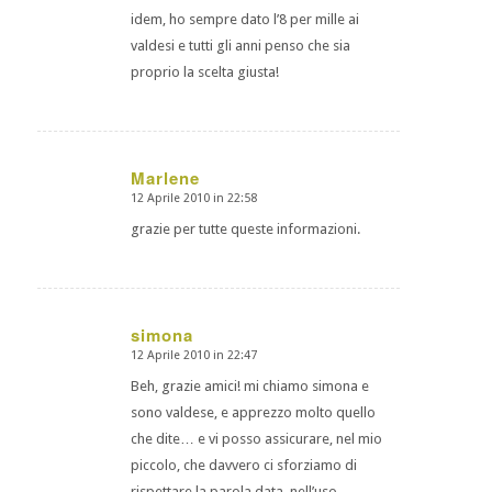
idem, ho sempre dato l’8 per mille ai
valdesi e tutti gli anni penso che sia
proprio la scelta giusta!
Marlene
12 Aprile 2010 in 22:58
dice:
grazie per tutte queste informazioni.
simona
12 Aprile 2010 in 22:47
dice:
Beh, grazie amici! mi chiamo simona e
sono valdese, e apprezzo molto quello
che dite… e vi posso assicurare, nel mio
piccolo, che davvero ci sforziamo di
rispettare la parola data, nell’uso