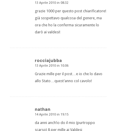
13 Aprile 2010 in 08:32
dice:
grazie 1000 per questo post chiarificatore!
già sospettavo qualcosa del genere, ma
ora che ho la conferma sicuramente lo
darò ai valdesi!
rocciajubba
13 Aprile 2010 in 10:06
dice:
Grazie mille per il post…e io che lo davo
allo Stato…quest’anno col cavolo!
nathan
14 Aprile 2010 in 19:15
dice:
da anni anch’io do il mio (purtroppo
scarso) 8 per mille ai Valdesi