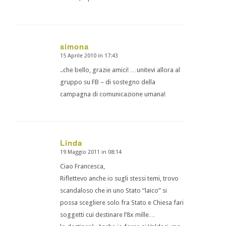
simona
15 Aprile 2010 in 17:43
dice:
..che bello, grazie amici! …unitevi allora al
gruppo su FB – di sostegno della
campagna di comunicazione umana!
Linda
19 Maggio 2011 in 08:14
dice:
Ciao Francesca,
Riflettevo anche io sugli stessi temi, trovo
scandaloso che in uno Stato “laico” si
possa scegliere solo fra Stato e Chiesa fari
soggetti cui destinare l’8x mille…