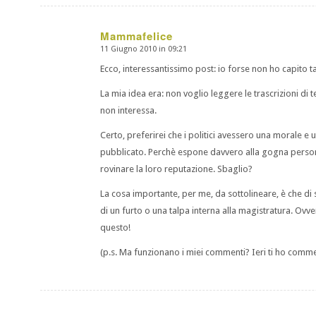
Mammafelice
11 Giugno 2010 in 09:21
dice:
Ecco, interessantissimo post: io forse non ho capito
La mia idea era: non voglio leggere le trascrizioni di 
non interessa.
Certo, preferirei che i politici avessero una morale 
pubblicato. Perchè espone davvero alla gogna perso
rovinare la loro reputazione. Sbaglio?
La cosa importante, per me, da sottolineare, è che di s
di un furto o una talpa interna alla magistratura. Ov
questo!
(p.s. Ma funzionano i miei commenti? Ieri ti ho commen