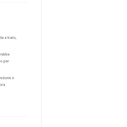
da a trans,
drebbe
co per
crezione o
mbra