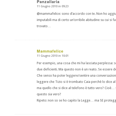
Panzallaria
11 Giugno 2010 in 09:23
dice:
@mammafelice: sono d’accordo con te. Non ho aggiunto
imputabili ma di certo un’orribile abitudine su cui si 
trovato…
Mammafelice
11 Giugno 2010 in 10:01
dice:
Per esempio, una cosa che mi ha lasciata perplessa: se
due deficienti. Ma questo non è un reato. Se essere def
Che senso ha poter leggere/sentire una conversazione
leggere che Tizio si è trombato Caia perchè lo dice al
ma quello che si dice al telefono è tutto vero? Cioè… 
questo sia vero?
Ripeto: non so se ho capito la Legge… ma SE protegge