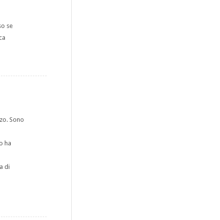
so se
ca
zzo. Sono
o ha
a di