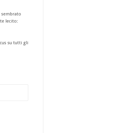
 è sembrato
e lecito:
us su tutti gli