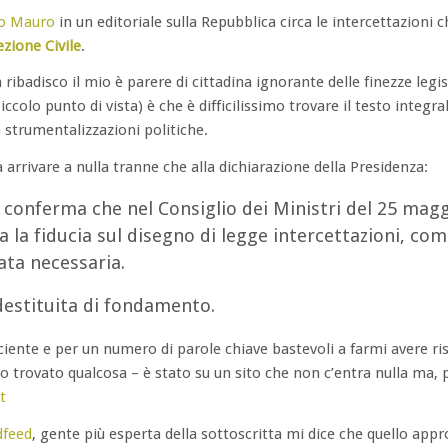
io Mauro
in un editoriale sulla Repubblica circa le intercettazioni
ezione Civile
.
ibadisco il mio è parere di cittadina ignorante delle finezze legisl
colo punto di vista) è che è difficilissimo trovare il testo integra
 strumentalizzazioni politiche.
 arrivare a nulla tranne che alla dichiarazione della Presidenza:
o conferma che nel Consiglio dei Ministri del 25 mag
a la fiducia sul disegno di legge intercettazioni, co
tata necessaria.
estituita di fondamento.
iente e per un numero di parole chiave bastevoli a farmi avere ris
 trovato qualcosa – è stato su un sito che non c’entra nulla ma, 
t
dfeed
, gente più esperta della sottoscritta mi dice che quello appro