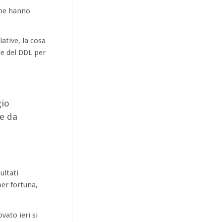
 che hanno
ative, la cosa
le del DDL per
gio
me da
ultati
per fortuna,
vato ieri si