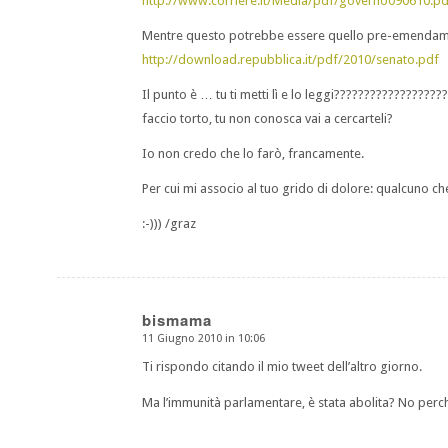
http://www.corriere.it/Media/pdf/governo090610.pd
Mentre questo potrebbe essere quello pre-emendam
http://download.repubblica.it/pdf/2010/senato.pdf
Il punto è … tu ti metti lì e lo leggi?????????????????
faccio torto, tu non conosca vai a cercarteli?
Io non credo che lo farò, francamente.
Per cui mi associo al tuo grido di dolore: qualcuno che
:-))) /graz
bismama
11 Giugno 2010 in 10:06
dice:
Ti rispondo citando il mio tweet dell’altro giorno.
Ma l’immunità parlamentare, è stata abolita? No perc