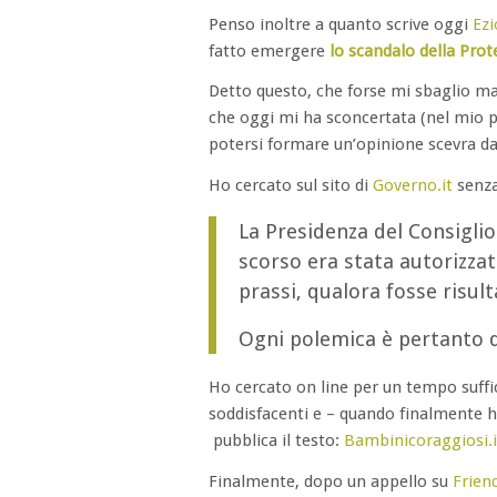
Penso inoltre a quanto scrive oggi
Ez
fatto emergere
lo scandalo della Prot
Detto questo, che forse mi sbaglio ma r
che oggi mi ha sconcertata (nel mio pic
potersi formare un’opinione scevra da
Ho cercato sul sito di
Governo.it
senza
La Presidenza del Consigli
scorso era stata autorizzat
prassi, qualora fosse risul
Ogni polemica è pertanto d
Ho cercato on line per un tempo suffic
soddisfacenti e – quando finalmente ho
pubblica il testo:
Bambinicoraggiosi.i
Finalmente, dopo un appello su
Frien