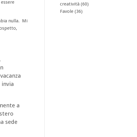
 essere
creatività
(60)
Favole
(36)
bia nulla. Mi
ospetto,
,
un
 vacanza
 invia
enente a
istero
ha sede