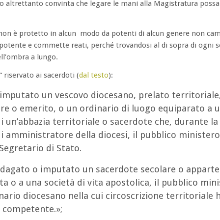
 altrettanto convinta che legare le mani alla Magistratura possa
 non è protetto in alcun modo da potenti di alcun genere non cam
otente e commette reati, perché trovandosi al di sopra di ogni s
ll’ombra a lungo.
 riservato ai sacerdoti (
dal testo
):
imputato un vescovo diocesano, prelato territoriale
lare o emerito, o un ordinario di luogo equiparato a 
 un’abbazia territoriale o sacerdote che, durante la
 di amministratore della diocesi, il pubblico ministero
Segretario di Stato.
indagato o imputato un sacerdote secolare o appart
ta o a una società di vita apostolica, il pubblico min
inario diocesano nella cui circoscrizione territoriale 
a competente.»;