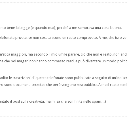
 tanto bene la Legge (e quando mai), perchè a me sembrava una cosa buona.
telefonate private, se non costituiscono un reato comprovato. A me, che tizio va
e un’etica maggiori, ma secondo il mio umile parere, ciò che non è reato, non an
ne che poi magari non hanno commesso reati, e può diventare un modo politi
olito le trascrizioni di queste telefonate sono pubblicate a seguito di un’indis
vero sono documenti secretati che però vengono resi pubblici. A me il reato se
tato il post sulla creatività, ma mi sa che son finita nello spam…)