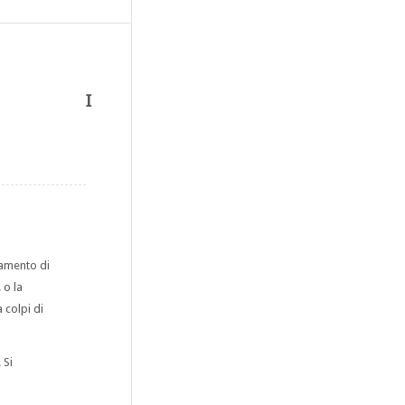
I
iamento di
 o la
 colpi di
 Si