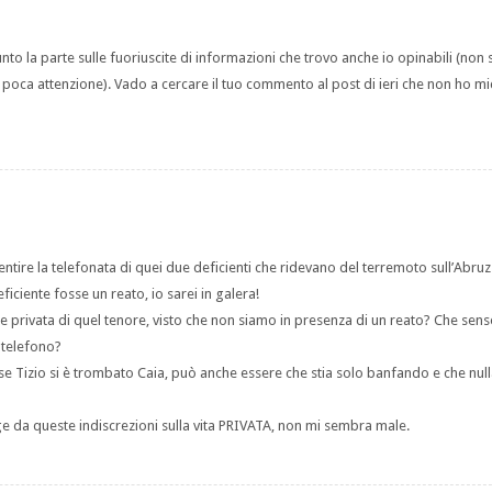
 la parte sulle fuoriuscite di informazioni che trovo anche io opinabili (non 
fa poca attenzione). Vado a cercare il tuo commento al post di ieri che non ho mi
ntire la telefonata di quei due deficienti che ridevano del terremoto sull’Abru
iciente fosse un reato, io sarei in galera!
 privata di quel tenore, visto che non siamo in presenza di un reato? Che sens
 telefono?
se Tizio si è trombato Caia, può anche essere che stia solo banfando e che null
 da queste indiscrezioni sulla vita PRIVATA, non mi sembra male.