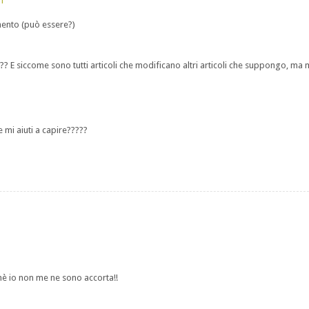
f
ento (può essere?)
???? E siccome sono tutti articoli che modificano altri articoli che suppongo, ma 
 mi aiuti a capire?????
hè io non me ne sono accorta!!