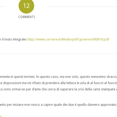
12
COMMENTI
 il testo integrale:
http://www.corriere.it/Media/pdf/governo090610.pdf
amente in questi termini. In questo caso, ma non solo, questo ennesimo stracc
e disposizioni ma mi rifiuto di prendere alla lettera le urla di al fuoco! al fuoco!
a sono ormai un par d’anni che cerca di superare la crisi della carta stampata a
tanto per iniziare non riesco a capire quale dei due è quello davvero approvato.