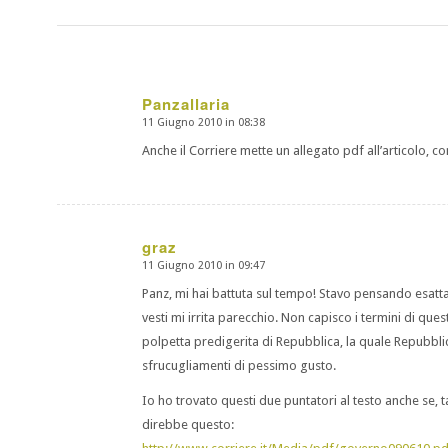
Panzallaria
11 Giugno 2010 in 08:38
dice:
Anche il Corriere mette un allegato pdf all’articolo, con
graz
11 Giugno 2010 in 09:47
dice:
Panz, mi hai battuta sul tempo! Stavo pensando esatt
vesti mi irrita parecchio. Non capisco i termini di quest
polpetta predigerita di Repubblica, la quale Repubblic
sfrucugliamenti di pessimo gusto.
Io ho trovato questi due puntatori al testo anche se, 
direbbe questo: