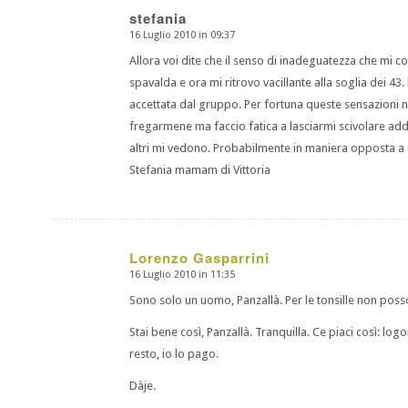
stefania
16 Luglio 2010 in 09:37
dice:
Allora voi dite che il senso di inadeguatezza che mi co
spavalda e ora mi ritrovo vacillante alla soglia dei 4
accettata dal gruppo. Per fortuna queste sensazioni n
fregarmene ma faccio fatica a lasciarmi scivolare addos
altri mi vedono. Probabilmente in maniera opposta a
Stefania mamam di Vittoria
Lorenzo Gasparrini
16 Luglio 2010 in 11:35
dice:
Sono solo un uomo, Panzallà. Per le tonsille non poss
Stai bene così, Panzallà. Tranquilla. Ce piaci così: log
resto, io lo pago.
Dàje.