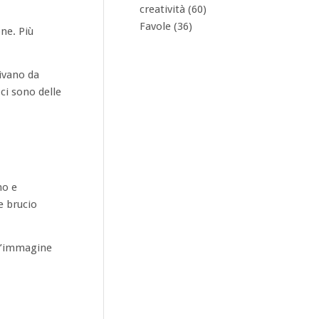
creatività
(60)
Favole
(36)
ne. Più
rivano da
ci sono delle
no e
e brucio
 l’immagine