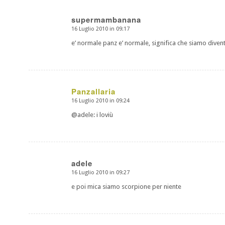
supermambanana
16 Luglio 2010 in 09:17
dice:
e’ normale panz e’ normale, significa che siamo divent
Panzallaria
16 Luglio 2010 in 09:24
dice:
@adele: i loviù
adele
16 Luglio 2010 in 09:27
dice:
e poi mica siamo scorpione per niente