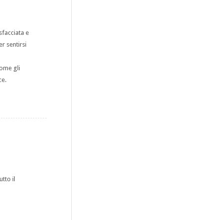
sfacciata e
r sentirsi
come gli
ce.
tto il