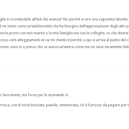
glie è riconducibile all’età che avanza? No perchè io ero una ragazetta talvolta 
3. E mi sento come un’adolescente che ha bisogno dell’approvazione degli altri pe
on le provo con mio marito e la mia famiglia ma con le colleghe, so che dovrei
so certi atteggiamenti di cui mi chiedo il perchè, e qui si arriva al punto del 
 come sono io e penso che se avessi un’amica come me ne sarei veramente feli
o fare niente, ma forse per le domande sì.
orroica, con le torte bruciate, puerile, smemorata. Se è il prezzo da pagare per tu