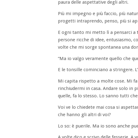
paura delle aspettative degli altri.
Più mi impegno e più faccio, più natu
progetti intraprendo, penso, più si apr
E ogni tanto mi metto lì a pensarci a t
persone ricche di idee, entusiasmo, c
volte che mi sorge spontanea una d
“Ma io valgo veramente quello che qu
E le tonsille cominciano a stringere. L
Mi capita rispetto a molte cose. Mi fa
rinchiudermi in casa. Andare solo in pi
quelle, fa lo stesso. Lo sanno tutti che
Voi ve lo chiedete mai cosa si aspetta
che hanno gli altri di voi?
Lo so: è puerile. Ma io sono anche pue
A volte dico e scrivo delle fesserie. A