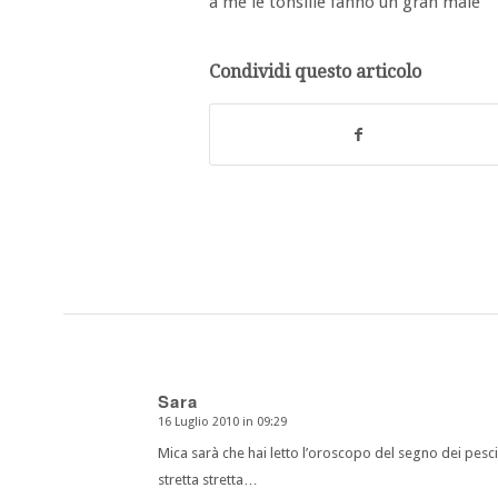
a me le tonsille fanno un gran male
Condividi questo articolo
Sara
16 Luglio 2010 in 09:29
dice:
Mica sarà che hai letto l’oroscopo del segno dei pesci 
stretta stretta…