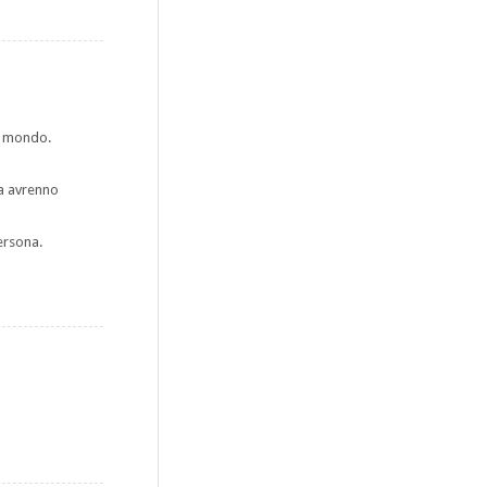
di mondo.
ma avrenno
ersona.