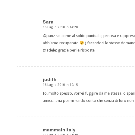
Sara
16 Luglio 2010 in 14:20
dice:
@panz sei come al solito puntuale, precisa e rapprese
abbiamo recuperato
) facendoci le stesse doma
@adele: grazie per le risposte
judith
16 Luglio 2010 in 19:15
dice:
Io, molto spesso, vorrei fuggire da me stessa, o sparire
amici….ma poi mi rendo conto che senza di loro non ce 
mammainitaly