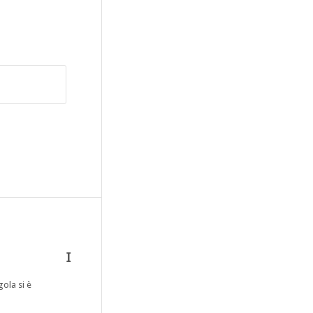
I
gola si è