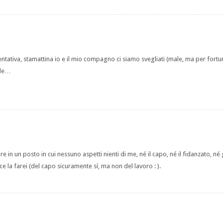
ntativa, stamattina io e il mio compagno ci siamo svegliati (male, ma per fortu
nde…
 in un posto in cui nessuno aspetti nienti di me, né il capo, né il fidanzato, né 
la farei (del capo sicuramente sí, ma non del lavoro : ).