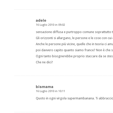
adele
16 Luglio 2010 in 09:02
dice:
sensazione diffusa e purtroppo comune soprattutto tra
Gli orizzonti si allargano, le persone e le cose con c
Anche le persone più vicine, quelle che in teoria ci 
poi davvero capito quanto siamo france? Non è che si
Ogni tanto bisognerebbe proprio staccare da se stessi
Che ne dici?
bismama
16 Luglio 2010 in 10:11
dice:
Quoto in ogni virgola supermambanana. Ti abbracci