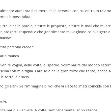
ralmente aumenta il numero delle persone con cui entro in relazio
ono le possibilità.
utte le belle parole, a tutte le proposte, a tutte le mail che mi ar
on progetti stupendi e che gentilmente mi vogliono coinvolgere e 
omanda:
esta persona crede?”.
’aria manca.
 venire voglia, delle volte, di sparire. Scomparire dal mondo ester
scina con mia figlia. Fare solo delle gran torte che tanto, anche s
 le torte le brucio.
no gli altri? Se l’immagine di voi che vi siete formati coincide con
rile.
 volte parlo a vanvera. A volte, semplicemente, sono stanca.