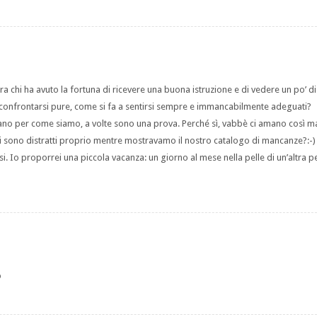
 chi ha avuto la fortuna di ricevere una buona istruzione e di vedere un po’ 
ui confrontarsi pure, come si fa a sentirsi sempre e immancabilmente adeguati?
amano per come siamo, a volte sono una prova. Perché sì, vabbè ci amano così 
 sono distratti proprio mentre mostravamo il nostro catalogo di mancanze?:-)
. Io proporrei una piccola vacanza: un giorno al mese nella pelle di un’altra p
o