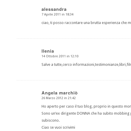
alessandra
7 Aprile 2011 in 18:34
dice:
ciao, ti posso raccontare una brutta esperienza che 
Ilenia
14 Ottobre 2011 in 12:10
dice:
Salve a tutte,cerco informazioni,testimonianze,libri,
Angela marchiò
26 Marzo 2012 in 21:42
dice:
Ho aperto per caso il tuo blog, proprio in questo mome
Sono un’ex dirigente DONNA che ha subito mobbing per
subiscono.
Ciao se vuoi scrivimi