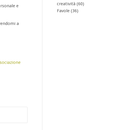
creatività
(60)
ersonale e
Favole
(36)
ivendomi a
sociazione