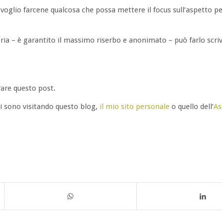
oglio farcene qualcosa che possa mettere il focus sull’aspetto p
oria – è garantito il massimo riserbo e anonimato – può farlo scr
irare questo post.
i sono visitando questo blog,
il mio sito personale
o quello dell’
As