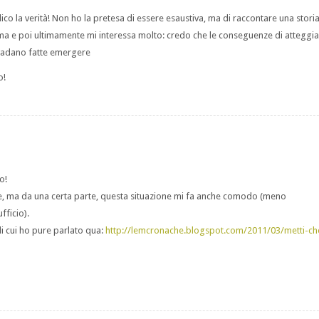
ti dico la verità! Non ho la pretesa di essere esaustiva, ma di raccontare una storia
ma e poi ultimamente mi interessa molto: credo che le conseguenze di atteggi
 vadano fatte emergere
o!
o!
te, ma da una certa parte, questa situazione mi fa anche comodo (meno
ficio).
i cui ho pure parlato qua:
http://lemcronache.blogspot.com/2011/03/metti-ch