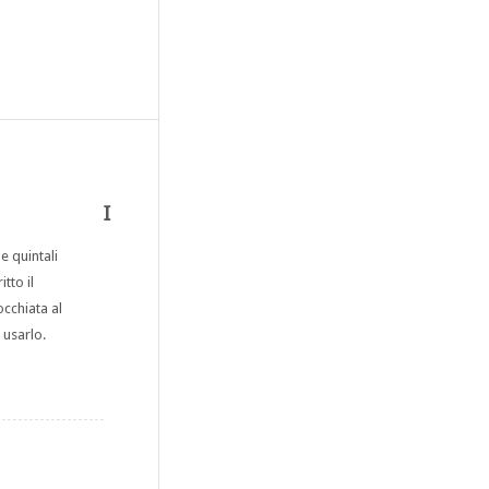
I
e quintali
tto il
occhiata al
 usarlo.