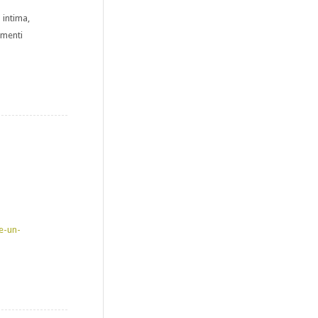
 intima,
amenti
e-un-