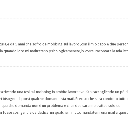
atura,e da 5 anni che sofro de mobbing sul lavoro ,con il mio capo e due perso
da quando loro mi maltratano psicologicamenete,io vorrei racontare la mia ist
scrivendo una tesi sul mobbing in ambito lavorativo. Sto raccogliendo un pò d
rei bisogno di porvi qualche domanda via mail. Preciso che sarà condotto tutto 
e a qualche domanda non è un problema e che i dati saranno trattati solo ed
 voi fosse così gentile da dedicarmi qualche minuto, mandatemi una mail a ques