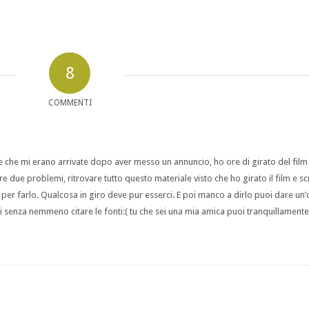
8
COMMENTI
lte che mi erano arrivate dopo aver messo un annuncio, ho ore di girato del film 
re due problemi, ritrovare tutto questo materiale visto che ho girato il film e scri
 per farlo. Qualcosa in giro deve pur esserci. E poi manco a dirlo puoi dare un’
ici senza nemmeno citare le fonti:( tu che sei una mia amica puoi tranquillamente