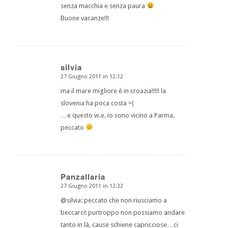
senza macchia e senza paura
Buone vacanze!!!
silvia
27 Giugno 2011 in 12:12
dice:
ma il mare migliore è in croazia!!!!! la
slovenia ha poca costa =(
…e questo w.e. io sono vicino a Parma,
peccato
Panzallaria
27 Giugno 2011 in 12:32
dice:
@silvia: peccato che non riusciamo a
beccarci! purtroppo non possiamo andare
tanto in là, cause schiene capricciose…ci