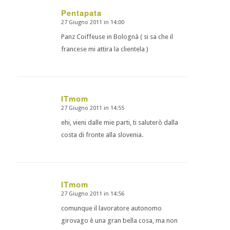
Pentapata
27 Giugno 2011 in 14:00
dice:
Panz Coiffeuse in Bolognà ( si sa che il
francese mi attira la clientela )
ITmom
27 Giugno 2011 in 14:55
dice:
ehi, vieni dalle mie parti, ti saluterò dalla
costa di fronte alla slovenia.
ITmom
27 Giugno 2011 in 14:56
dice:
comunque il lavoratore autonomo
girovago è una gran bella cosa, ma non