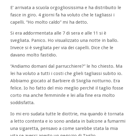
E’ arrivata a scuola orgogliosissima e ha distribuito le
fasce in giro. 4 giorni fa ha voluto che le tagliassi i
capelli. “Ho molto caldo” mi ha detto.
Si era addormentata alle 7 di sera e alle 11 si è
svegliata. Panico. Ho visualizzato una notte in ballo.
Invece si è svegliata per via dei capelli. Dice che le
davano molto fastidio.
“Andiamo domani dal parrucchiere?” le ho chiesto. Ma
lei ha voluto a tutti i costi che glieli tagliassi subito io.
Abbiamo giocato al Barbiere di Siviglia notturno. Era
felice. Io ho fatto del mio meglio perché il taglio fosse
corto ma anche femminile e lei alla fine era molto
soddisfatta.
Io mi ero sudata tutte le diottrie, ma quando è tornata
a letto contenta e io sono andata in balcone a fumarmi
una sigaretta, pensavo a come sarebbe stata la mia
vita se avessi aperto un negozio di Taglio.