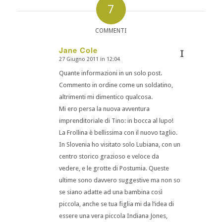
7
COMMENTI
Jane Cole
I
27 Giugno 2011 in 12:04
dice:
Quante informazioni in un solo post.
Commento in ordine come un soldatino,
altrimenti mi dimentico qualcosa.
Mi ero persa la nuova avventura
imprenditoriale di Tino: in bocca al lupo!
La Frollina è bellissima con il nuovo taglio.
In Slovenia ho visitato solo Lubiana, con un
centro storico grazioso e veloce da
vedere, e le grotte di Postumia. Queste
ultime sono davvero suggestive ma non so
se siano adatte ad una bambina così
piccola, anche se tua figlia mi da l’idea di
essere una vera piccola Indiana Jones,