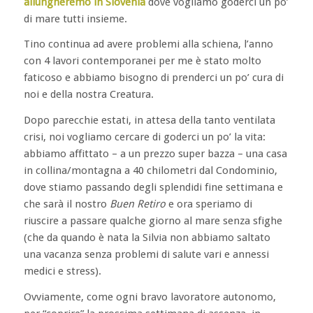
allungheremo in Slovenia
dove vogliamo goderci un po’
di mare tutti insieme.
Tino continua ad avere problemi alla schiena, l’anno
con 4 lavori contemporanei per me è stato molto
faticoso e abbiamo bisogno di prenderci un po’ cura di
noi e della nostra Creatura.
Dopo parecchie estati, in attesa della tanto ventilata
crisi, noi vogliamo cercare di goderci un po’ la vita:
abbiamo affittato – a un prezzo super bazza – una casa
in collina/montagna a 40 chilometri dal Condominio,
dove stiamo passando degli splendidi fine settimana e
che sarà il nostro
Buen Retiro
e ora speriamo di
riuscire a passare qualche giorno al mare senza sfighe
(che da quando è nata la Silvia non abbiamo saltato
una vacanza senza problemi di salute vari e annessi
medici e stress).
Ovviamente, come ogni bravo lavoratore autonomo,