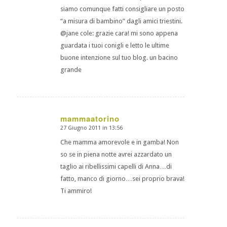
siamo comunque fatti consigliare un posto
“a misura di bambino” dagli amici triestini.
@jane cole: grazie cara! mi sono appena
guardata i tuoi conigli e letto le ultime
buone intenzione sul tuo blog. un bacino
grande
mammaatorino
27 Giugno 2011 in 13:56
dice:
Che mamma amorevole e in gamba! Non
so se in piena notte avrei azzardato un
taglio ai ribellissimi capelli di Anna…di
fatto, manco di giorno…sei proprio brava!
Ti ammiro!