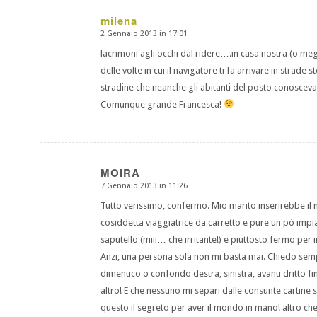
milena
2 Gennaio 2013 in 17:01
dice:
lacrimoni agli occhi dal ridere….in casa nostra (o me
delle volte in cui il navigatore ti fa arrivare in strade
stradine che neanche gli abitanti del posto conosceva
Comunque grande Francesca!
MOIRA
7 Gennaio 2013 in 11:26
dice:
Tutto verissimo, confermo. Mio marito inserirebbe il 
cosiddetta viaggiatrice da carretto e pure un pò impi
saputello (miii… che irritante!) e piuttosto fermo per i
Anzi, una persona sola non mi basta mai. Chiedo sempre
dimentico o confondo destra, sinistra, avanti dritto 
altro! E che nessuno mi separi dalle consunte cartine 
questo il segreto per aver il mondo in mano! altro ch