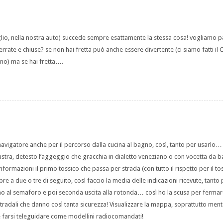
glio, nella nostra auto) succede sempre esattamente la stessa cosa! vogliamo p
 sterrate e chiuse? se non hai fretta può anche essere divertente (ci siamo fatti il 
no) ma se hai fretta….
navigatore anche per il percorso dalla cucina al bagno, così, tanto per usarlo… 
astra, detesto l’aggeggio che gracchia in dialetto veneziano o con vocetta da
nformazioni il primo tossico che passa per strada (con tutto il rispetto per il tos
 a due o tre di seguito, così faccio la media delle indicazioni ricevute, tanto 
fino al semaforo e poi seconda uscita alla rotonda… così ho la scusa per ferma
stradali che danno così tanta sicurezza! Visualizzare la mappa, soprattutto men
e farsi teleguidare come modellini radiocomandati!