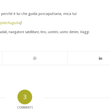
e perché è lui che guida porcaputtana, mica tu!
plechuguita
]
radali
,
navigatore satellitare
,
tino
,
uomini
,
uomo denim
,
Viaggi
3
COMMENTI