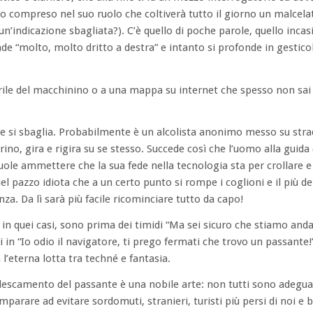
lto compreso nel suo ruolo che coltiverà tutto il giorno un malcela
un’indicazione sbagliata?). C’è quello di poche parole, quello inca
onde “molto, molto dritto a destra” e intanto si profonde in gestico
erile del macchinino o a una mappa su internet che spesso non sai
ore si sbaglia. Probabilmente è un alcolista anonimo messo su str
erino, gira e rigira su se stesso. Succede così che l’uomo alla guid
le ammettere che la sua fede nella tecnologia sta per crollare e 
el pazzo idiota che a un certo punto si rompe i coglioni e il più de
nza. Da lì sarà più facile ricominciare tutto da capo!
in quei casi, sono prima dei timidi “Ma sei sicuro che stiamo and
 in “Io odio il navigatore, ti prego fermati che trovo un passante!
 l’eterna lotta tra techné e fantasia.
adescamento del passante è una nobile arte: non tutti sono adegua
imparare ad evitare sordomuti, stranieri, turisti più persi di noi e 