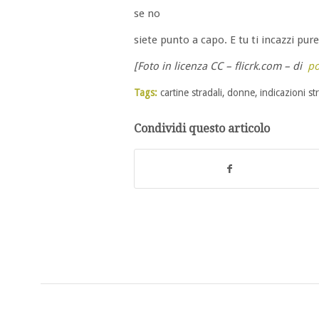
se no
siete punto a capo. E tu ti incazzi pur
[Foto in licenza CC – flicrk.com – di
po
Tags:
cartine stradali
,
donne
,
indicazioni st
Condividi questo articolo