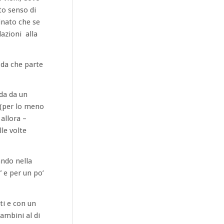
to senso di
sinato che se
lazioni alla
 da che parte
ada da un
a (per lo meno
allora –
lle volte
ando nella
” e per un po’
ti e con un
bambini al di