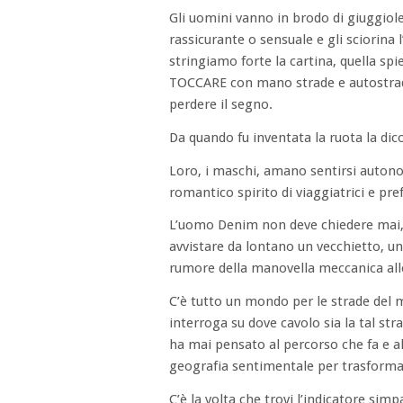
Gli uomini vanno in brodo di giuggio
rassicurante o sensuale e gli sciorina
stringiamo forte la cartina, quella sp
TOCCARE con mano strade e autostrad
perdere il segno.
Da quando fu inventata la ruota la dic
Loro, i maschi, amano sentirsi autonom
romantico spirito di viaggiatrici e pre
L’uomo Denim non deve chiedere mai, l
avvistare da lontano un vecchietto, un
rumore della manovella meccanica alle 
C’è tutto un mondo per le strade del m
interroga su dove cavolo sia la tal str
ha mai pensato al percorso che fa e al
geografia sentimentale per trasformar
C’è la volta che trovi l’indicatore simp