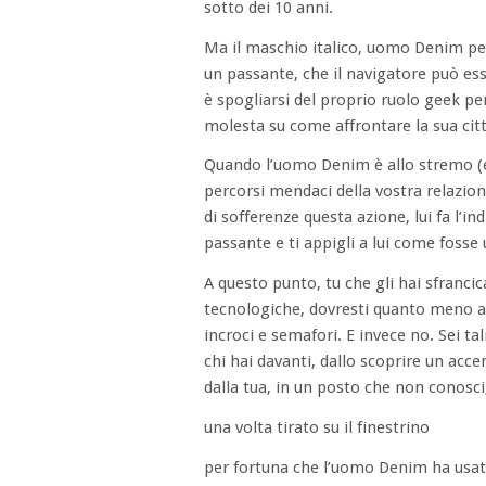
sotto dei 10 anni.
Ma il maschio italico, uomo Denim per
un passante, che il navigatore può ess
è spogliarsi del proprio ruolo geek pe
molesta su come affrontare la sua citt
Quando l’uomo Denim è allo stremo (e 
percorsi mendaci della vostra relazion
di sofferenze questa azione, lui fa l’i
passante e ti appigli a lui come fosse
A questo punto, tu che gli hai sfranci
tecnologiche, dovresti quanto meno as
incroci e semafori. E invece no. Sei t
chi hai davanti, dallo scoprire un acce
dalla tua, in un posto che non conosci
una volta tirato su il finestrino
per fortuna che l’uomo Denim ha usat