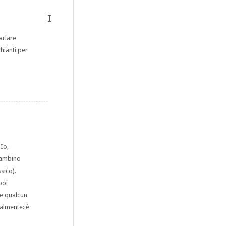
I
arlare
Chianti per
Io,
 bambino
sico).
poi
re qualcun
talmente: è