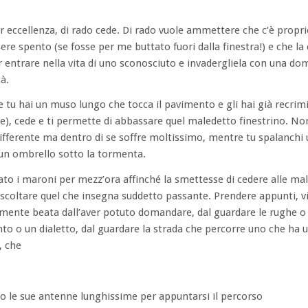
 eccellenza, di rado cede. Di rado vuole ammettere che c’è propri
ere spento (se fosse per me buttato fuori dalla finestra!) e che la
r entrare nella vita di uno sconosciuto e invadergliela con una d
à.
tu hai un muso lungo che tocca il pavimento e gli hai già recrimin
e), cede e ti permette di abbassare quel maledetto finestrino. No
ndifferente ma dentro di se soffre moltissimo, mentre tu spalanchi 
 un ombrello sotto la tormenta.
cato i maroni per mezz’ora affinché la smettesse di cedere alle mal
coltare quel che insegna suddetto passante. Prendere appunti, vi
almente beata dall’aver potuto domandare, dal guardare le rughe o i
nto o un dialetto, dal guardare la strada che percorre uno che ha u
, che
o le sue antenne lunghissime per appuntarsi il percorso