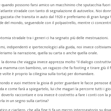
le quando possono farsi amico un macchinino che sputacchia fuori
 l’atlante stradale con tanto di segnalazione di autovelox. Noi don
iegazzata che transita in auto dal 1920 e preferiamo di gran lunga
e del mondo, seguendole con il polpastrello, mentre ci concent
otomia stradale tra i generi ci ha segnato più delle mestruazioni.
i, indipendenti e ipertecnologici alla guida, noi invece coltiviam
feriamo la narrazione, quella su carta o anche quella orale.
a donna che viaggia invece apprezza molto “il dialogo costruttivo
a mamma con bambino, un ragazzo che fa footing e tirare giù il fi
volte è proprio la ciliegina sulla torta) per domandare.
ondo e vuoi mettere la gioia di poter guardare le facce pensose di
ada e come farà a spiegartelo, lui che magari la percorre tutti i gio
 doverlo raccontare e ora invece è costretto a fare i conti con la 
la in un segno sulla cartina?
atico e ciarliero, che alla fine ti fa un mezzo interrogatorio su dov