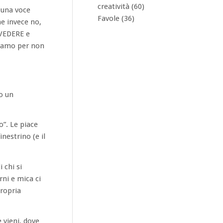
creatività
(60)
 una voce
Favole
(36)
ne invece no,
 VEDERE e
riamo per non
o un
”. Le piace
nestrino (e il
 chi si
rni e mica ci
propria
e vieni, dove