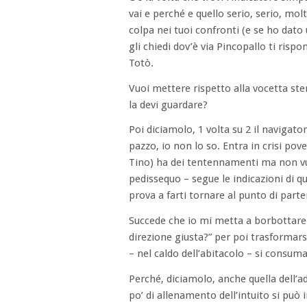
vai e perché e quello serio, serio, mo
colpa nei tuoi confronti (e se ho dato 
gli chiedi dov’è via Pincopallo ti risp
Totò.
Vuoi mettere rispetto alla vocetta st
la devi guardare?
Poi diciamolo, 1 volta su 2 il navigat
pazzo, io non lo so. Entra in crisi pov
Tino) ha dei tentennamenti ma non vuo
pedissequo – segue le indicazioni di qu
prova a farti tornare al punto di parte
Succede che io mi metta a borbottare 
direzione giusta?” per poi trasformarsi
– nel caldo dell’abitacolo – si consuma
Perché, diciamolo, anche quella dell’
po’ di allenamento dell’intuito si può 