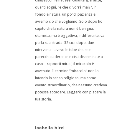
chiesavcon le nausee. Quante speranze,
quanti sogni, “e che ci vorrà mai? ‘, in
fondo è natura, un po’ di pazienza e
avremo ciò che vogliamo. Solo dopo ho
capito che la natura non è benigna,
ottimista, ma è oggettiva, indifferente, va
perla sua strada. 32 cicli dopo, due
interventi – avevo le tube chiuse e
parecchie aderenze e cisti disseminate a
caso – rapporti mirati, il miracolo è
avvenuto. Il termine “miracolo” non lo
intendo in senso religioso, ma come
evento straordinario, che nessuno credeva
potesse accadere. Leggerò con piacere la
tua storia.
isabella bird