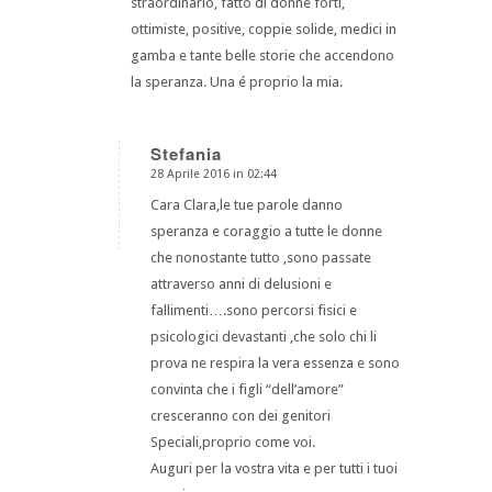
straordinario, fatto di donne forti,
ottimiste, positive, coppie solide, medici in
gamba e tante belle storie che accendono
la speranza. Una é proprio la mia.
Stefania
28 Aprile 2016 in 02:44
dice:
Cara Clara,le tue parole danno
speranza e coraggio a tutte le donne
che nonostante tutto ,sono passate
attraverso anni di delusioni e
fallimenti….sono percorsi fisici e
psicologici devastanti ,che solo chi li
prova ne respira la vera essenza e sono
convinta che i figli “dell’amore”
cresceranno con dei genitori
Speciali,proprio come voi.
Auguri per la vostra vita e per tutti i tuoi