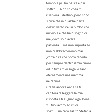
tempo e più ho paura e più
soffro…. Non so cosa mi
riserverà il destino ,però sono
sicura che in qualche parte
dell’universo c’è un bimbo che
mi vuole e che ha bisogno di
me ,devo solo avere
pazienza….ma non importa se
non ci abbracceremo mai
,vorrà dire che potrò tenerlo
per sempre dentro il mio cuore
ed in tutti i miei sogni e sarò
eternamente una mamma
nell’anima.
Grazie ancora Anna se ti
capiterà di leggere la mia
risposta e ti auguro ogni bene
x il tuo lavoro ed i tuoi
sogni….un caro saluto.Stefania