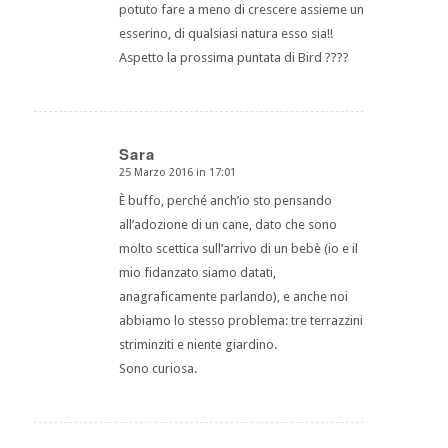
potuto fare a meno di crescere assieme un
esserino, di qualsiasi natura esso sia!!
Aspetto la prossima puntata di Bird ????
Sara
25 Marzo 2016 in 17:01
dice:
È buffo, perché anch’io sto pensando
all’adozione di un cane, dato che sono
molto scettica sull’arrivo di un bebè (io e il
mio fidanzato siamo datati,
anagraficamente parlando), e anche noi
abbiamo lo stesso problema: tre terrazzini
striminziti e niente giardino.
Sono curiosa.