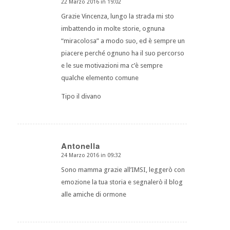
22 Marzo 2016 in 19:02
dice:
Grazie Vincenza, lungo la strada mi sto
imbattendo in molte storie, ognuna
“miracolosa” a modo suo, ed è sempre un
piacere perché ognuno ha il suo percorso
e le sue motivazioni ma c’è sempre
qualche elemento comune
Tipo il divano
Antonella
24 Marzo 2016 in 09:32
dice:
Sono mamma grazie all’IMSI, leggerò con
emozione la tua storia e segnalerò il blog
alle amiche di ormone