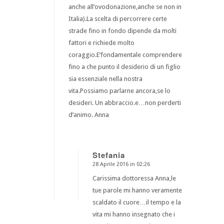
anche all’ovodonazione,anche se non in
Italia).La scelta di percorrere certe
strade fino in fondo dipende da molti
fattori e richiede molto
coraggio.E’fondamentale comprendere
fino a che punto il desiderio di un figlio
sia essenziale nella nostra
vita.Possiamo parlarne ancora,se lo
desideri. Un abbraccio.e…non perderti
d’animo. Anna
Stefania
28 Aprile 2016 in 02:26
dice:
Carissima dottoressa Anna,le
tue parole mi hanno veramente
scaldato il cuore…il tempo e la
vita mi hanno insegnato che i