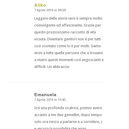
Aliko
7 Aprile 2016 in 09:59
dice:
Leggere delle storie vere è sempre molto
coinvolgente ed affascinante. Grazie per
questo preziosissimo racconto di vita
vissuta. Diventare genitori non è per tutti
così scontato come lo è per molti. Siamo
vicini a tutte quelle persone che si trovano
a vivere questi momenti così angoscianti e
difficili. Un abbraccio
Emanuela
7 Aprile 2016 in 13:43
dice:
Icsi una profonda cicatrice, potevo avere
accanto a me due gemellini, dopo tempo
solo ora riesco a parlarne e a sorridere, c
e ancora la possibilita che arrivi