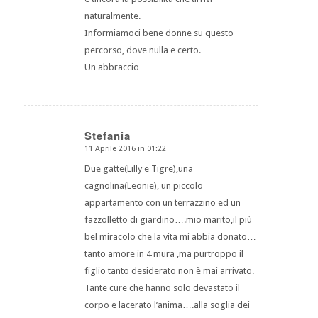
naturalmente.
Informiamoci bene donne su questo
percorso, dove nulla e certo.
Un abbraccio
Stefania
11 Aprile 2016 in 01:22
dice:
Due gatte(Lilly e Tigre),una
cagnolina(Leonie), un piccolo
appartamento con un terrazzino ed un
fazzolletto di giardino….mio marito,il più
bel miracolo che la vita mi abbia donato…
tanto amore in 4 mura ,ma purtroppo il
figlio tanto desiderato non è mai arrivato.
Tante cure che hanno solo devastato il
corpo e lacerato l’anima….alla soglia dei