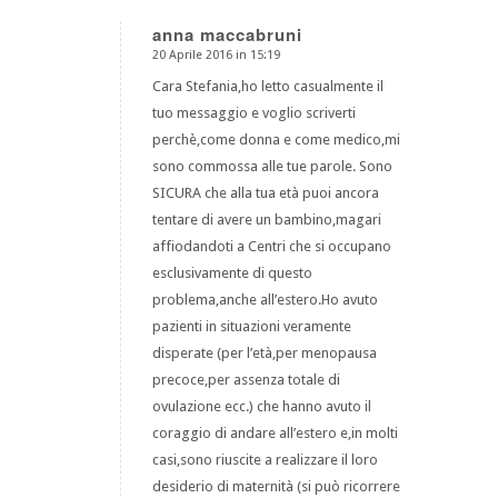
anna maccabruni
20 Aprile 2016 in 15:19
dice:
Cara Stefania,ho letto casualmente il
tuo messaggio e voglio scriverti
perchè,come donna e come medico,mi
sono commossa alle tue parole. Sono
SICURA che alla tua età puoi ancora
tentare di avere un bambino,magari
affiodandoti a Centri che si occupano
esclusivamente di questo
problema,anche all’estero.Ho avuto
pazienti in situazioni veramente
disperate (per l’età,per menopausa
precoce,per assenza totale di
ovulazione ecc.) che hanno avuto il
coraggio di andare all’estero e,in molti
casi,sono riuscite a realizzare il loro
desiderio di maternità (si può ricorrere