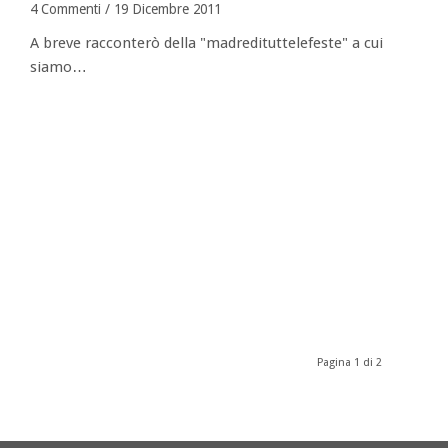
4 Commenti
/
19 Dicembre 2011
A breve racconterò della "madredituttelefeste" a cui
siamo…
Pagina 1 di 2