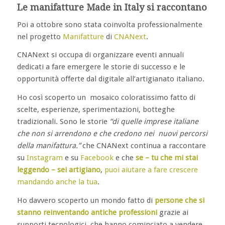
Le manifatture Made in Italy si raccontano
Poi a ottobre sono stata coinvolta professionalmente
nel progetto
Manifatture
di
CNANext
.
CNANext si occupa di organizzare eventi annuali
dedicati a fare emergere le storie di successo e le
opportunità offerte dal digitale all’artigianato italiano.
Ho così scoperto un mosaico coloratissimo fatto di
scelte, esperienze, sperimentazioni, botteghe
tradizionali. Sono le storie
“di quelle imprese italiane
che non si arrendono e che credono nei nuovi percorsi
della manifattura.”
che CNANext continua a raccontare
su
Instagram
e su
Facebook
e che
se – tu che mi stai
leggendo – sei artigiano
,
puoi aiutare a fare crescere
mandando anche la tua
.
Ho davvero scoperto un mondo fatto di
persone che si
stanno reinventando antiche professioni
grazie ai
supporti tecnologici, che hanno cominciato a vendere