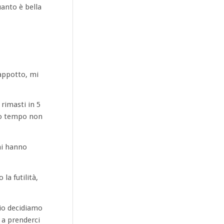
anto è bella
appotto, mi
rimasti in 5
po tempo non
mi hanno
la futilità,
 io decidiamo
 a prenderci