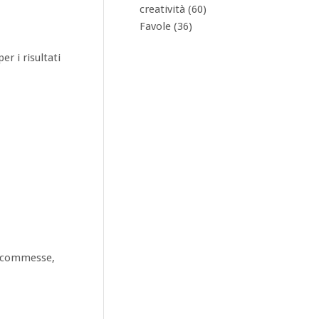
creatività
(60)
Favole
(36)
r i risultati
le commesse,