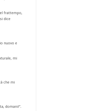
el frattempo,
si dice
io nuovo e
aturale, mi
tà che mi
ta, domani!”.