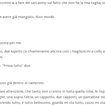
omincia a fare del sarcasmo sul fatto che non ha la mia taglia, io
ve avere già mangiato. Non morde.
posta per me.
, due lupetto (si chiameranno ancora così i maglioncini a collo a
ns.
. “Prova tutto” dice.
sono già dentro al camerino.
are attenzione, che tanto non ci entro in tutta quella roba, le ris
lie, una sopra l’altra, un cappotto, due cappotti, un pantalone in
, prendo tutto, è tutto bellissimo, guarda mi sta tutto, cazzo mi sta