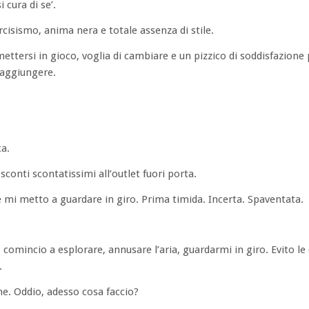
 cura di se’.
cisismo, anima nera e totale assenza di stile.
ttersi in gioco, voglia di cambiare e un pizzico di soddisfazione pe
 raggiungere.
ca.
sconti scontatissimi all’outlet fuori porta.
 mi metto a guardare in giro. Prima timida. Incerta. Spaventata.
e, comincio a esplorare, annusare l’aria, guardarmi in giro. Evito 
.
me. Oddio, adesso cosa faccio?