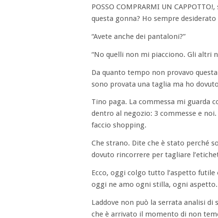
POSSO COMPRARMI UN CAPPOTTO!, sai c
questa gonna? Ho sempre desiderato 
“Avete anche dei pantaloni?”
“No quelli non mi piacciono. Gli altr
Da quanto tempo non provavo questa s
sono provata una taglia ma ho dovuto 
Tino paga. La commessa mi guarda com
dentro al negozio: 3 commesse e noi
faccio shopping.
Che strano. Dite che è stato perché s
dovuto rincorrere per tagliare l’etich
Ecco, oggi colgo tutto l’aspetto futile
oggi ne amo ogni stilla, ogni aspetto.
Laddove non può la serrata analisi di 
che è arrivato il momento di non teme