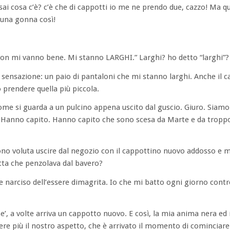
osa c’è? c’è che di cappotti io me ne prendo due, cazzo! Ma qu
una gonna così!
i non mi vanno bene. Mi stanno LARGHI.” Larghi? ho detto “larghi”?
ensazione: un paio di pantaloni che mi stanno larghi. Anche il c
prendere quella più piccola.
e si guarda a un pulcino appena uscito dal guscio. Giuro. Siamo 
. Hanno capito. Hanno capito che sono scesa da Marte e da trop
ono voluta uscire dal negozio con il cappottino nuovo addosso e 
etta che penzolava dal bavero?
 e narciso dell’essere dimagrita. Io che mi batto ogni giorno contro 
se’, a volte arriva un cappotto nuovo. E così, la mia anima nera ed
re più il nostro aspetto, che è arrivato il momento di cominciare