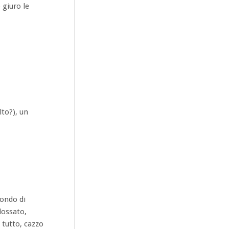
 giuro le
lto?), un
pondo di
dossato,
 tutto, cazzo