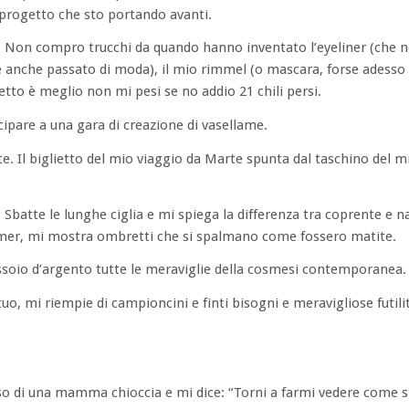
 progetto che sto portando avanti.
. Non compro trucchi da quando hanno inventato l’eyeliner (che n
è anche passato di moda), il mio rimmel (o mascara, forse adesso 
tto è meglio non mi pesi se no addio 21 chili persi.
ipare a una gara di creazione di vasellame.
Il biglietto del mio viaggio da Marte spunta dal taschino del m
 Sbatte le lunghe ciglia e mi spiega la differenza tra coprente e n
rimer, mi mostra ombretti che si spalmano come fossero matite.
vassoio d’argento tutte le meraviglie della cosmesi contemporanea.
o, mi riempie di campioncini e finti bisogni e meravigliose futili
riso di una mamma chioccia e mi dice: “Torni a farmi vedere come s