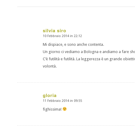
silvia siro
10 Febbraio 2014 in 22:12
dice:
Mi dispiace, e sono anche contenta.
Un giorno ci vediamo a Bologna e andiamo a fare sho
C’è futilità e futilità. La leggerezza è un grande obiet
volontà.
gloria
11 Febbraio 2014 in 09:55
dice:
fighissima!