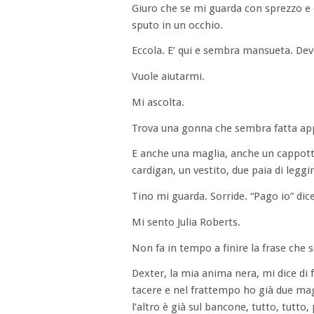
Giuro che se mi guarda con sprezzo e c
sputo in un occhio.
Eccola. E’ qui e sembra mansueta. De
Vuole aiutarmi.
Mi ascolta.
Trova una gonna che sembra fatta ap
E anche una maglia, anche un cappotto
cardigan, un vestito, due paia di leggi
Tino mi guarda. Sorride. “Pago io” dice
Mi sento Julia Roberts.
Non fa in tempo a finire la frase che 
Dexter, la mia anima nera, mi dice di f
tacere e nel frattempo ho già due mag
l’altro è già sul bancone, tutto, tutto