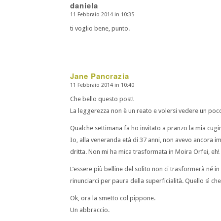
daniela
11 Febbraio 2014 in 10:35
dice:
ti voglio bene, punto.
Jane Pancrazia
11 Febbraio 2014 in 10:40
dice:
Che bello questo post!
La leggerezza non è un reato e volersi vedere un poco 
Qualche settimana fa ho invitato a pranzo la mia cugi
Io, alla veneranda età di 37 anni, non avevo ancora im
dritta. Non mi ha mica trasformata in Moira Orfei, eh! 
L’essere più belline del solito non ci trasformerà né 
rinunciarci per paura della superficialità. Quello sì ch
Ok, ora la smetto col pippone.
Un abbraccio.